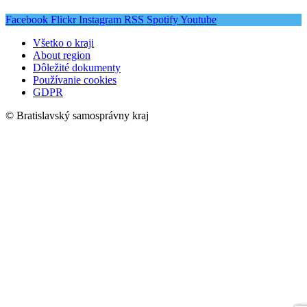
Facebook
Flickr
Instagram
RSS
Spotify
Youtube
Všetko o kraji
About region
Dôležité dokumenty
Používanie cookies
GDPR
© Bratislavský samosprávny kraj