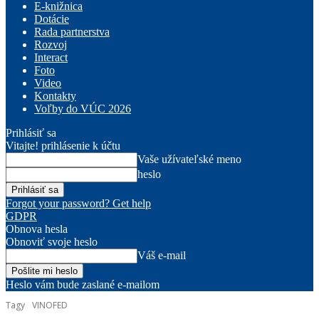
E-knižnica
Dotácie
Rada partnerstva
Rozvoj
Interact
Foto
Video
Kontakty
Voľby do VÚC 2026
Prihlásiť sa
Vitajte! prihlásenie k účtu
Vaše užívateľské meno
heslo
Forgot your password? Get help
GDPR
Obnova hesla
Obnoviť svoje heslo
Váš e-mail
Heslo vám bude zaslané e-mailom
Tagy
VINOFED