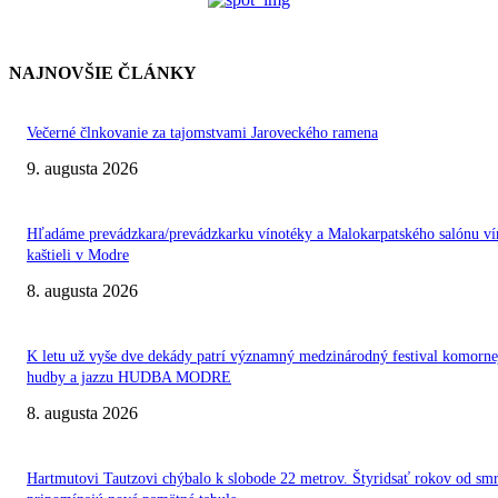
NAJNOVŠIE ČLÁNKY
Večerné člnkovanie za tajomstvami Jaroveckého ramena
9. augusta 2026
Hľadáme prevádzkara/prevádzkarku vínotéky a Malokarpatského salónu ví
kaštieli v Modre
8. augusta 2026
K letu už vyše dve dekády patrí významný medzinárodný festival komorne
hudby a jazzu HUDBA MODRE
8. augusta 2026
Hartmutovi Tautzovi chýbalo k slobode 22 metrov. Štyridsať rokov od smr