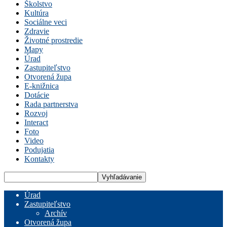
Školstvo
Kultúra
Sociálne veci
Zdravie
Životné prostredie
Mapy
Úrad
Zastupiteľstvo
Otvorená župa
E-knižnica
Dotácie
Rada partnerstva
Rozvoj
Interact
Foto
Video
Podujatia
Kontakty
Úrad
Zastupiteľstvo
Archív
Otvorená župa