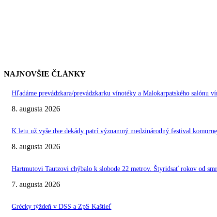
NAJNOVŠIE ČLÁNKY
Hľadáme prevádzkara/prevádzkarku vínotéky a Malokarpatského salónu vín
8. augusta 2026
K letu už vyše dve dekády patrí významný medzinárodný festival kom
8. augusta 2026
Hartmutovi Tautzovi chýbalo k slobode 22 metrov. Štyridsať rokov od smr
7. augusta 2026
Grécky týždeň v DSS a ZpS Kaštieľ