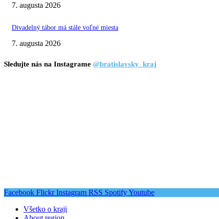
7. augusta 2026
Divadelný tábor má stále voľné miesta
7. augusta 2026
Sledujte nás na Instagrame
@bratislavsky_kraj
Facebook
Flickr
Instagram
RSS
Spotify
Youtube
Všetko o kraji
About region