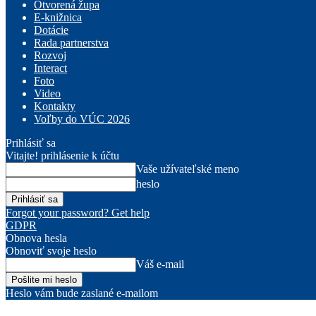
Otvorená župa
E-knižnica
Dotácie
Rada partnerstva
Rozvoj
Interact
Foto
Video
Kontakty
Voľby do VÚC 2026
Prihlásiť sa
Vitajte! prihlásenie k účtu
Vaše užívateľské meno
heslo
Forgot your password? Get help
GDPR
Obnova hesla
Obnoviť svoje heslo
Váš e-mail
Heslo vám bude zaslané e-mailom