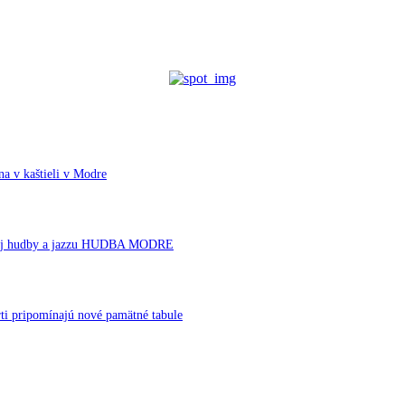
a v kaštieli v Modre
ornej hudby a jazzu HUDBA MODRE
ti pripomínajú nové pamätné tabule