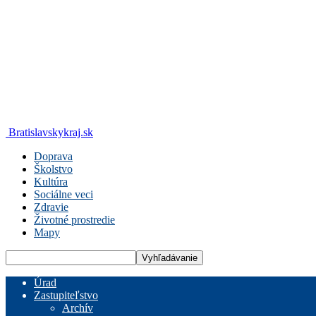
Bratislavskykraj.sk
Doprava
Školstvo
Kultúra
Sociálne veci
Zdravie
Životné prostredie
Mapy
Úrad
Zastupiteľstvo
Archív