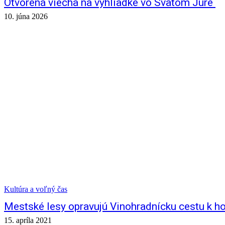
Otvorená viecha na vyhliadke vo Svätom Jure
10. júna 2026
Kultúra a voľný čas
Mestské lesy opravujú Vinohradnícku cestu k h
15. apríla 2021