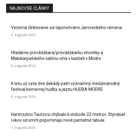
NAJNOVŠIE ČLÁNKY
Večerné člnkovanie za tajomstvami Jaroveckého ramena
9. augusta 2026
Hľadáme prevádzkara/prevádzkarku vínotéky a
Malokarpatského salónu vína v kaštieli v Modre
8. augusta 2026
K letu už vyše dve dekády patrí významný medzinárodný
festival komornej hudby a jazzu HUDBA MODRE
8. augusta 2026
Hartmutovi Tautzovi chýbalo k slobode 22 metrov. Štyridsať
rokov od smrti pripomínajú nové pamätné tabule
7. augusta 2026