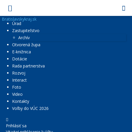
Bratislavskykraj.sk
Úrad
Zastupiteľstvo
Archív
Otvorená župa
E-knižnica
Dotácie
Rada partnerstva
Rozvoj
Interact
Foto
Video
Kontakty
Voľby do VÚC 2026
Prihlásiť sa
Vitajte! prihlásenie k účtu