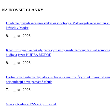
NAJNOVŠIE ČLÁNKY
Hľadáme prevádzkara/prevádzkarku vínotéky a Malokarpatského salónu ví
kaštieli v Modre
8. augusta 2026
K letu už vyše dve dekády patrí významný medzinárodný festival komorne
hudby a jazzu HUDBA MODRE
8. augusta 2026
Hartmutovi Tautzovi chýbalo k slobode 22 metrov. Štyridsať rokov od smr
pripomínajú nové pamätné tabule
7. augusta 2026
Grécky týždeň v DSS a ZpS Kaštieľ