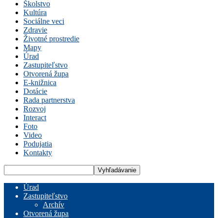
Školstvo
Kultúra
Sociálne veci
Zdravie
Životné prostredie
Mapy
Úrad
Zastupiteľstvo
Otvorená župa
E-knižnica
Dotácie
Rada partnerstva
Rozvoj
Interact
Foto
Video
Podujatia
Kontakty
Úrad
Zastupiteľstvo
Archív
Otvorená župa