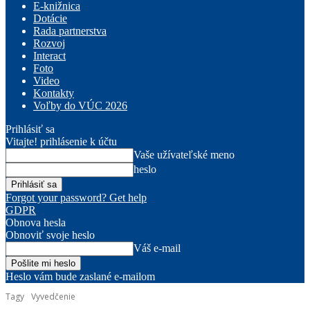
E-knižnica
Dotácie
Rada partnerstva
Rozvoj
Interact
Foto
Video
Kontakty
Voľby do VÚC 2026
Prihlásiť sa
Vitajte! prihlásenie k účtu
Vaše užívateľské meno
heslo
Forgot your password? Get help
GDPR
Obnova hesla
Obnoviť svoje heslo
Váš e-mail
Heslo vám bude zaslané e-mailom
Tagy
Vyvedčenie