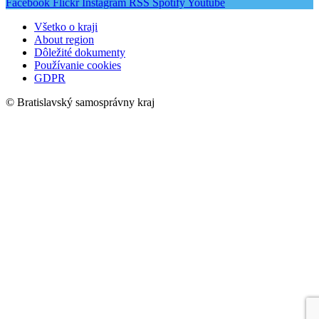
Facebook
Flickr
Instagram
RSS
Spotify
Youtube
Všetko o kraji
About region
Dôležité dokumenty
Používanie cookies
GDPR
© Bratislavský samosprávny kraj