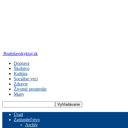
Bratislavskykraj.sk
Doprava
Školstvo
Kultúra
Sociálne veci
Zdravie
Životné prostredie
Mapy
Úrad
Zastupiteľstvo
Archív