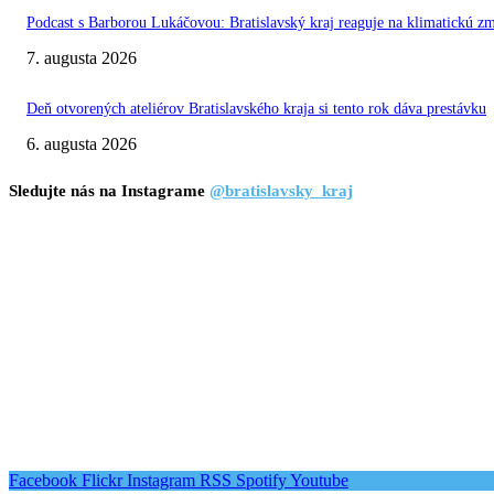
Podcast s Barborou Lukáčovou: Bratislavský kraj reaguje na klimatickú z
7. augusta 2026
Deň otvorených ateliérov Bratislavského kraja si tento rok dáva prestávku
6. augusta 2026
Sledujte nás na Instagrame
@bratislavsky_kraj
Facebook
Flickr
Instagram
RSS
Spotify
Youtube