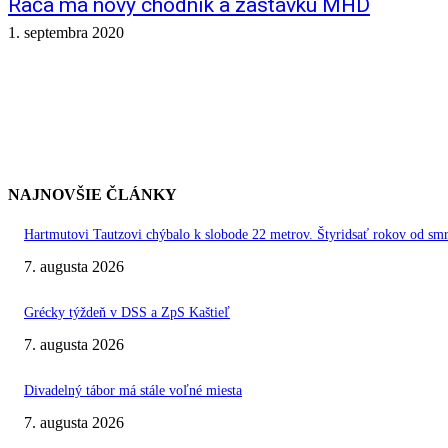
Rača má nový chodník a zastávku MHD
1. septembra 2020
NAJNOVŠIE ČLÁNKY
Hartmutovi Tautzovi chýbalo k slobode 22 metrov. Štyridsať rokov od smr
7. augusta 2026
Grécky týždeň v DSS a ZpS Kaštieľ
7. augusta 2026
Divadelný tábor má stále voľné miesta
7. augusta 2026