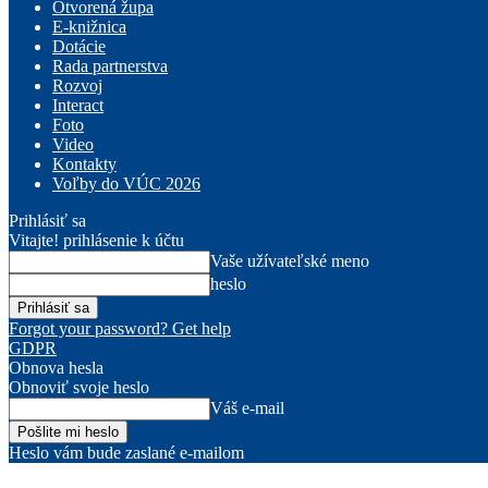
Otvorená župa
E-knižnica
Dotácie
Rada partnerstva
Rozvoj
Interact
Foto
Video
Kontakty
Voľby do VÚC 2026
Prihlásiť sa
Vitajte! prihlásenie k účtu
Vaše užívateľské meno
heslo
Forgot your password? Get help
GDPR
Obnova hesla
Obnoviť svoje heslo
Váš e-mail
Heslo vám bude zaslané e-mailom