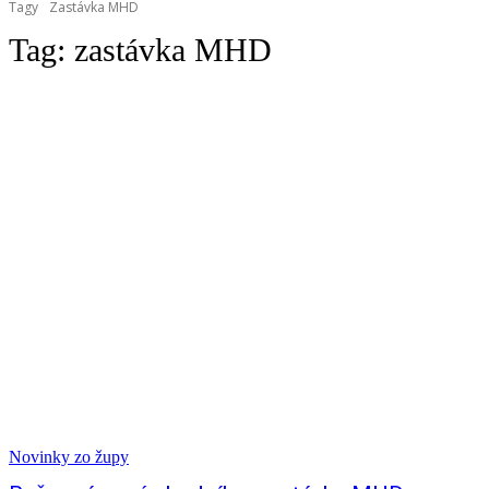
Tagy
Zastávka MHD
Tag:
zastávka MHD
Novinky zo župy