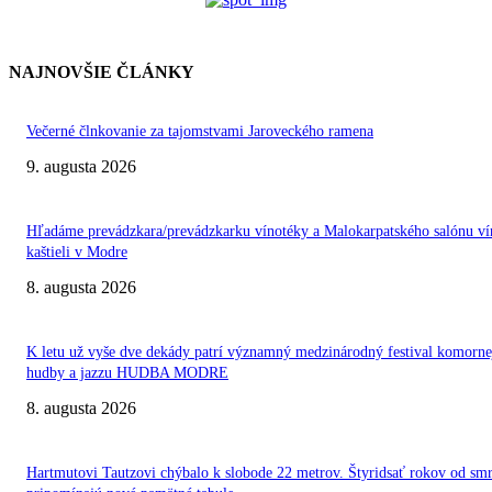
NAJNOVŠIE ČLÁNKY
Večerné člnkovanie za tajomstvami Jaroveckého ramena
9. augusta 2026
Hľadáme prevádzkara/prevádzkarku vínotéky a Malokarpatského salónu ví
kaštieli v Modre
8. augusta 2026
K letu už vyše dve dekády patrí významný medzinárodný festival komorne
hudby a jazzu HUDBA MODRE
8. augusta 2026
Hartmutovi Tautzovi chýbalo k slobode 22 metrov. Štyridsať rokov od smr