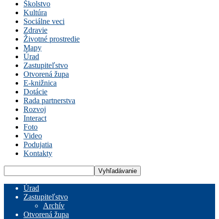
Školstvo
Kultúra
Sociálne veci
Zdravie
Životné prostredie
Mapy
Úrad
Zastupiteľstvo
Otvorená župa
E-knižnica
Dotácie
Rada partnerstva
Rozvoj
Interact
Foto
Video
Podujatia
Kontakty
Úrad
Zastupiteľstvo
Archív
Otvorená župa