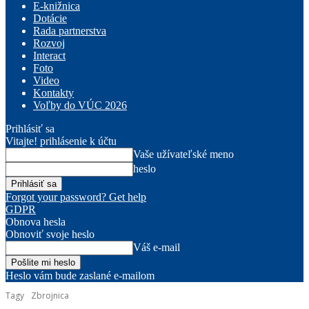
E-knižnica
Dotácie
Rada partnerstva
Rozvoj
Interact
Foto
Video
Kontakty
Voľby do VÚC 2026
Prihlásiť sa
Vitajte! prihlásenie k účtu
Vaše užívateľské meno
heslo
Forgot your password? Get help
GDPR
Obnova hesla
Obnoviť svoje heslo
Váš e-mail
Heslo vám bude zaslané e-mailom
Tagy
Zbrojnica