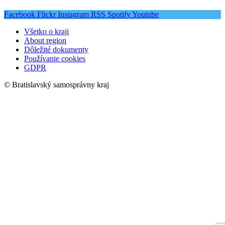
Facebook
Flickr
Instagram
RSS
Spotify
Youtube
Všetko o kraji
About region
Dôležité dokumenty
Používanie cookies
GDPR
© Bratislavský samosprávny kraj