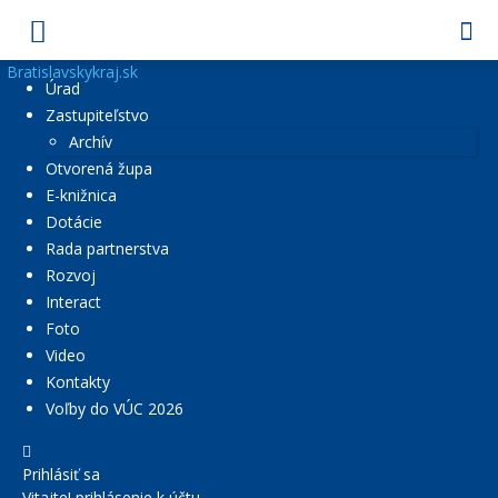
Bratislavskykraj.sk
Úrad
Zastupiteľstvo
Archív
Otvorená župa
E-knižnica
Dotácie
Rada partnerstva
Rozvoj
Interact
Foto
Video
Kontakty
Voľby do VÚC 2026
Prihlásiť sa
Vitajte! prihlásenie k účtu