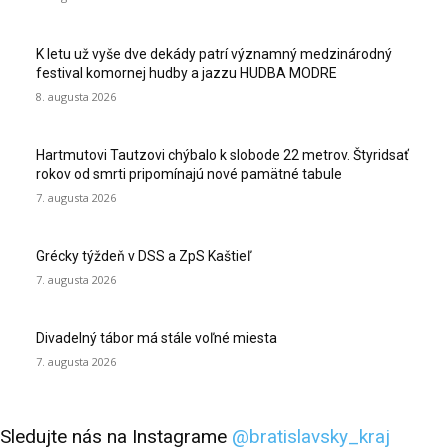
K letu už vyše dve dekády patrí významný medzinárodný
festival komornej hudby a jazzu HUDBA MODRE
8. augusta 2026
Hartmutovi Tautzovi chýbalo k slobode 22 metrov. Štyridsať
rokov od smrti pripomínajú nové pamätné tabule
7. augusta 2026
Grécky týždeň v DSS a ZpS Kaštieľ
7. augusta 2026
Divadelný tábor má stále voľné miesta
7. augusta 2026
Sledujte nás na Instagrame
@bratislavsky_kraj