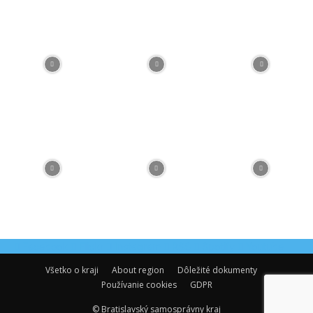
Facebook
Flickr
Instagram
RSS
Spotify
Youtube
Všetko o kraji
About region
Dôležité dokumenty
Používanie cookies
GDPR
© Bratislavský samosprávny kraj