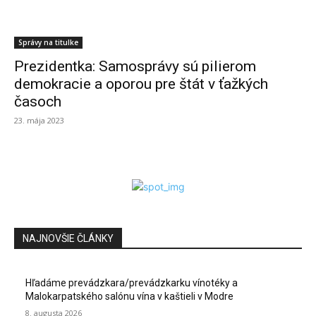
Správy na titulke
Prezidentka: Samosprávy sú pilierom
demokracie a oporou pre štát v ťažkých
časoch
23. mája 2023
NAJNOVŠIE ČLÁNKY
Hľadáme prevádzkara/prevádzkarku vínotéky a
Malokarpatského salónu vína v kaštieli v Modre
8. augusta 2026