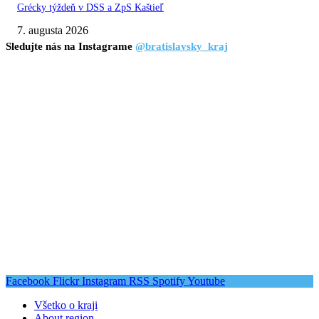
Grécky týždeň v DSS a ZpS Kaštieľ
7. augusta 2026
Sledujte nás na Instagrame
@bratislavsky_kraj
Facebook
Flickr
Instagram
RSS
Spotify
Youtube
Všetko o kraji
About region