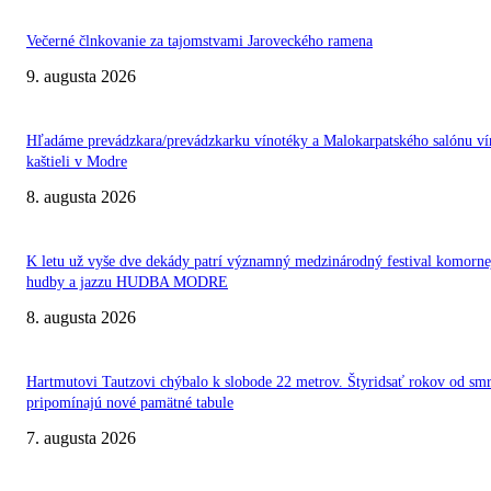
Večerné člnkovanie za tajomstvami Jaroveckého ramena
9. augusta 2026
Hľadáme prevádzkara/prevádzkarku vínotéky a Malokarpatského salónu ví
kaštieli v Modre
8. augusta 2026
K letu už vyše dve dekády patrí významný medzinárodný festival komorne
hudby a jazzu HUDBA MODRE
8. augusta 2026
Hartmutovi Tautzovi chýbalo k slobode 22 metrov. Štyridsať rokov od smr
pripomínajú nové pamätné tabule
7. augusta 2026