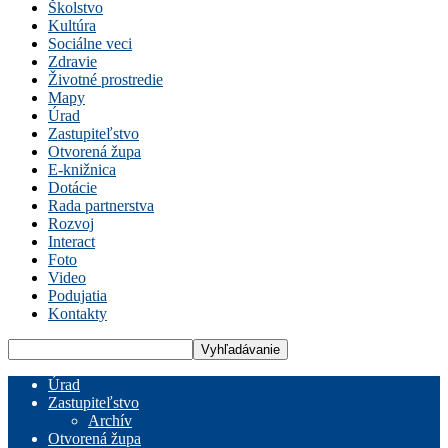
Školstvo
Kultúra
Sociálne veci
Zdravie
Životné prostredie
Mapy
Úrad
Zastupiteľstvo
Otvorená župa
E-knižnica
Dotácie
Rada partnerstva
Rozvoj
Interact
Foto
Video
Podujatia
Kontakty
Úrad
Zastupiteľstvo
Archív
Otvorená župa