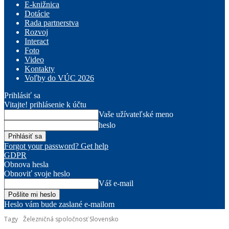
E-knižnica
Dotácie
Rada partnerstva
Rozvoj
Interact
Foto
Video
Kontakty
Voľby do VÚC 2026
Prihlásiť sa
Vitajte! prihlásenie k účtu
Vaše užívateľské meno
heslo
Forgot your password? Get help
GDPR
Obnova hesla
Obnoviť svoje heslo
Váš e-mail
Heslo vám bude zaslané e-mailom
Tagy
Železničná spoločnosť Slovensko