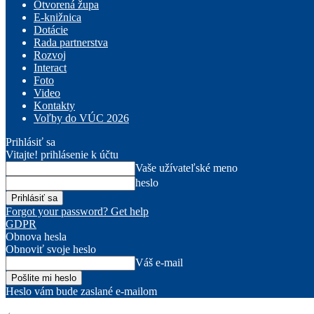
Otvorená župa
E-knižnica
Dotácie
Rada partnerstva
Rozvoj
Interact
Foto
Video
Kontakty
Voľby do VÚC 2026
Prihlásiť sa
Vitajte! prihlásenie k účtu
Vaše užívateľské meno
heslo
Forgot your password? Get help
GDPR
Obnova hesla
Obnoviť svoje heslo
Váš e-mail
Heslo vám bude zaslané e-mailom