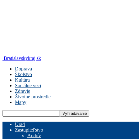
Bratislavskykraj.sk
Doprava
Školstvo
Kultúra
Sociálne veci
Zdravie
Životné prostredie
Mapy
Úrad
Zastupiteľstvo
Archív