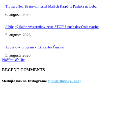
Tip na výlet: Krásnymi lesmi Malých Karpát z Pezinka na Babu
6. augusta 2026
Jubilejný Salón výtvarníkov nesie STOPU troch desaťročí tvorby
5. augusta 2026
Augustový program v Ekocentre Čunovo
5. augusta 2026
Načítať ďalšie
RECENT COMMENTS
Sledujte nás na Instagrame
@bratislavsky_kraj