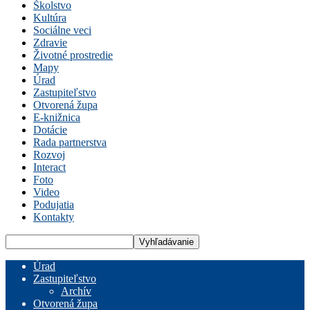
Školstvo
Kultúra
Sociálne veci
Zdravie
Životné prostredie
Mapy
Úrad
Zastupiteľstvo
Otvorená župa
E-knižnica
Dotácie
Rada partnerstva
Rozvoj
Interact
Foto
Video
Podujatia
Kontakty
Úrad
Zastupiteľstvo
Archív
Otvorená župa