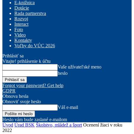
E-knižnica
Dotácie
Rada partnerstva
Rozvoj
Interact
Foto
Video
Kontakty
Voľby do VÚC 2026
Prihlásiť sa
Vitajte! prihlásenie k účtu
Vaše užívateľské meno
heslo
Forgot your password? Get help
GDPR
Obnova hesla
Obnoviť svoje heslo
Váš e-mail
Heslo vám bude zaslané e-mailom
Úvod
Úrad BSK
Školstvo, mládež a šport
Ocenení žiaci v roku
2022