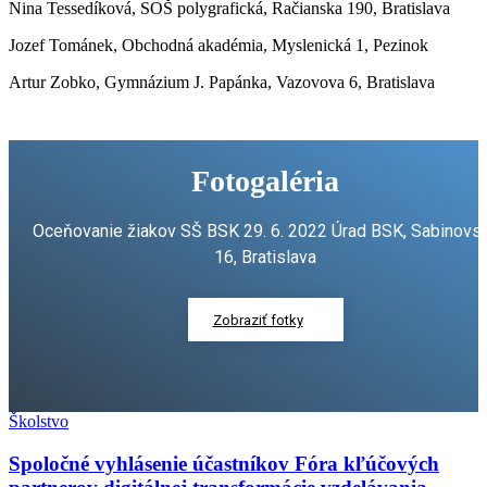
Nina Tessedíková, SOŠ polygrafická, Račianska 190, Bratislava
Jozef Tománek, Obchodná akadémia, Myslenická 1, Pezinok
Artur Zobko, Gymnázium J. Papánka, Vazovova 6, Bratislava
Fotogaléria
Oceňovanie žiakov SŠ BSK 29. 6. 2022 Úrad BSK, Sabinovs
16, Bratislava
Zobraziť fotky
Školstvo
Spoločné vyhlásenie účastníkov Fóra kľúčových