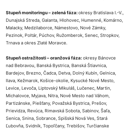
Stupeň monitoringu – zelená fáza:
okresy Bratislava I.-V.,
Dunajská Streda, Galanta, Hlohovec, Humenné, Komárno,
Malacky, Medzilaborce, Námestovo, Nové Zámky,
Pezinok, Poltár, Púchov, Ružomberok, Senec, Stropkov,
Trnava a okres Zlaté Moravce.
Stupeň ostražitosti – oranžová fáza:
okresy Bánovce
nad Bebravou, Banská Bystrica, Banská Štiavnica,
Bardejov, Brezno, Čadca, Detva, Dolný Kubín, Gelnica,
Ilava, Kežmarok, Košice-okolie, Kysucké Nové Mesto,
Levice, Levoča, Liptovský Mikuláš, Lučenec, Martin,
Michalovce, Myjava, Nitra, Nové Mesto nad Váhom,
Partizánske, Piešťany, Považská Bystrica, Prešov,
Prievidza, Revúca, Rimavská Sobota, Sabinov, Šaľa,
Senica, Snina, Sobrance, Spišská Nová Ves, Stará
Ľubovňa, Svidník, Topoľčany, Trebišov, Turčianske