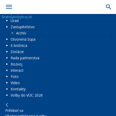
Bratislavskykraj.sk
Úrad
Zastupiteľstvo
Archív
Otvorená župa
E-knižnica
Dotácie
Rada partnerstva
Rozvoj
Interact
Foto
Video
Kontakty
Voľby do VÚC 2026
Prihlásiť sa
Vitajte! prihlásenie k účtu