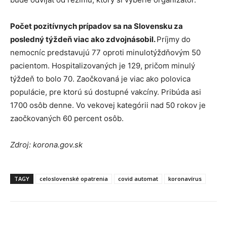
Počet pozitívnych prípadov sa na Slovensku za
posledný týždeň viac ako zdvojnásobil.
Príjmy do
nemocníc predstavujú 77 oproti minulotýždňovým 50
pacientom. Hospitalizovaných je 129, pričom minulý
týždeň to bolo 70. Zaočkovaná je viac ako polovica
populácie, pre ktorú sú dostupné vakcíny. Pribúda asi
1700 osôb denne. Vo vekovej kategórii nad 50 rokov je
zaočkovaných 60 percent osôb.
Zdroj: korona.gov.sk
TAGY
celoslovenské opatrenia
covid automat
koronavírus
Facebook
X
Linkedin
Tumblr