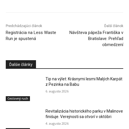
Predchádzajúci článok
Ďalší článok
Registrácia na Less Waste
Návšteva pápeža Františka v
Run je spustená
Bratislave: Prehľad
obmedzení
Ďalšie články
Tip na výlet: Krásnymi lesmi Malých Karpát
z Pezinka na Babu
6. augusta 2026
Cestovný ruch
Revitalizácia historického parku v Malinove
finišuje. Verejnosti sa otvorí v októbri
4. augusta 2026