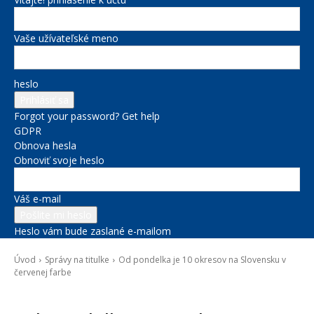
Vaše užívateľské meno
heslo
Forgot your password? Get help
GDPR
Obnova hesla
Obnoviť svoje heslo
Váš e-mail
Heslo vám bude zaslané e-mailom
Úvod
Správy na titulke
​Od pondelka je 10 okresov na Slovensku v
červenej farbe
Správy na titulke
Zdravie