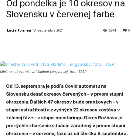
​Od pondelka je 10 okresov na
Slovensku v červenej farbe
Lucia Forman
13. septembra 2021
6344
0
Facebook
X
Linkedin
Tumblr
Minister zdravotníctva Vladimír Lengvarský, foto: TASR
Od 13. septembra je podľa Covid automatu na
Slovensku desať okresov červených – v prvom stupni
ohrozenia. Ďalších 47 okresov bude oranžových – v
stupni ostražitosti a zvyšných 22 okresov zostáva v
zelenej fáze – v stupni monitoringu.Okres Rožňava je
pre rýchle zhoršenie situácie zaradený v prvom stupni
ohrozenia – v červenej fáze už od štvrtka 9. septembra.