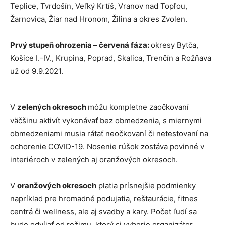
Teplice, Tvrdošín, Veľký Krtíš, Vranov nad Topľou,
Žarnovica, Žiar nad Hronom, Žilina a okres Zvolen.
Prvý stupeň ohrozenia – červená fáza:
okresy Bytča,
Košice I.-IV., Krupina, Poprad, Skalica, Trenčín a Rožňava
už od 9.9.2021.
V
zelených okresoch
môžu kompletne zaočkovaní
väčšinu aktivít vykonávať bez obmedzenia, s miernymi
obmedzeniami musia rátať neočkovaní či netestovaní na
ochorenie COVID-19. Nosenie rúšok zostáva povinné v
interiéroch v zelených aj oranžových okresoch.
V
oranžových okresoch
platia prísnejšie podmienky
napríklad pre hromadné podujatia, reštaurácie, fitnes
centrá či wellness, ale aj svadby a kary. Počet ľudí sa
bude odvíjať od režimu, ktorý si vyberie organizátor.