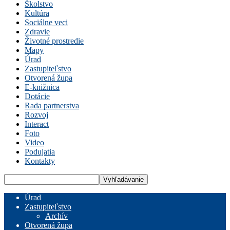
Školstvo
Kultúra
Sociálne veci
Zdravie
Životné prostredie
Mapy
Úrad
Zastupiteľstvo
Otvorená župa
E-knižnica
Dotácie
Rada partnerstva
Rozvoj
Interact
Foto
Video
Podujatia
Kontakty
Úrad
Zastupiteľstvo
Archív
Otvorená župa