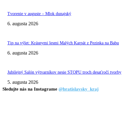
Tvorenie v auguste – Mlok dunajský
6. augusta 2026
Tip na výlet: Krásnymi lesmi Malých Karpát z Pezinka na Babu
6. augusta 2026
Jubilejný Salón výtvarníkov nesie STOPU troch desaťročí tvorby
5. augusta 2026
Sledujte nás na Instagrame
@bratislavsky_kraj