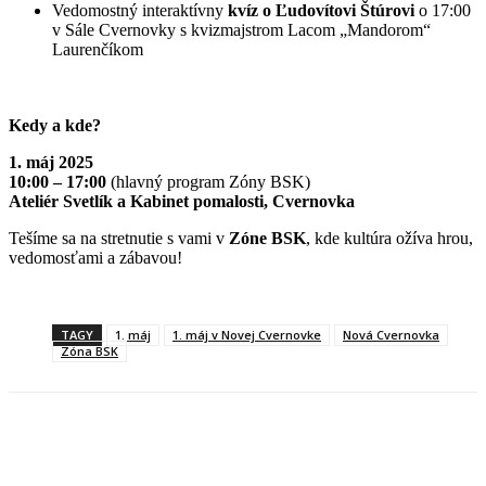
Vedomostný interaktívny
kvíz o Ľudovítovi Štúrovi
o 17:00
v Sále Cvernovky s kvizmajstrom Lacom „Mandorom“
Laurenčíkom
Kedy a kde?
1. máj 2025
10:00 – 17:00
(hlavný program Zóny BSK)
Ateliér Svetlík a Kabinet pomalosti, Cvernovka
Tešíme sa na stretnutie s vami v
Zóne BSK
, kde kultúra ožíva hrou,
vedomosťami a zábavou!
TAGY
1. máj
1. máj v Novej Cvernovke
Nová Cvernovka
Zóna BSK
Facebook
X
Linkedin
Tumblr