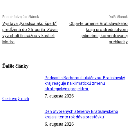
Predchádzajúci článok
Ďalší článok
Výstava „Kraslica ako šperk“
Objavte umenie Bratislavského
predĺžená do 25. apríla. Záver
kraja prostredníctvom
vyvrcholí finisážou v kaštieli
jedinečnej komentovanej
Modra
prehliadky
Ďalšie články
Podcast s Barborou Lukáčovou: Bratislavský
kraj reaguje na klimatickú zmenu
strategickými projektmi.
7. augusta 2026
Cestovný ruch
Deň otvorených ateliérov Bratislavského
kraja si tento rok dáva prestávku
6. augusta 2026