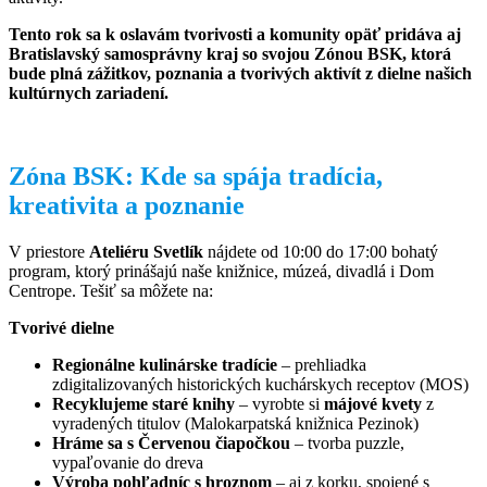
Tento rok sa k oslavám tvorivosti a komunity opäť pridáva aj
Bratislavský samosprávny kraj so svojou Zónou BSK, ktorá
bude plná zážitkov, poznania a tvorivých aktivít z dielne našich
kultúrnych zariadení.
Zóna BSK: Kde sa spája tradícia,
kreativita a poznanie
V priestore
Ateliéru Svetlík
nájdete od 10:00 do 17:00 bohatý
program, ktorý prinášajú naše knižnice, múzeá, divadlá i Dom
Centrope. Tešiť sa môžete na:
Tvorivé dielne
Regionálne kulinárske tradície
– prehliadka
zdigitalizovaných historických kuchárskych receptov (MOS)
Recyklujeme staré knihy
– vyrobte si
májové kvety
z
vyradených titulov (Malokarpatská knižnica Pezinok)
Hráme sa s Červenou čiapočkou
– tvorba puzzle,
vypaľovanie do dreva
Výroba pohľadníc s hroznom
– aj z korku, spojené s