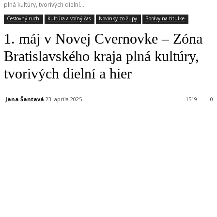
plná kultúry, tvorivých dielní...
Cestovný ruch
Kultúra a voľný čas
Novinky zo župy
Správy na titulke
1. máj v Novej Cvernovke – Zóna
Bratislavského kraja plná kultúry,
tvorivých dielní a hier
Jana Šantavá
23. apríla 2025
1519
0
Facebook
X
Linkedin
Tumblr