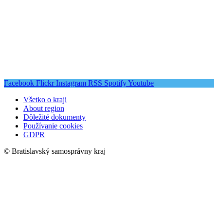
Facebook
Flickr
Instagram
RSS
Spotify
Youtube
Všetko o kraji
About region
Dôležité dokumenty
Používanie cookies
GDPR
© Bratislavský samosprávny kraj