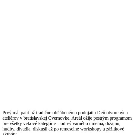
Prvý máj patrí už tradične obľúbenému podujatiu Deň otvorených
ateliérov v bratislavskej Cvernovke. Areál ožije pestrým programom
pre všetky vekové kategórie – od výtvarného umenia, dizajnu,
hudby, divadla, diskusií až po remeselné workshopy a zážitkové
aktivity.