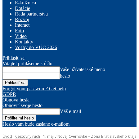
E-knižnica
Dotácie
Rada partnerstva
Rozvoj
Interact
Foto
Video
Kontakty
Voľby do VÚC 2026
Prihlásiť sa
Vitajte! prihlásenie k účtu
Vaše užívateľské meno
heslo
Forgot your password? Get help
GDPR
Obnova hesla
Obnoviť svoje heslo
Váš e-mail
Heslo vám bude zaslané e-mailom
Úvod
Cestovný ruch
1. máj v Novej Cvernovke – Zóna Bratislavského kraja