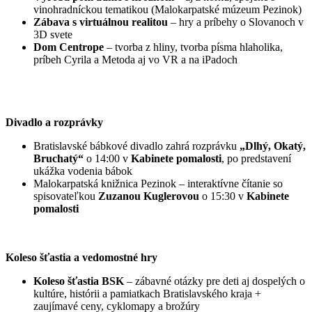
vinohradníckou tematikou (Malokarpatské múzeum Pezinok)
Zábava s virtuálnou realitou
– hry a príbehy o Slovanoch v
3D svete
Dom Centrope
– tvorba z hliny, tvorba písma hlaholika,
príbeh Cyrila a Metoda aj vo VR a na iPadoch
Divadlo a rozprávky
Bratislavské bábkové divadlo zahrá rozprávku
„Dlhý, Okatý,
Bruchatý“
o 14:00 v
Kabinete pomalosti
, po predstavení
ukážka vodenia bábok
Malokarpatská knižnica Pezinok – interaktívne čítanie so
spisovateľkou
Zuzanou Kuglerovou
o 15:30 v
Kabinete
pomalosti
Koleso šťastia a vedomostné hry
Koleso šťastia BSK
– zábavné otázky pre deti aj dospelých o
kultúre, histórii a pamiatkach Bratislavského kraja +
zaujímavé ceny, cyklomapy a brožúry