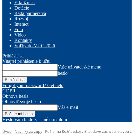
E-knižnica
Dotácie
Rada partnerstva
Rozvoj
Interact
Foto
Video
Kontakty
Voľby do VÚC 2026
Prihlásiť sa
Vitajte! prihlásenie k účtu
Vaše užívateľské meno
heslo
Forgot your password? Get help
GDPR
Obnova hesla
Obnoviť svoje heslo
Váš e-mail
Heslo vám bude zaslané e-mailom
Úvod
Novinky zo župy
Požiar na Rožňavskej v Bratislave zachvátil stavbu z