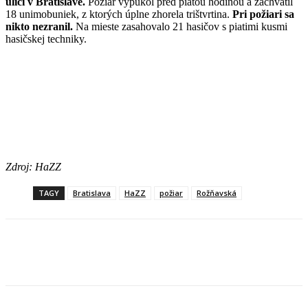
ulici v Bratislave.
Požiar vypukol pred piatou hodinou a zachvátil
18 unimobuniek, z ktorých úplne zhorela trištvrtina.
Pri požiari sa
nikto nezranil.
Na mieste zasahovalo 21 hasičov s piatimi kusmi
hasičskej techniky.
Zdroj: HaZZ
TAGY
Bratislava
HaZZ
požiar
Rožňavská
Facebook
X
Linkedin
Tumblr