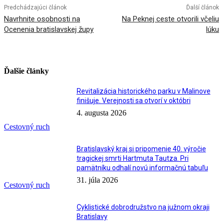
Predchádzajúci článok
Ďalší článok
Navrhnite osobnosti na
Na Peknej ceste otvorili včeliu
Ocenenia bratislavskej župy
lúku
Ďalšie články
Revitalizácia historického parku v Malinove
finišuje. Verejnosti sa otvorí v októbri
4. augusta 2026
Cestovný ruch
Bratislavský kraj si pripomenie 40. výročie
tragickej smrti Hartmuta Tautza. Pri
pamätníku odhalí novú informačnú tabuľu
31. júla 2026
Cestovný ruch
Cyklistické dobrodružstvo na južnom okraji
Bratislavy