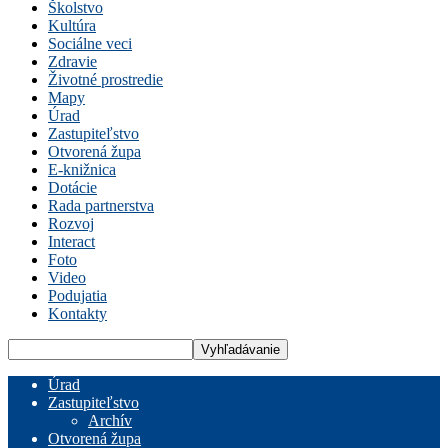
Školstvo
Kultúra
Sociálne veci
Zdravie
Životné prostredie
Mapy
Úrad
Zastupiteľstvo
Otvorená župa
E-knižnica
Dotácie
Rada partnerstva
Rozvoj
Interact
Foto
Video
Podujatia
Kontakty
Úrad
Zastupiteľstvo
Archív
Otvorená župa