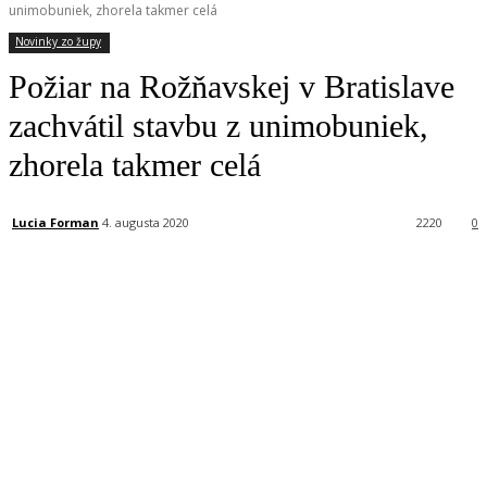
unimobuniek, zhorela takmer celá
Novinky zo župy
Požiar na Rožňavskej v Bratislave
zachvátil stavbu z unimobuniek,
zhorela takmer celá
Lucia Forman
4. augusta 2020
2220
0
Facebook
X
Linkedin
Tumblr