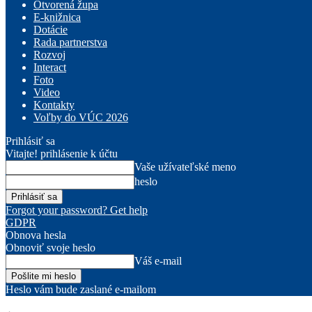
Otvorená župa
E-knižnica
Dotácie
Rada partnerstva
Rozvoj
Interact
Foto
Video
Kontakty
Voľby do VÚC 2026
Prihlásiť sa
Vitajte! prihlásenie k účtu
Vaše užívateľské meno
heslo
Forgot your password? Get help
GDPR
Obnova hesla
Obnoviť svoje heslo
Váš e-mail
Heslo vám bude zaslané e-mailom