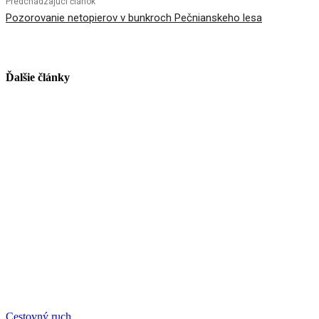
Predchádzajúci článok
Pozorovanie netopierov v bunkroch Pečnianskeho lesa
Ďalšie články
Cestovný ruch