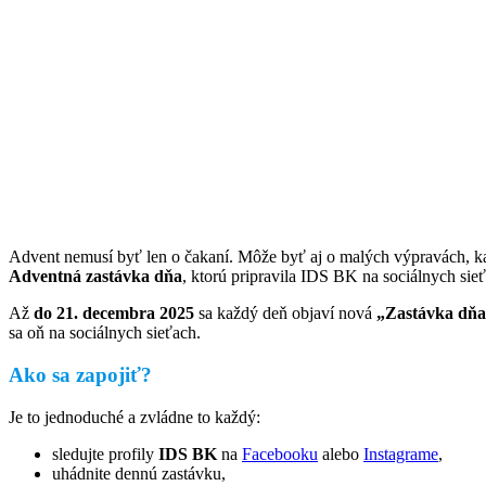
Advent nemusí byť len o čakaní. Môže byť aj o malých výpravách, ka
Adventná zastávka dňa
, ktorú pripravila IDS BK na sociálnych sie
Až
do 21. decembra 2025
sa každý deň objaví nová
„Zastávka dň
sa oň na sociálnych sieťach.
Ako sa zapojiť?
Je to jednoduché a zvládne to každý:
sledujte profily
IDS BK
na
Facebooku
alebo
Instagrame
,
uhádnite dennú zastávku,