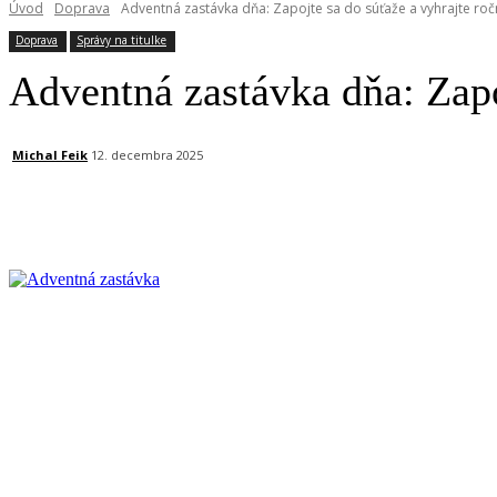
Úvod
Doprava
Adventná zastávka dňa: Zapojte sa do súťaže a vyhrajte roč
Doprava
Správy na titulke
Adventná zastávka dňa: Zapo
Michal Feik
12. decembra 2025
Facebook
X
Linkedin
Tumblr