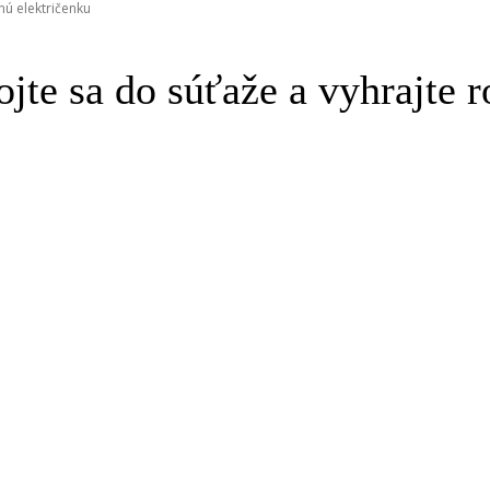
nú električenku
jte sa do súťaže a vyhrajte r