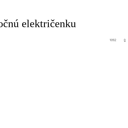
očnú električenku
1092
0