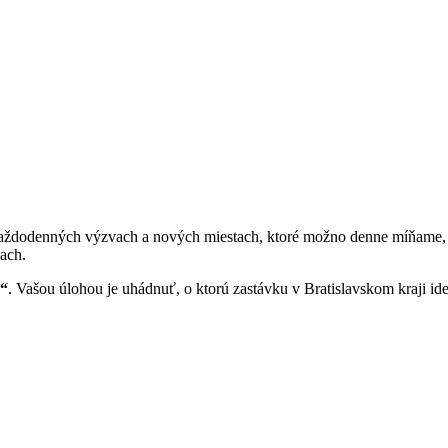
ždodenných výzvach a nových miestach, ktoré možno denne míňame, no 
ťach.
a“
. Vašou úlohou je uhádnuť, o ktorú zastávku v Bratislavskom kraji ide,