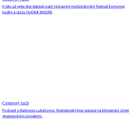
K letu už vyše dve dekády patrí významný medzinárodný festival komornej
hudby a jazzu HUDBA MODRE
Cestovný ruch
Podcast s Barborou Lukáčovou: Bratislavský kraj reaguje na klimatickú zme
strategickými projektmi.