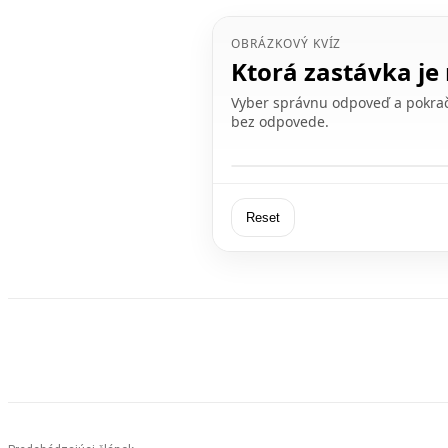
OBRÁZKOVÝ KVÍZ
Ktorá zastávka je
Vyber správnu odpoveď a pokrač
bez odpovede.
Reset
Facebook
X
Linkedin
Tumblr