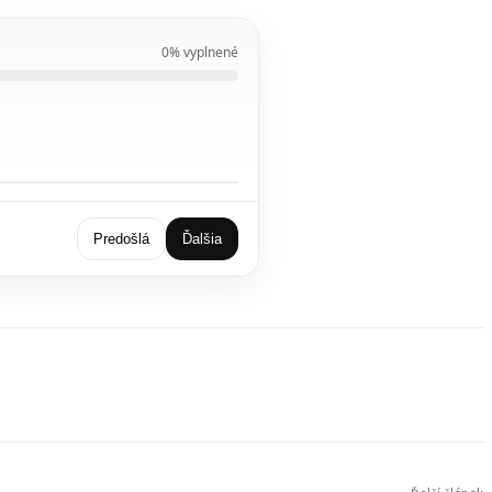
0% vyplnené
Predošlá
Ďalšia