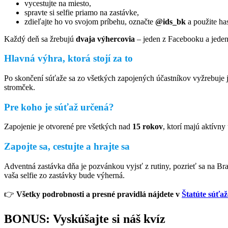
vycestujte na miesto,
spravte si selfie priamo na zastávke,
zdieľajte ho vo svojom príbehu, označte
@ids_bk
a použite ha
Každý deň sa žrebujú
dvaja výhercovia
– jeden z Facebooku a jede
Hlavná výhra, ktorá stojí za to
Po skončení súťaže sa zo všetkých zapojených účastníkov vyžrebuje 
stromček.
Pre koho je súťaž určená?
Zapojenie je otvorené pre všetkých nad
15 rokov
, ktorí majú aktívny
Zapojte sa, cestujte a hrajte sa
Adventná zastávka dňa je pozvánkou vyjsť z rutiny, pozrieť sa na Br
vaša selfie zo zastávky bude výherná.
👉
Všetky podrobnosti a presné pravidlá nájdete v
Štatúte súťaž
BONUS: Vyskúšajte si náš kvíz