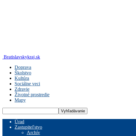
Bratislavskykraj.sk
Doprava
Školstvo
Kultúra
Sociálne veci
Zdravie
Životné prostredie
Mapy
Úrad
Zastupiteľstvo
Archív