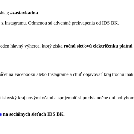
shtag
#zastavkadna
.
n z Instagramu. Odmenou sú adventné prekvapenia od IDS BK.
jeden hlavný výherca, ktorý získa
ročnú sieťovú električenku platnú 
 účet na Facebooku alebo Instagrame a chuť objavovať kraj trochu inak –
atislavský kraj novými očami a spríjemniť si predvianočné dni pohybom
e
na sociálnych sieťach IDS BK.