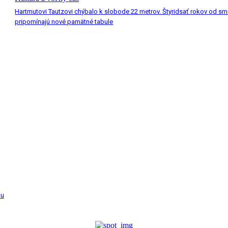
Hartmutovi Tautzovi chýbalo k slobode 22 metrov. Štyridsať rokov od smr
pripomínajú nové pamätné tabule
nu