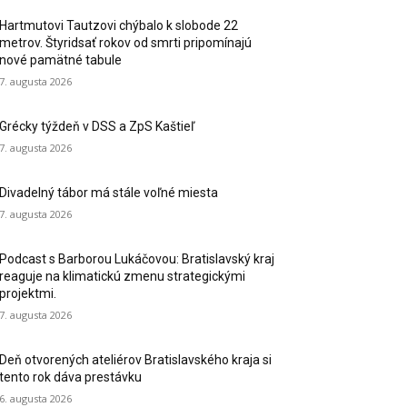
Hartmutovi Tautzovi chýbalo k slobode 22
metrov. Štyridsať rokov od smrti pripomínajú
nové pamätné tabule
7. augusta 2026
Grécky týždeň v DSS a ZpS Kaštieľ
7. augusta 2026
Divadelný tábor má stále voľné miesta
7. augusta 2026
Podcast s Barborou Lukáčovou: Bratislavský kraj
reaguje na klimatickú zmenu strategickými
projektmi.
7. augusta 2026
Deň otvorených ateliérov Bratislavského kraja si
tento rok dáva prestávku
6. augusta 2026