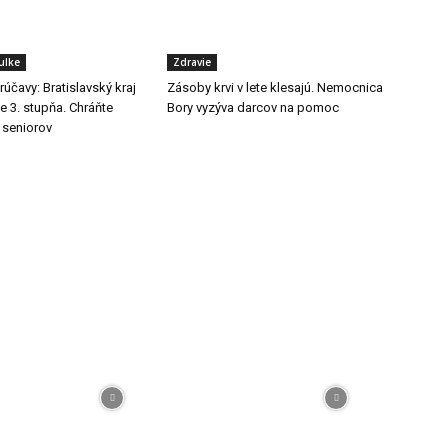
ulke
Zdravie
účavy: Bratislavský kraj
Zásoby krvi v lete klesajú. Nemocnica
he 3. stupňa. Chráňte
Bory vyzýva darcov na pomoc
j seniorov