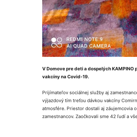
V Domove pre deti a dospelých KAMPINO pr
vakcíny na Covid-19.
Prijímateľov sociálnej služby aj zamestnanc
výjazdový tím treťou dávkou vakcíny Comirna
atmosfére. Priestor dostali aj záujemcovia o
zamestnancov. Zaočkovali sme 42 ľudí a vš