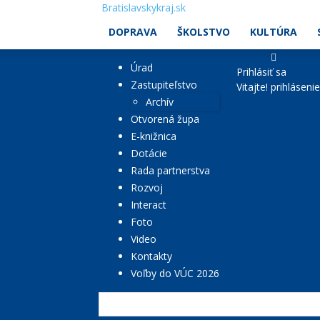
Bratislavskykraj.sk
DOPRAVA
ŠKOLSTVO
KULTÚRA
Úrad
Prihlásiť sa
Zastupiteľstvo
Vitajte! prihláseni
Archív
Otvorená župa
E-knižnica
Dotácie
Rada partnerstva
Rozvoj
Interact
Foto
Video
Kontakty
Voľby do VÚC 2026