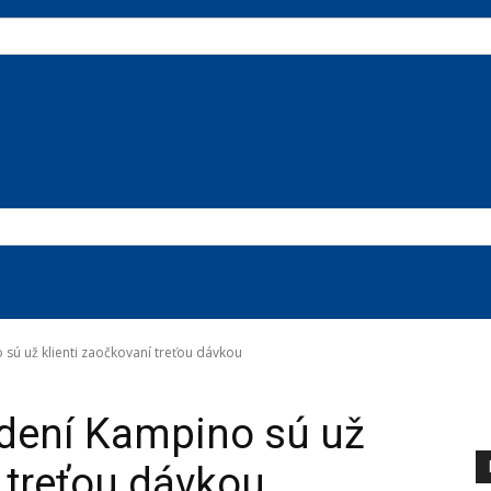
sú už klienti zaočkovaní treťou dávkou
adení Kampino sú už
í treťou dávkou