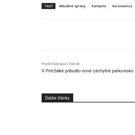
TAGY
Aktuálne správy
Kampino
koronavírus
Facebook
X
Linkedin
Predchádzajúci článok
V Petržalke pribudlo nové záchytné parkovisko
Ďalšie články