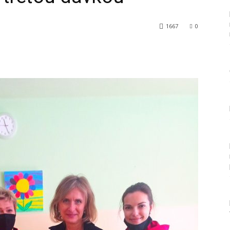
1667
0
Tumblr