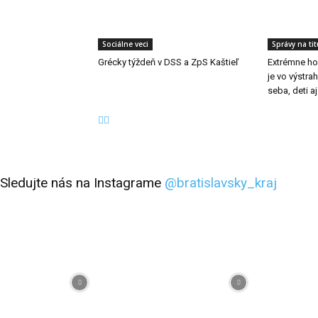
Sociálne veci
Správy na tit
Grécky týždeň v DSS a ZpS Kaštieľ
Extrémne hor
je vo výstra
seba, deti a
Sledujte nás na Instagrame
@bratislavsky_kraj