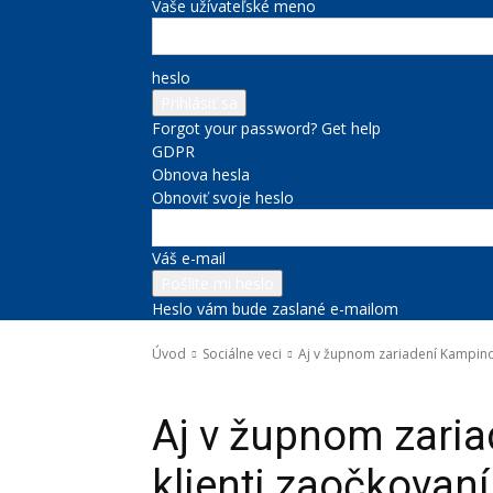
Vaše užívateľské meno
heslo
Forgot your password? Get help
GDPR
Obnova hesla
Obnoviť svoje heslo
Váš e-mail
Heslo vám bude zaslané e-mailom
Úvod
Sociálne veci
Aj v župnom zariadení Kampino 
Sociálne veci
Zdravie
Aj v župnom zari
klienti zaočkovan