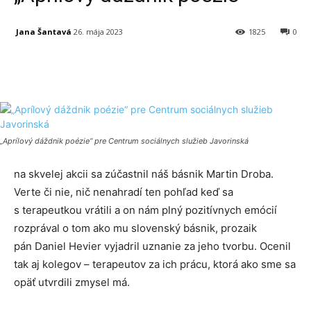
Jana Šantavá
26. mája 2023
1825
0
Facebook
X
Linkedin
Tumblr
„Aprílový dáždnik poézie“ pre Centrum sociálnych služieb Javorinská
na skvelej akcii sa zúčastnil náš básnik Martin Droba.
Verte či nie, nič nenahradí ten pohľad keď sa
s terapeutkou vrátili a on nám plný pozitívnych emócií
rozprával o tom ako mu slovenský básnik, prozaik
pán Daniel Hevier vyjadril uznanie za jeho tvorbu. Ocenil
tak aj kolegov – terapeutov za ich prácu, ktorá ako sme sa
opäť utvrdili zmysel má.