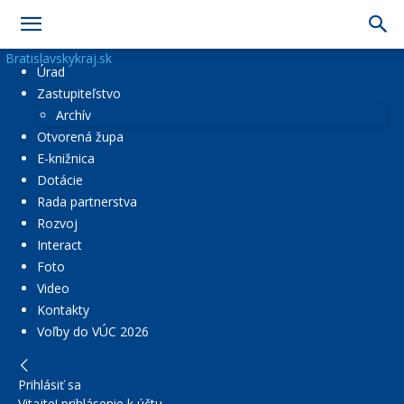
Bratislavskykraj.sk
Úrad
Zastupiteľstvo
Archív
Otvorená župa
E-knižnica
Dotácie
Rada partnerstva
Rozvoj
Interact
Foto
Video
Kontakty
Voľby do VÚC 2026
Prihlásiť sa
Vitajte! prihlásenie k účtu