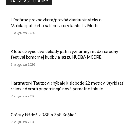
NAJNOVŠIE ČLÁNKY
Hľadáme prevádzkara/prevádzkarku vínotéky a
Malokarpatského salónu vína v kaštieli v Modre
8. augusta 2026
K letu už vyše dve dekády patrí významný medzinárodný
festival komornej hudby a jazzu HUDBA MODRE
8. augusta 2026
Hartmutovi Tautzovi chýbalo k slobode 22 metrov. Štyridsať
rokov od smrti pripomínajú nové pamätné tabule
7. augusta 2026
Grécky týždeň v DSS a ZpS Kaštieľ
7. augusta 2026