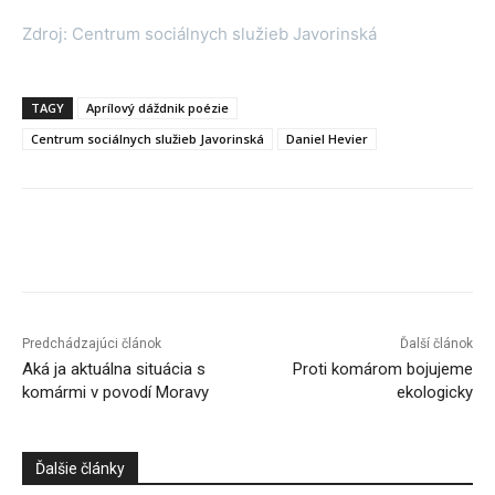
Zdroj: Centrum sociálnych služieb Javorinská
TAGY
Aprílový dáždnik poézie
Centrum sociálnych služieb Javorinská
Daniel Hevier
Facebook
X
Linkedin
Tumblr
Predchádzajúci článok
Ďalší článok
Aká ja aktuálna situácia s
Proti komárom bojujeme
komármi v povodí Moravy
ekologicky
Ďalšie články