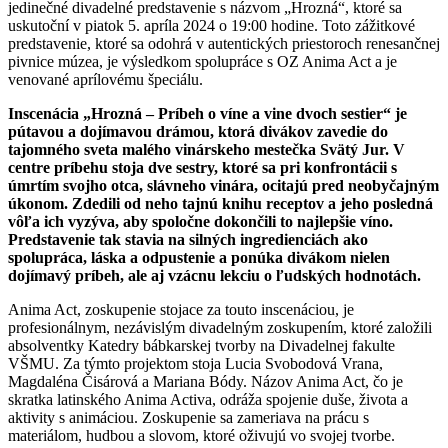
jedinečné divadelné predstavenie s názvom „Hrozná“, ktoré sa
uskutoční v piatok 5. apríla 2024 o 19:00 hodine. Toto zážitkové
predstavenie, ktoré sa odohrá v autentických priestoroch renesančnej
pivnice múzea, je výsledkom spolupráce s OZ Anima Act a je
venované aprílovému špeciálu.
Inscenácia „Hrozná – Príbeh o víne a vine dvoch sestier“ je
pútavou a dojímavou drámou, ktorá divákov zavedie do
tajomného sveta malého vinárskeho mestečka Svätý Jur. V
centre príbehu stoja dve sestry, ktoré sa pri konfrontácii s
úmrtím svojho otca, slávneho vinára, ocitajú pred neobyčajným
úkonom. Zdedili od neho tajnú knihu receptov a jeho posledná
vôľa ich vyzýva, aby spoločne dokončili to najlepšie víno.
Predstavenie tak stavia na silných ingredienciách ako
spolupráca, láska a odpustenie a ponúka divákom nielen
dojímavý príbeh, ale aj vzácnu lekciu o ľudských hodnotách.
Anima Act, zoskupenie stojace za touto inscenáciou, je
profesionálnym, nezávislým divadelným zoskupením, ktoré založili
absolventky Katedry bábkarskej tvorby na Divadelnej fakulte
VŠMU. Za týmto projektom stoja Lucia Svobodová Vrana,
Magdaléna Čisárová a Mariana Bódy. Názov Anima Act, čo je
skratka latinského Anima Activa, odráža spojenie duše, života a
aktivity s animáciou. Zoskupenie sa zameriava na prácu s
materiálom, hudbou a slovom, ktoré oživujú vo svojej tvorbe.