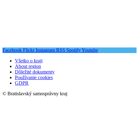
Facebook
Flickr
Instagram
RSS
Spotify
Youtube
Všetko o kraji
About region
Dôležité dokumenty
Používanie cookies
GDPR
© Bratislavský samosprávny kraj