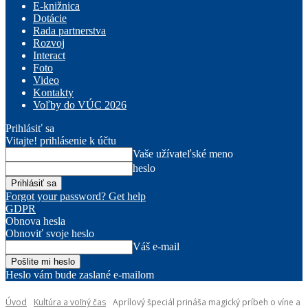
E-knižnica
Dotácie
Rada partnerstva
Rozvoj
Interact
Foto
Video
Kontakty
Voľby do VÚC 2026
Prihlásiť sa
Vitajte! prihlásenie k účtu
Vaše užívateľské meno
heslo
Forgot your password? Get help
GDPR
Obnova hesla
Obnoviť svoje heslo
Váš e-mail
Heslo vám bude zaslané e-mailom
Úvod
Kultúra a voľný čas
Aprílový špeciál prináša magický príbeh o víne a