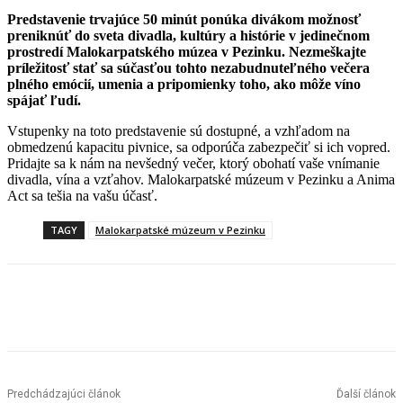
Predstavenie trvajúce 50 minút ponúka divákom možnosť
preniknúť do sveta divadla, kultúry a histórie v jedinečnom
prostredí Malokarpatského múzea v Pezinku. Nezmeškajte
príležitosť stať sa súčasťou tohto nezabudnuteľného večera
plného emócií, umenia a pripomienky toho, ako môže víno
spájať ľudí.
Vstupenky na toto predstavenie sú dostupné, a vzhľadom na
obmedzenú kapacitu pivnice, sa odporúča zabezpečiť si ich vopred.
Pridajte sa k nám na nevšedný večer, ktorý obohatí vaše vnímanie
divadla, vína a vzťahov. Malokarpatské múzeum v Pezinku a Anima
Act sa tešia na vašu účasť.
TAGY
Malokarpatské múzeum v Pezinku
Facebook
X
Linkedin
Tumblr
Predchádzajúci článok
Ďalší článok