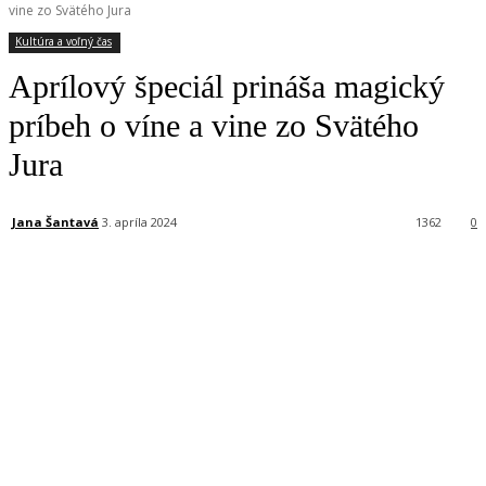
vine zo Svätého Jura
Kultúra a voľný čas
Aprílový špeciál prináša magický
príbeh o víne a vine zo Svätého
Jura
Jana Šantavá
3. apríla 2024
1362
0
Facebook
X
Linkedin
Tumblr