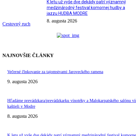
K letu už vyše dve dekády patrí významný
medzinárodný festival komornej hudby a
jazzu HUDBA MODRE
8. augusta 2026
Cestovný ruch
NAJNOVŠIE ČLÁNKY
Večerné člnkovanie za tajomstvami Jaroveckého ramena
9. augusta 2026
Hľadáme prevádzkara/prevádzkarku vínotéky a Malokarpatského salónu ví
kaštieli v Modre
8. augusta 2026
K letu už vyše dve dekády patrí významný medzinárodný festival komorne