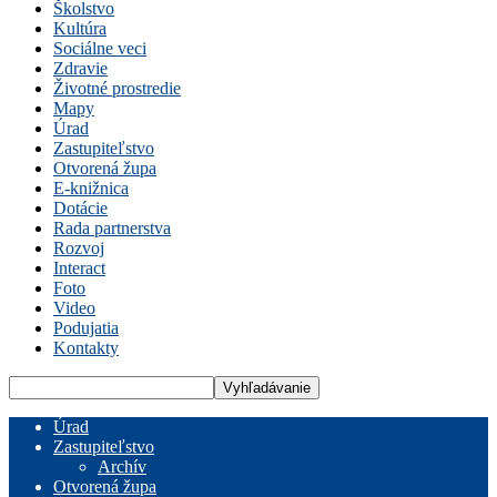
Školstvo
Kultúra
Sociálne veci
Zdravie
Životné prostredie
Mapy
Úrad
Zastupiteľstvo
Otvorená župa
E-knižnica
Dotácie
Rada partnerstva
Rozvoj
Interact
Foto
Video
Podujatia
Kontakty
Úrad
Zastupiteľstvo
Archív
Otvorená župa