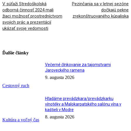
V súťaži Stredoškolská
Pezinčania sa v letnej sezóne
odborná činnosť 2024 mali
dočkajú pekne
žiaci možnosť prostredníctvom
zrekonštruovaného kúpaliska
svojich prác a prezentácií
ukázať svoje vedomosti
Ďalšie články
Večerné člnkovanie za tajomstvami
Jaroveckého ramena
9. augusta 2026
Cestovný ruch
Hľadáme prevádzkara/prevádzkarku
vínotéky a Malokarpatského salónu vína v
kaštieli v Modre
8. augusta 2026
Kultúra a voľný čas