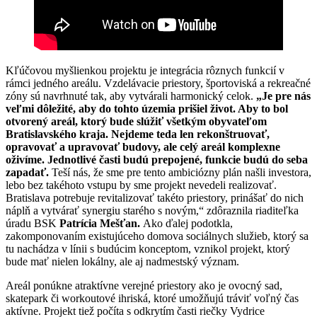
Kľúčovou myšlienkou projektu je integrácia rôznych funkcií v
rámci jedného areálu. Vzdelávacie priestory, športoviská a rekreačné
zóny sú navrhnuté tak, aby vytvárali harmonický celok.
„Je pre nás
veľmi dôležité, aby do tohto územia prišiel život. Aby to bol
otvorený areál, ktorý bude slúžiť všetkým obyvateľom
Bratislavského kraja. Nejdeme teda len rekonštruovať,
opravovať a upravovať budovy, ale celý areál komplexne
oživíme. Jednotlivé časti budú prepojené, funkcie budú do seba
zapadať.
Teší nás, že sme pre tento ambiciózny plán našli investora,
lebo bez takéhoto vstupu by sme projekt nevedeli realizovať.
Bratislava potrebuje revitalizovať takéto priestory, prinášať do nich
náplň a vytvárať synergiu starého s novým,“ zdôraznila riaditeľka
úradu BSK
Patrícia Mešťan.
Ako ďalej podotkla,
zakomponovaním existujúceho domova sociálnych služieb, ktorý sa
tu nachádza v línii s budúcim konceptom, vznikol projekt, ktorý
bude mať nielen lokálny, ale aj nadmestský význam.
Areál ponúkne atraktívne verejné priestory ako je ovocný sad,
skatepark či workoutové ihriská, ktoré umožňujú tráviť voľný čas
aktívne. Projekt tiež počíta s odkrytím časti riečky Vydrice