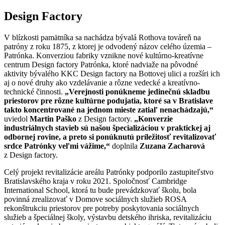
Design Factory
V blízkosti pamätníka sa nachádza bývalá Rothova továreň na
patróny z roku 1875, z ktorej je odvodený názov celého územia –
Patrónka. Konverziou fabriky vznikne nové kultúrno-kreatívne
centrum Design factory Patrónka, ktoré nadviaže na pôvodné
aktivity bývalého KKC Design factory na Bottovej ulici a rozšíri ich
aj o nové druhy ako vzdelávanie a rôzne vedecké a kreatívno-
technické činnosti.
„Verejnosti ponúkneme jedinečnú skladbu
priestorov pre rôzne kultúrne podujatia, ktoré sa v Bratislave
takto koncentrované na jednom mieste zatiaľ nenachádzajú,“
uviedol
Martin Paško
z Design factory.
„Konverzie
industriálnych stavieb sú našou špecializáciou v praktickej aj
odbornej rovine, a preto si ponúknutú príležitosť revitalizovať
srdce Patrónky veľmi vážime,“
doplnila
Zuzana Zacharová
z Design factory.
Celý projekt revitalizácie areálu Patrónky podporilo zastupiteľstvo
Bratislavského kraja v roku 2021. Spoločnosť Cambridge
International School, ktorá tu bude prevádzkovať školu, bola
povinná zrealizovať v Domove sociálnych služieb ROSA
rekonštrukciu priestorov pre potreby poskytovania sociálnych
služieb a špeciálnej školy, výstavbu detského ihriska, revitalizáciu