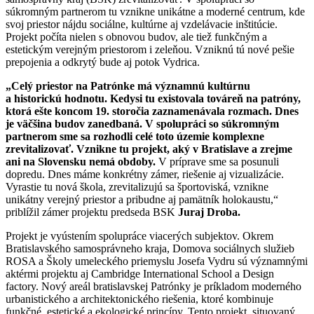
súkromným partnerom tu vznikne unikátne a moderné centrum, kde
svoj priestor nájdu sociálne, kultúrne aj vzdelávacie inštitúcie.
Projekt počíta nielen s obnovou budov, ale tiež funkčným a
estetickým verejným priestorom i zeleňou. Vzniknú tú nové pešie
prepojenia a odkrytý bude aj potok Vydrica.
„Celý priestor na Patrónke má významnú kultúrnu
a historickú hodnotu. Kedysi tu existovala továreň na patróny,
ktorá ešte koncom 19. storočia zaznamenávala rozmach. Dnes
je väčšina budov zanedbaná. V spolupráci so súkromným
partnerom sme sa rozhodli celé toto územie komplexne
zrevitalizovať. Vznikne tu projekt, aký v Bratislave a zrejme
ani na Slovensku nemá obdoby.
V príprave sme sa posunuli
dopredu. Dnes máme konkrétny zámer, riešenie aj vizualizácie.
Vyrastie tu nová škola, zrevitalizujú sa športoviská, vznikne
unikátny verejný priestor a pribudne aj pamätník holokaustu,“
priblížil zámer projektu predseda BSK
Juraj Droba.
Projekt je vyústením spolupráce viacerých subjektov. Okrem
Bratislavského samosprávneho kraja, Domova sociálnych služieb
ROSA a Školy umeleckého priemyslu Josefa Vydru sú významnými
aktérmi projektu aj Cambridge International School a Design
factory. Nový areál bratislavskej Patrónky je príkladom moderného
urbanistického a architektonického riešenia, ktoré kombinuje
funkčné, estetické a ekologické princípy. Tento projekt, situovaný