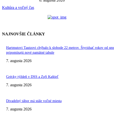
6. augusta 2026
Kultúra a voľný čas
NAJNOVŠIE ČLÁNKY
Hartmutovi Tautzovi chýbalo k slobode 22 metrov. Štyridsať rokov od smr
pripomínajú nové pamätné tabule
7. augusta 2026
Grécky týždeň v DSS a ZpS Kaštieľ
7. augusta 2026
Divadelný tábor má stále voľné miesta
7. augusta 2026