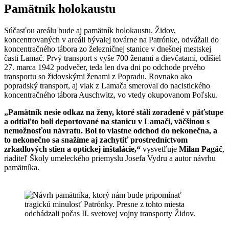
Pamätník holokaustu
Súčasťou areálu bude aj pamätník holokaustu. Židov,
koncentrovaných v areáli bývalej továrne na Patrónke, odvážali do
koncentračného tábora zo železničnej stanice v dnešnej mestskej
časti Lamač. Prvý transport s vyše 700 ženami a dievčatami, odišiel
27. marca 1942 podvečer, teda len dva dni po odchode prvého
transportu so židovskými ženami z Popradu. Rovnako ako
popradský transport, aj vlak z Lamača smeroval do nacistického
koncentračného tábora Auschwitz, vo vtedy okupovanom Poľsku.
„Pamätník nesie odkaz na ženy, ktoré stáli zoradené v päťstupe
a odtiaľto boli deportované na stanicu v Lamači, väčšinou s
nemožnosťou návratu. Bol to vlastne odchod do nekonečna, a
to nekonečno sa snažíme aj zachytiť prostredníctvom
zrkadlových stien a optickej inštalácie,“
vysvetľuje
Milan Pagáč
,
riaditeľ Školy umeleckého priemyslu Josefa Vydru a autor návrhu
pamätníka.