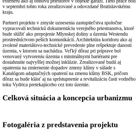
exteriéru ako aj obnovu priestorov v objekte garáží. Tieto práce boli
v septembri tohto roka zrealizované a odovzdané Bratislavskému
kraju.
Partneri projektu v zmysle uznesenia zastupiteľstva spoločne
vypracovali technickú dokumentáciu verejného priestranstva, ktoré
bude slúžiť ako prepojenie Mlynskej doliny a územia Westendu
prostredníctvom peších komunikácií. Architektúra koridoru ako aj
zvolené materiálovo-technické prevedenie plne rešpektuje danosti
územia, v ktorom sa nachádza. Veľký dôraz pri príprave bol
venovaný vytvoreniu územia s minimálnymi bariérami pre
dosiahnutie najvyššej možnej inklúzie. Zrealizované budú aj
opatrenia na zmiernenie dopadov zmeny klímy v súlade s
Katalógom adaptačných opatrení na zmenu klímy BSK, pričom
dôraz sa bude klásť aj na sprístupnenie a revitalizáciu časti vodného
toku Vydrica pretekajúceho cez toto územie.
Celková situácia a koncepcia urbanizmu
Fotogaléria z predstavenia projektu