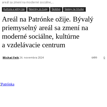
areál sa zmení na moderné sociálne,...
Kultúra a voľný čas
Novinky zo župy
Školstvo
Správy na titulke
Areál na Patrónke ožije. Bývalý
priemyselný areál sa zmení na
moderné sociálne, kultúrne
a vzdelávacie centrum
Michal Feik
26. novembra 2024
6499
0
Facebook
X
Linkedin
Tumblr