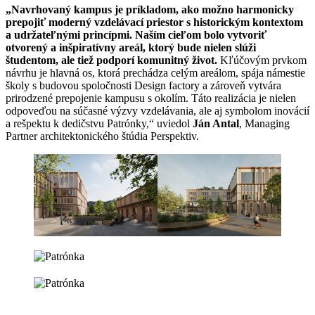
„Navrhovaný kampus je príkladom, ako možno harmonicky
prepojiť moderný vzdelávací priestor s historickým kontextom
a udržateľnými princípmi. Naším cieľom bolo vytvoriť
otvorený a inšpiratívny areál, ktorý bude nielen slúži
študentom, ale tiež podporí komunitný život.
Kľúčovým prvkom
návrhu je hlavná os, ktorá prechádza celým areálom, spája námestie
školy s budovou spoločnosti Design factory a zároveň vytvára
prirodzené prepojenie kampusu s okolím. Táto realizácia je nielen
odpoveďou na súčasné výzvy vzdelávania, ale aj symbolom inovácií
a rešpektu k dedičstvu Patrónky,“ uviedol
Ján Antal
, Managing
Partner architektonického štúdia Perspektiv.