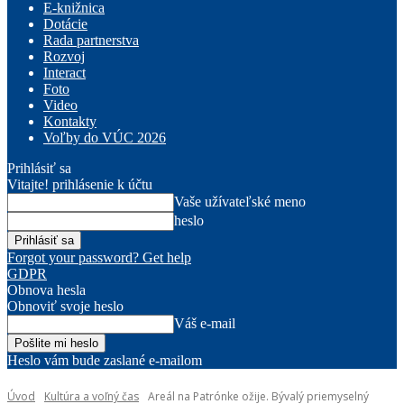
E-knižnica
Dotácie
Rada partnerstva
Rozvoj
Interact
Foto
Video
Kontakty
Voľby do VÚC 2026
Prihlásiť sa
Vitajte! prihlásenie k účtu
Vaše užívateľské meno
heslo
Forgot your password? Get help
GDPR
Obnova hesla
Obnoviť svoje heslo
Váš e-mail
Heslo vám bude zaslané e-mailom
Úvod
Kultúra a voľný čas
Areál na Patrónke ožije. Bývalý priemyselný