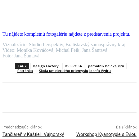
Tu nájdete kompletnú fotogalériu nájdete z predstavenia projektu.
Vizualizácie: Studio Perspektiv, Bratislavský samosprávny kraj
Video: Monika Kováčová, Michal Feik, Jana Šantavá
Foto: Jana Šantavá
TAGY
Design Factory
DSS ROSA
pamätník holokaustu
Patrónka
Škola umeleckého priemyslu Josefa Vydru
Facebook
X
Linkedin
Tumblr
Predchádzajúci článok
Ďalší článok
Tančiareň v Kaštieli: Vajnorský
Workshop Kyanotypie s Evlou