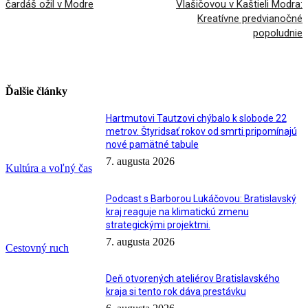
čardáš ožil v Modre
Vlašičovou v Kaštieli Modra:
Kreatívne predvianočné
popoludnie
Ďalšie články
Hartmutovi Tautzovi chýbalo k slobode 22
metrov. Štyridsať rokov od smrti pripomínajú
nové pamätné tabule
7. augusta 2026
Kultúra a voľný čas
Podcast s Barborou Lukáčovou: Bratislavský
kraj reaguje na klimatickú zmenu
strategickými projektmi.
7. augusta 2026
Cestovný ruch
Deň otvorených ateliérov Bratislavského
kraja si tento rok dáva prestávku