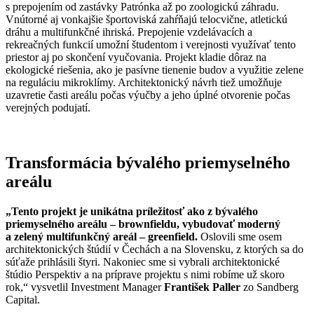
s prepojením od zastávky Patrónka až po zoologickú záhradu.
Vnútorné aj vonkajšie športoviská zahŕňajú telocvične, atletickú
dráhu a multifunkčné ihriská. Prepojenie vzdelávacích a
rekreačných funkcií umožní študentom i verejnosti využívať tento
priestor aj po skončení vyučovania. Projekt kladie dôraz na
ekologické riešenia, ako je pasívne tienenie budov a využitie zelene
na reguláciu mikroklímy. Architektonický návrh tiež umožňuje
uzavretie časti areálu počas výučby a jeho úplné otvorenie počas
verejných podujatí.
Transformácia bývalého priemyselného
areálu
„Tento projekt je unikátna príležitosť ako z bývalého
priemyselného areálu – brownfieldu, vybudovať moderný
a zelený multifunkčný areál – greenfield.
Oslovili sme osem
architektonických štúdií v Čechách a na Slovensku, z ktorých sa do
súťaže prihlásili štyri. Nakoniec sme si vybrali architektonické
štúdio Perspektiv a na príprave projektu s nimi robíme už skoro
rok,“ vysvetlil Investment Manager
František Paller
zo Sandberg
Capital.