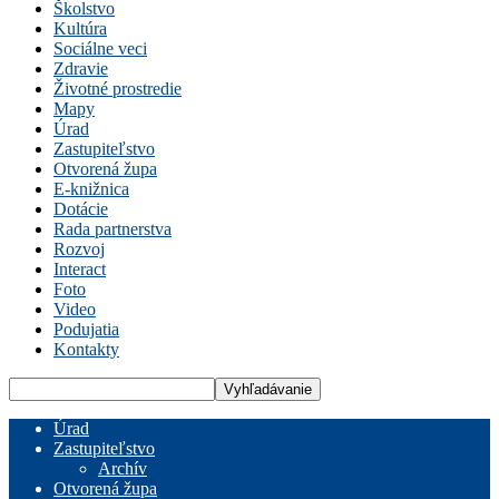
Školstvo
Kultúra
Sociálne veci
Zdravie
Životné prostredie
Mapy
Úrad
Zastupiteľstvo
Otvorená župa
E-knižnica
Dotácie
Rada partnerstva
Rozvoj
Interact
Foto
Video
Podujatia
Kontakty
Úrad
Zastupiteľstvo
Archív
Otvorená župa