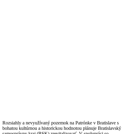
Rozsiahly a nevyužívaný pozemok na Patrónke v Bratislave s
bohatou kultúrnou a historickou hodnotou plánuje Bratislavský
samosprávny kraj (BSK) zrevitalizovať. V spolupráci so