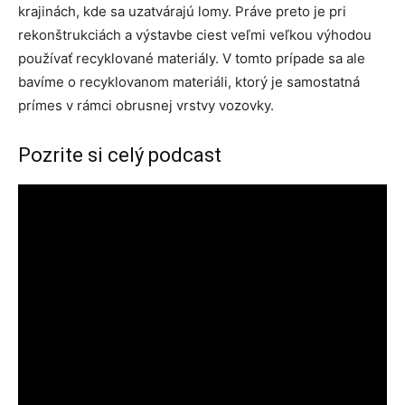
krajinách, kde sa uzatvárajú lomy. Práve preto je pri
rekonštrukciách a výstavbe ciest veľmi veľkou výhodou
používať recyklované materiály. V tomto prípade sa ale
bavíme o recyklovanom materiáli, ktorý je samostatná
prímes v rámci obrusnej vrstvy vozovky.
Pozrite si celý podcast