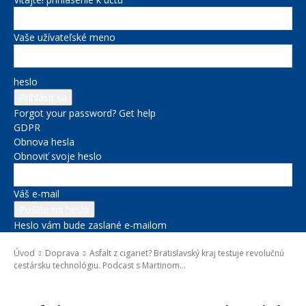
Vaše užívateľské meno
heslo
Forgot your password? Get help
GDPR
Obnova hesla
Obnoviť svoje heslo
Váš e-mail
Heslo vám bude zaslané e-mailom
Úvod
Doprava
Asfalt z cigariet? Bratislavský kraj testuje revolučnú
cestársku technológiu. Podcast s Martinom...
Doprava
Správy na titulke