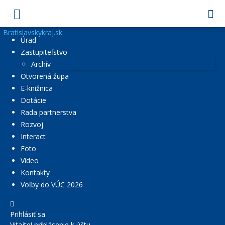
Bratislavskykraj.sk
Úrad
Zastupiteľstvo
Archív
Otvorená župa
E-knižnica
Dotácie
Rada partnerstva
Rozvoj
Interact
Foto
Video
Kontakty
Voľby do VÚC 2026
Prihlásiť sa
Vitajte! prihlásenie k účtu