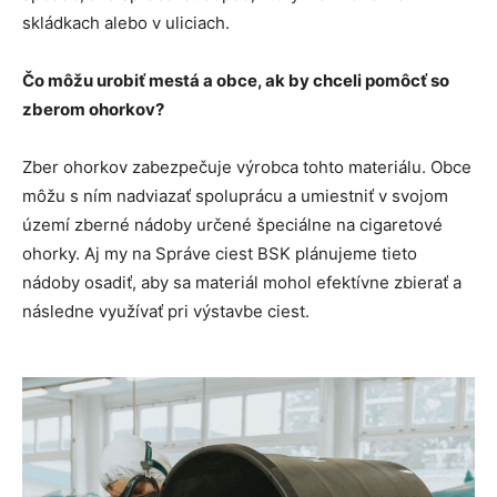
skládkach alebo v uliciach.
Čo môžu urobiť mestá a obce, ak by chceli pomôcť so
zberom ohorkov?
Zber ohorkov zabezpečuje výrobca tohto materiálu. Obce
môžu s ním nadviazať spoluprácu a umiestniť v svojom
území zberné nádoby určené špeciálne na cigaretové
ohorky. Aj my na Správe ciest BSK plánujeme tieto
nádoby osadiť, aby sa materiál mohol efektívne zbierať a
následne využívať pri výstavbe ciest.