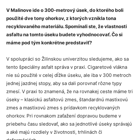
V Malinove ide o 300-metrový úsek, do ktorého boli
použité dve tony ohorkov, z ktorých vznikla tona
recyklovaného materiálu. Spomínali ste, že vlastnosti
asfaltu na tomto úseku budete vyhodnocovať. Čo si
máme pod tým konkrétne predstaviť?
V spolupráci so Žilinskou univerzitou sledujeme, ako sa
tento špeciálny asfalt správa v praxi. Cigaretové vlákna
nie sú použité v celej dĺžke úseku, ale iba v 300 metroch
jednej jazdnej stopy, aby sa dali porovnať rôzne typy
zmesí. V praxi to znamená, že na rovnakej ceste máme tri
úseky – klasickú asfaltovú zmes, štandardnú mastixovú
zmes a mastixovú zmes s prídavkom recyklovaných
ohorkov. Pri rovnakom zaťažení dopravou budeme v
priebehu času sledovať, ako sa jednotlivé úseky správajú
a aké majú rozdiely v životnosti, trhlinách či