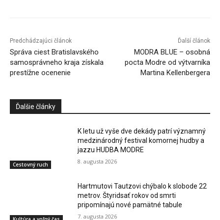
Predchádzajúci článok
Ďalší článok
Správa ciest Bratislavského
MODRA BLUE – osobná
samosprávneho kraja získala
pocta Modre od výtvarníka
prestížne ocenenie
Martina Kellenbergera
Ďalšie články
K letu už vyše dve dekády patrí významný
medzinárodný festival komornej hudby a
jazzu HUDBA MODRE
8. augusta 2026
Cestovný ruch
Hartmutovi Tautzovi chýbalo k slobode 22
metrov. Štyridsať rokov od smrti
pripomínajú nové pamätné tabule
7. augusta 2026
Kultúra a voľný čas