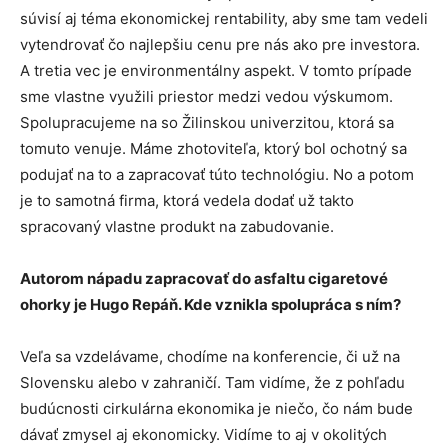
súvisí aj téma ekonomickej rentability, aby sme tam vedeli
vytendrovať čo najlepšiu cenu pre nás ako pre investora.
A tretia vec je environmentálny aspekt. V tomto prípade
sme vlastne využili priestor medzi vedou výskumom.
Spolupracujeme na so Žilinskou univerzitou, ktorá sa
tomuto venuje. Máme zhotoviteľa, ktorý bol ochotný sa
podujať na to a zapracovať túto technológiu. No a potom
je to samotná firma, ktorá vedela dodať už takto
spracovaný vlastne produkt na zabudovanie.
Autorom nápadu zapracovať do asfaltu cigaretové
ohorky je Hugo Repáň. Kde vznikla spolupráca s ním?
Veľa sa vzdelávame, chodíme na konferencie, či už na
Slovensku alebo v zahraničí. Tam vidíme, že z pohľadu
budúcnosti cirkulárna ekonomika je niečo, čo nám bude
dávať zmysel aj ekonomicky. Vidíme to aj v okolitých