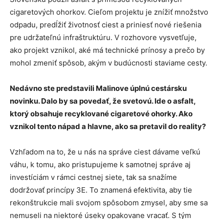
cigaretových ohorkov. Cieľom projektu je znížiť množstvo
odpadu, predĺžiť životnosť ciest a priniesť nové riešenia
pre udržateľnú infraštruktúru. V rozhovore vysvetľuje,
ako projekt vznikol, aké má technické prínosy a prečo by
mohol zmeniť spôsob, akým v budúcnosti staviame cesty.
Nedávno ste predstavili Malinove úplnú cestársku
novinku. Dalo by sa povedať, že svetovú. Ide o asfalt,
ktorý obsahuje recyklované cigaretové ohorky. Ako
vznikol tento nápad a hlavne, ako sa pretavil do reality?
Vzhľadom na to, že u nás na správe ciest dávame veľkú
váhu, k tomu, ako pristupujeme k samotnej správe aj
investíciám v rámci cestnej siete, tak sa snažíme
dodržovať princípy 3E. To znamená efektivita, aby tie
rekonštrukcie mali svojom spôsobom zmysel, aby sme sa
nemuseli na niektoré úseky opakovane vracať. S tým