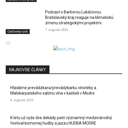
Podcast s Barborou Lukáčovou:
Bratislavský kraj reaguje na klimatickú
zmenu strategickými projektmi.
7. augusta 2026
Cestovný ruch
NAJNOVŠIE ČLÁNKY
Hľadáme prevádzkara/prevádzkarku vínotéky a
Malokarpatského salónu vína v kaštieli v Modre
8. augusta 2026
K letu už vyše dve dekády patrí významný medzinárodný
festival komornej hudby a jazzu HUDBA MODRE