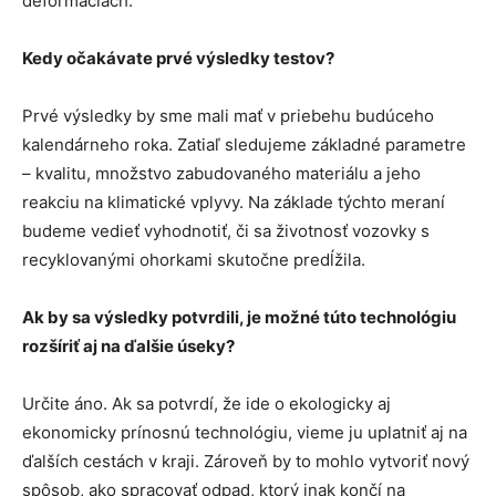
deformáciách.
Kedy očakávate prvé výsledky testov?
Prvé výsledky by sme mali mať v priebehu budúceho
kalendárneho roka. Zatiaľ sledujeme základné parametre
– kvalitu, množstvo zabudovaného materiálu a jeho
reakciu na klimatické vplyvy. Na základe týchto meraní
budeme vedieť vyhodnotiť, či sa životnosť vozovky s
recyklovanými ohorkami skutočne predĺžila.
Ak by sa výsledky potvrdili, je možné túto technológiu
rozšíriť aj na ďalšie úseky?
Určite áno. Ak sa potvrdí, že ide o ekologicky aj
ekonomicky prínosnú technológiu, vieme ju uplatniť aj na
ďalších cestách v kraji. Zároveň by to mohlo vytvoriť nový
spôsob, ako spracovať odpad, ktorý inak končí na