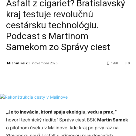
Asfalt z cigariet? Bratislavský
kraj testuje revolučnú
cestársku technológiu.
Podcast s Martinom
Samekom zo Správy ciest
Michal Feik
3. novembra 2025
1280
0
Facebook
X
Linkedin
Tumblr
„Je to inovácia, ktorá spája ekológiu, vedu a prax,“
hovorí technický riaditeľ Správy ciest BSK
Martin Samek
o pilotnom úseku v Malinove, kde kraj po prvý raz na
Slovensku použil asfalt s prímesou recyklovaných