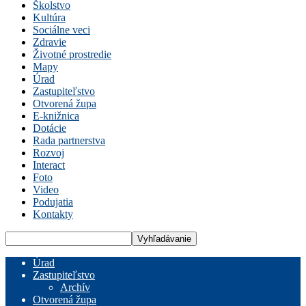
Školstvo
Kultúra
Sociálne veci
Zdravie
Životné prostredie
Mapy
Úrad
Zastupiteľstvo
Otvorená župa
E-knižnica
Dotácie
Rada partnerstva
Rozvoj
Interact
Foto
Video
Podujatia
Kontakty
Úrad
Zastupiteľstvo
Archív
Otvorená župa