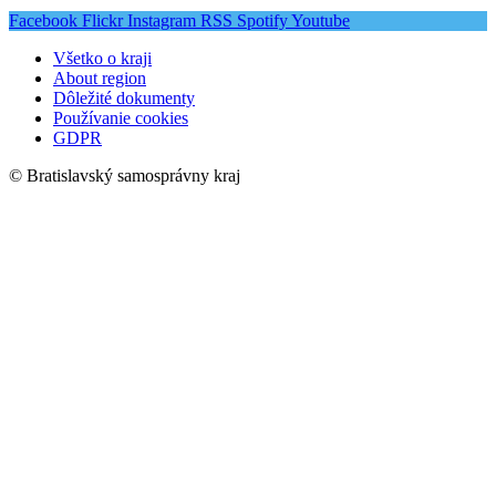
Facebook
Flickr
Instagram
RSS
Spotify
Youtube
Všetko o kraji
About region
Dôležité dokumenty
Používanie cookies
GDPR
© Bratislavský samosprávny kraj