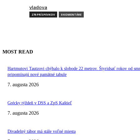
vladova
276 PRÍSPEVKOV
0 KOMENTÁRE
MOST READ
Hartmutovi Tautzovi chýbalo k slobode 22 metrov. Štyridsať rokov od smr
pripomínajú nové pamätné tabule
7. augusta 2026
Grécky týždeň v DSS a ZpS Kaštieľ
7. augusta 2026
Divadelný tábor má stále voľné miesta