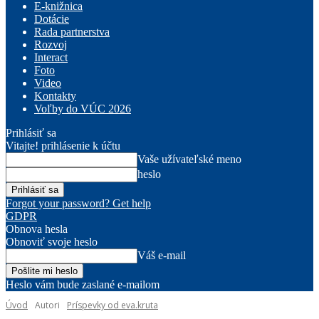
E-knižnica
Dotácie
Rada partnerstva
Rozvoj
Interact
Foto
Video
Kontakty
Voľby do VÚC 2026
Prihlásiť sa
Vitajte! prihlásenie k účtu
Vaše užívateľské meno
heslo
Forgot your password? Get help
GDPR
Obnova hesla
Obnoviť svoje heslo
Váš e-mail
Heslo vám bude zaslané e-mailom
Úvod
Autori
Príspevky od eva.kruta