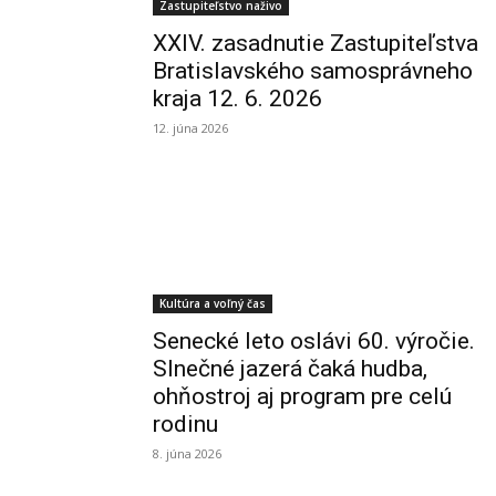
Zastupiteľstvo naživo
XXIV. zasadnutie Zastupiteľstva
Bratislavského samosprávneho
kraja 12. 6. 2026
12. júna 2026
Kultúra a voľný čas
Senecké leto oslávi 60. výročie.
Slnečné jazerá čaká hudba,
ohňostroj aj program pre celú
rodinu
8. júna 2026