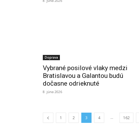
8. júna 2026
Doprava
Vybrané posilové vlaky medzi
Bratislavou a Galantou budú
dočasne odrieknuté
8. júna 2026
...
1
2
3
4
162