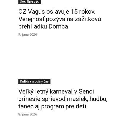
Sociálne veci
OZ Vagus oslavuje 15 rokov.
Verejnosť pozýva na zážitkovú
prehliadku Domca
9. júna 2026
Kultúra a voľný čas
Veľký letný karneval v Senci
prinesie sprievod masiek, hudbu,
tanec aj program pre deti
8. júna 2026