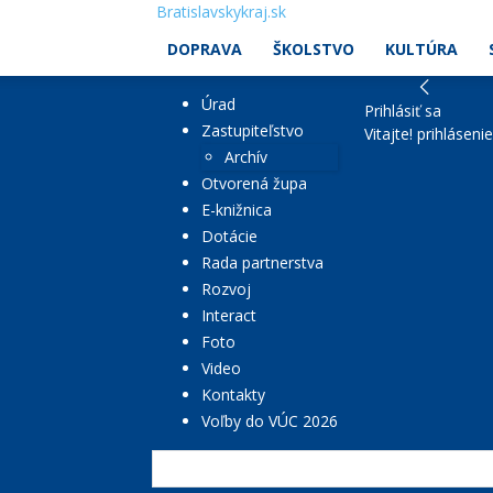
Bratislavskykraj.sk
DOPRAVA
ŠKOLSTVO
KULTÚRA
Úrad
Prihlásiť sa
Zastupiteľstvo
Vitajte! prihláseni
Archív
Otvorená župa
E-knižnica
Dotácie
Rada partnerstva
Rozvoj
Interact
Foto
Video
Kontakty
Voľby do VÚC 2026