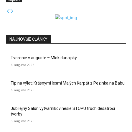
NAJNOVŠIE ČLÁNKY
Tvorenie v auguste – Mlok dunajský
6. augusta 2026
Tip na výlet: Krásnymi lesmi Malých Karpát z Pezinka na Babu
6. augusta 2026
Jubilejný Salón výtvarníkov nesie STOPU troch desaťročí
tvorby
5. augusta 2026