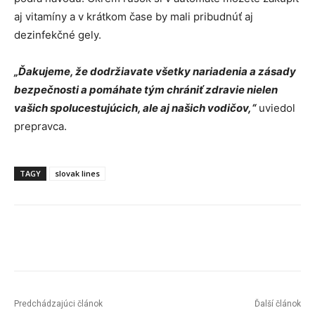
aj vitamíny a v krátkom čase by mali pribudnúť aj
dezinfekčné gely.
„Ďakujeme, že dodržiavate všetky nariadenia a zásady
bezpečnosti a pomáhate tým chrániť zdravie nielen
vašich spolucestujúcich, ale aj našich vodičov,“
uviedol
prepravca.
TAGY
slovak lines
Facebook
X
Linkedin
Tumblr
Predchádzajúci článok
Ďalší článok