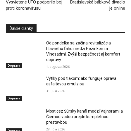
Vysvietené UFO podporilo boj
Bratislavské bábkové divadlo
proti koronavírusu
je online
Ďalšie články
Od pondelka sa začína revitalizácia
hlavného ťahu medzi Pezinkom a
Vinosadmi. Zvýši bezpečnosť aj komfort
dopravy
Doprava
1. augusta 2026
Výtlky pod tlakom: ako funguje oprava
asfaltovou emulziou
31. júla 2026
Doprava
Most cez Šúrsky kanál medzi Vajnorami a
Čiernou vodou prejde kompletnou
prestavbou
28. júla 2026
Doprava