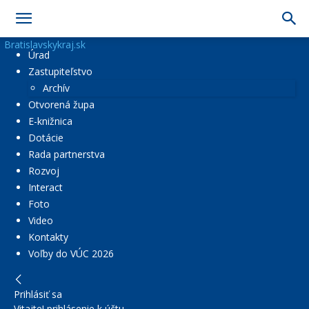
Bratislavskykraj.sk
Úrad
Zastupiteľstvo
Archív
Otvorená župa
E-knižnica
Dotácie
Rada partnerstva
Rozvoj
Interact
Foto
Video
Kontakty
Voľby do VÚC 2026
Prihlásiť sa
Vitajte! prihlásenie k účtu