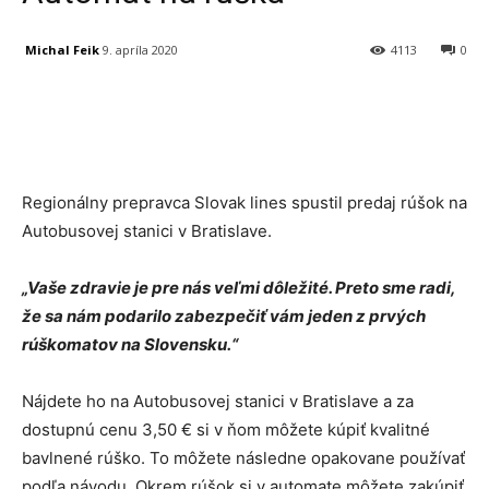
Michal Feik
9. apríla 2020
4113
0
Facebook
X
Linkedin
Tumblr
Regionálny prepravca Slovak lines spustil predaj rúšok na
Autobusovej stanici v Bratislave.
„Vaše zdravie je pre nás veľmi dôležité. Preto sme radi,
že sa nám podarilo zabezpečiť vám jeden z prvých
rúškomatov na Slovensku.“
Nájdete ho na Autobusovej stanici v Bratislave a za
dostupnú cenu 3,50 € si v ňom môžete kúpiť kvalitné
bavlnené rúško. To môžete následne opakovane používať
podľa návodu. Okrem rúšok si v automate môžete zakúpiť