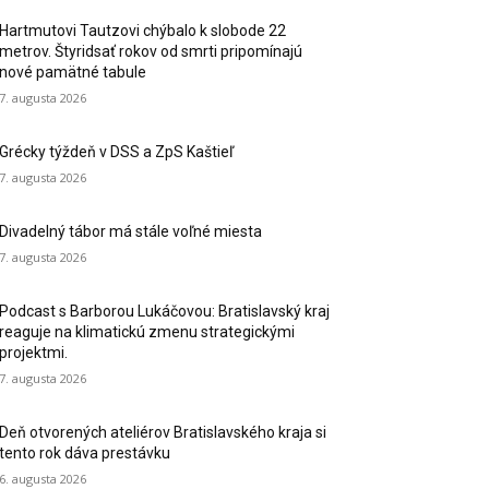
Hartmutovi Tautzovi chýbalo k slobode 22
metrov. Štyridsať rokov od smrti pripomínajú
nové pamätné tabule
7. augusta 2026
Grécky týždeň v DSS a ZpS Kaštieľ
7. augusta 2026
Divadelný tábor má stále voľné miesta
7. augusta 2026
Podcast s Barborou Lukáčovou: Bratislavský kraj
reaguje na klimatickú zmenu strategickými
projektmi.
7. augusta 2026
Deň otvorených ateliérov Bratislavského kraja si
tento rok dáva prestávku
6. augusta 2026