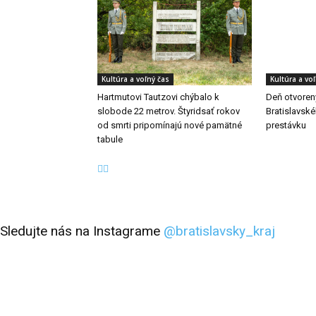
Kultúra a voľný čas
Kultúra a vo
Hartmutovi Tautzovi chýbalo k
Deň otvorený
slobode 22 metrov. Štyridsať rokov
Bratislavské
od smrti pripomínajú nové pamätné
prestávku
tabule
Sledujte nás na Instagrame
@bratislavsky_kraj