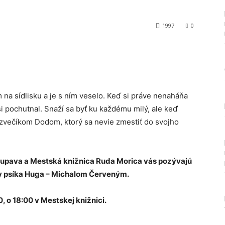
1997
0
Tumblr
na sídlisku a je s ním veselo. Keď si práve nenaháňa
i pochutnal. Snaží sa byť ku každému milý, ale keď
jazvečíkom Dodom, ktorý sa nevie zmestiť do svojho
tupava a Mestská knižnica Ruda Morica vás pozývajú
dy psíka Huga – Michalom Červeným.
0, o 18:00 v Mestskej knižnici.