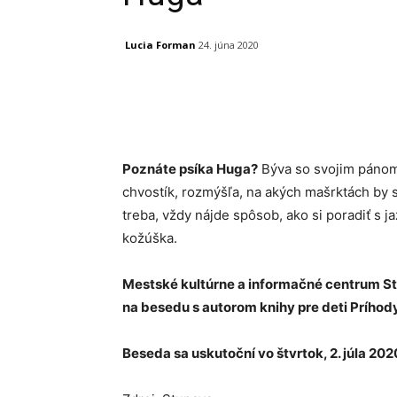
Lucia Forman
24. júna 2020
Facebook
X
Linkedin
Poznáte psíka Huga?
Býva so svojim pánom 
chvostík, rozmýšľa, na akých mašrktách by s
treba, vždy nájde spôsob, ako si poradiť s 
kožúška.
Mestské kultúrne a informačné centrum S
na besedu s autorom knihy pre deti Prího
Beseda sa uskutoční vo štvrtok, 2. júla 202