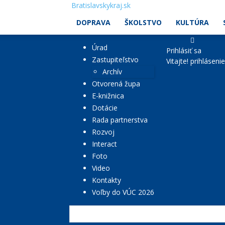
Bratislavskykraj.sk
DOPRAVA
ŠKOLSTVO
KULTÚRA
Úrad
Prihlásiť sa
Zastupiteľstvo
Vitajte! prihláseni
Archív
Otvorená župa
E-knižnica
Dotácie
Rada partnerstva
Rozvoj
Interact
Foto
Video
Kontakty
Voľby do VÚC 2026