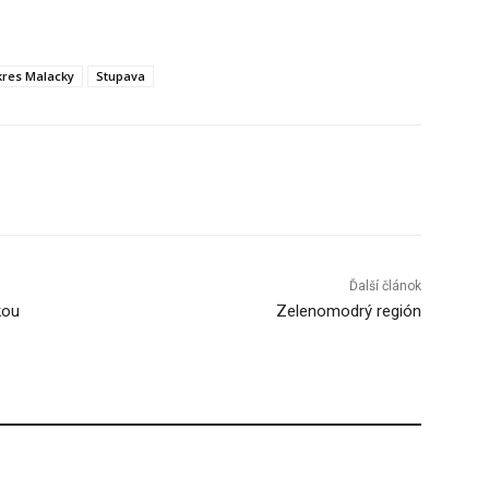
kres Malacky
Stupava
Tumblr
Ďalší článok
kou
Zelenomodrý región