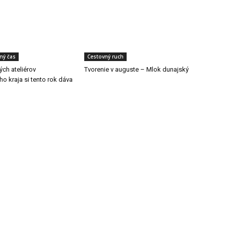
ľný čas
Cestovný ruch
ch ateliérov
Tvorenie v auguste – Mlok dunajský
ho kraja si tento rok dáva