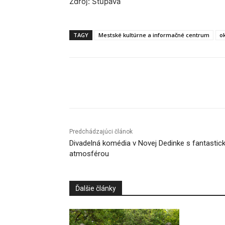
Zdroj: Stupava
TAGY
Mestské kultúrne a informačné centrum
o
Facebook
X
Linkedin
Predchádzajúci článok
Divadelná komédia v Novej Dedinke s fantastic
atmosférou
Ďalšie články