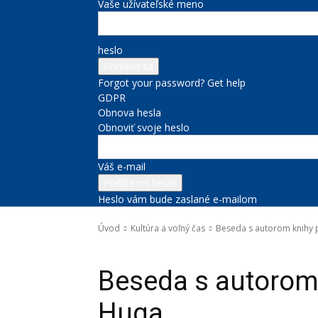
Vaše užívateľské meno
heslo
Forgot your password? Get help
GDPR
Obnova hesla
Obnoviť svoje heslo
Váš e-mail
Heslo vám bude zaslané e-mailom
Úvod
Kultúra a voľný čas
Beseda s autorom knihy 
Kultúra a voľný čas
Beseda s autorom 
Huga