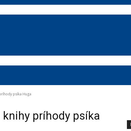
príhody psíka Huga
knihy príhody psíka