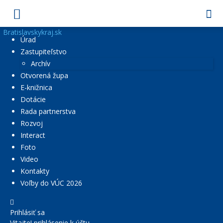
Bratislavskykraj.sk
Úrad
Zastupiteľstvo
Archív
Otvorená župa
E-knižnica
Dotácie
Rada partnerstva
Rozvoj
Interact
Foto
Video
Kontakty
Voľby do VÚC 2026
Prihlásiť sa
Vitajte! prihlásenie k účtu