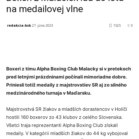
na medailovej vlne
redakcia-bsk
27. júna 2023
1525
0
Facebook
X
Linkedin
Tumblr
Boxeri z tímu Alpha Boxing Club Malacky si v pretekoch
pred letnými prázdninami počínali mimoriadne dobre.
Priniesli totiž medaily z majstrovstiev SR aj zo silného
medzinárodného turnaja v Maďarsku.
Majstrovstvá SR žiakov a mladších dorastencov v Holíči
hostili 160 boxerov zo 43 klubov z celého Slovenska.
Všetci traja reprezentanti Alpha Boxing Club získali
medaily. V kategórii mladších žiakov do 44 kg vybojoval