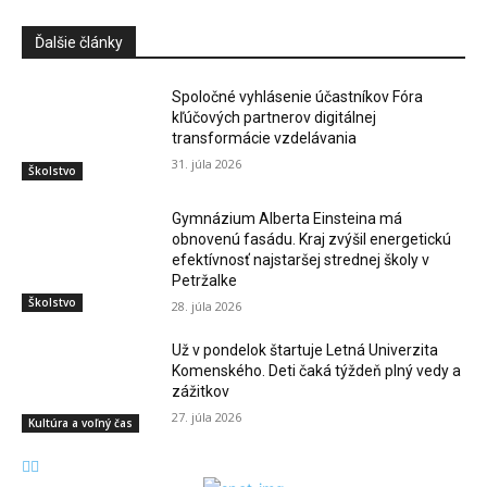
Ďalšie články
Spoločné vyhlásenie účastníkov Fóra
kľúčových partnerov digitálnej
transformácie vzdelávania
31. júla 2026
Školstvo
Gymnázium Alberta Einsteina má
obnovenú fasádu. Kraj zvýšil energetickú
efektívnosť najstaršej strednej školy v
Petržalke
Školstvo
28. júla 2026
Už v pondelok štartuje Letná Univerzita
Komenského. Deti čaká týždeň plný vedy a
zážitkov
27. júla 2026
Kultúra a voľný čas