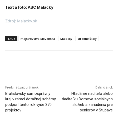
Text a foto: ABC Malacky
Zdroj: Malacky.sk
TAGY
majstrovstvá Slovenska
Malacky
stredné školy
Facebook
X
Linkedin
Tumblr
Predchádzajúci článok
Ďalší článok
Bratislavský samosprávny
Hľadáme riaditeľa alebo
kraj v rámci dotačnej schémy
riaditeľku Domova sociálnych
podporí tento rok vyše 370
služieb a zariadenia pre
projektov
seniorov v Stupave