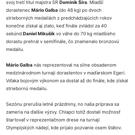
svoj tretí titul majstra SR
Dominik Šíra
. Mladší
dorastenec
Mário Galba
(do 48 kg) po dvoch
strieborných medailách z predchádzajúcich rokov
konečne získal aj zlato, keď finále zvládol za 40
sekúnd.
Daniel Mikušík
vo váhe do 70 kg mladšieho
dorastu prehral v semifinále, čo znamenalo bronzovú
medailu.
Mário Galba
nás reprezentoval na silne obsadenom
medzinárodnom turnaji dorastentov v maďarskom Egeri.
Vďaka bojovým výkonom sa dostal až do finále, kde získal
striebornú medailu.
Sezónu prerušia letné prázdniny, no naša príprava sa
zameria na ďalšie výzvy. Chlapci totiž dostali možnosť
štartovať v reprezentačnom drese na turnaji
Olympijských nádejí, kde prijalo pozvanie osem štátov.