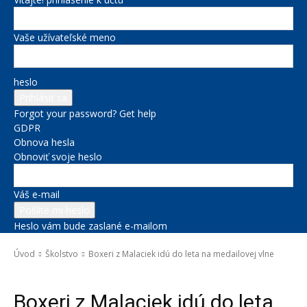
Vaše užívateľské meno
heslo
Forgot your password? Get help
GDPR
Obnova hesla
Obnoviť svoje heslo
Váš e-mail
Heslo vám bude zaslané e-mailom
Úvod
Školstvo
Boxeri z Malaciek idú do leta na medailovej vlne
Školstvo
Boxeri z Malaciek idú do leta