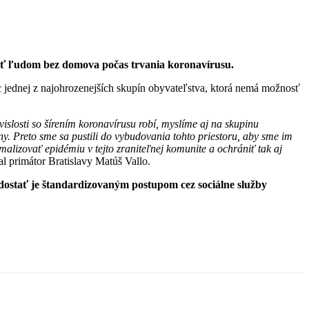
iť ľudom bez domova počas trvania koronavírusu.
 jednej z najohrozenejších skupín obyvateľstva, ktorá nemá možnosť
vislosti so šírením koronavírusu robí, myslíme aj na skupinu
y. Preto sme sa pustili do vybudovania tohto priestoru, aby sme im
alizovať epidémiu v tejto zraniteľnej komunite a ochrániť tak aj
al primátor Bratislavy Matúš Vallo.
dostať je štandardizovaným postupom cez sociálne služby