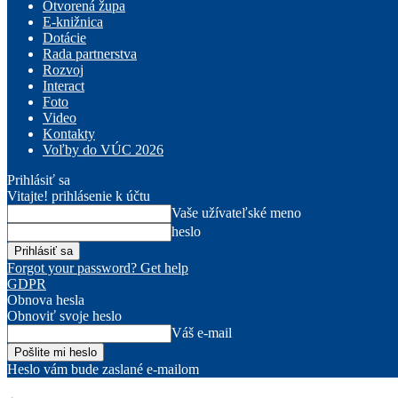
Otvorená župa
E-knižnica
Dotácie
Rada partnerstva
Rozvoj
Interact
Foto
Video
Kontakty
Voľby do VÚC 2026
Prihlásiť sa
Vitajte! prihlásenie k účtu
Vaše užívateľské meno
heslo
Forgot your password? Get help
GDPR
Obnova hesla
Obnoviť svoje heslo
Váš e-mail
Heslo vám bude zaslané e-mailom