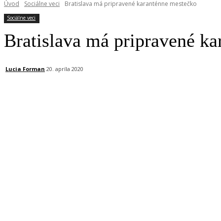
Úvod
Sociálne veci
Bratislava má pripravené karanténne mestečko
Sociálne veci
Bratislava má pripravené k
Lucia Forman
20. apríla 2020
Facebook
X
Linkedin
Tumblr