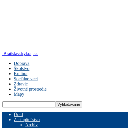
Bratislavskykraj.sk
Doprava
Školstvo
Kultúra
Sociálne veci
Zdravie
Životné prostredie
Mapy
Úrad
Zastupiteľstvo
Archív