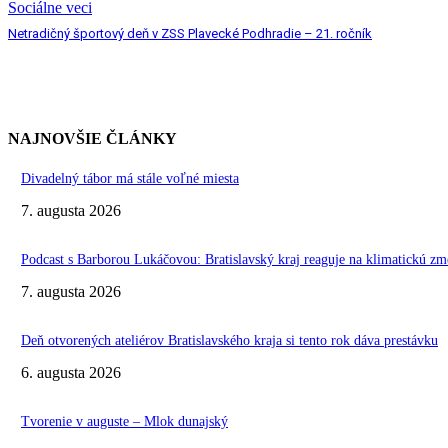
Sociálne veci
Netradičný športový deň v ZSS Plavecké Podhradie – 21. ročník
NAJNOVŠIE ČLÁNKY
Divadelný tábor má stále voľné miesta
7. augusta 2026
Podcast s Barborou Lukáčovou: Bratislavský kraj reaguje na klimatickú zm
7. augusta 2026
Deň otvorených ateliérov Bratislavského kraja si tento rok dáva prestávku
6. augusta 2026
Tvorenie v auguste – Mlok dunajský