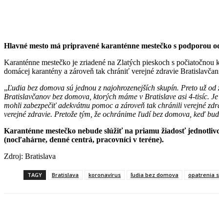
Hlavné mesto má pripravené karanténne mestečko s podporou od
Karanténne mestečko je zriadené na Zlatých pieskoch s počiatočnou 
domácej karantény a zároveň tak chrániť verejné zdravie Bratislavčan
„
Ľudia bez domova sú jednou z najohrozenejších skupín. Preto už od za
Bratislavčanov bez domova, ktorých máme v Bratislave asi 4-tisíc. Je
mohli zabezpečiť adekvátnu pomoc a zároveň tak chránili verejné zdra
verejné zdravie. Pretože tým, že ochránime ľudí bez domova, keď bu
Karanténne mestečko nebude slúžiť na priamu žiadosť jednotlivc
(nocľahárne, denné centrá, pracovníci v teréne).
Zdroj: Bratislava
TAGY
Bratislava
koronavírus
ľudia bez domova
opatrenia s
Facebook
X
Linkedin
Tumblr