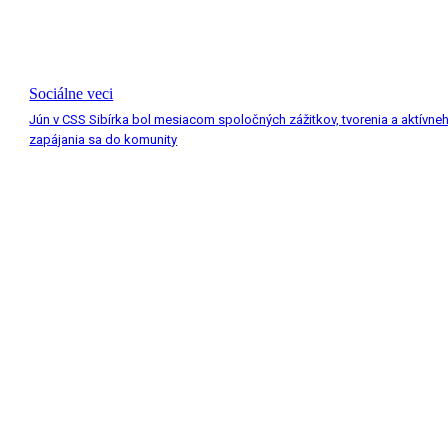
Sociálne veci
Jún v CSS Sibírka bol mesiacom spoločných zážitkov, tvorenia a aktívne
zapájania sa do komunity