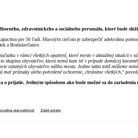
borného, zdravotníckeho a sociálneho personálu, ktoré bude slúž
kapacitou pre 50 ľudí. Hlavným cieľom je zabezpečiť adekvátnu pomoc
iek a Bratislavčanov.
čiatku v rámci všetkých opatrení, ktoré mesto v aktuálnej situácii v sú
 to skupina obyvateľov, ktorá nemá kam ísť v prípade domácej karantén
vie ostatných obyvateľov nášho mesta. Jedine takto totiž môžeme minim
dú mať príznaky alebo potvrdené ochorenie, chránime všetkých
,“ poved
a o prijatie. Jediným spôsobom ako bude možné sa do zariadenia 
ociálna starostlivosť
Zlaté piesky