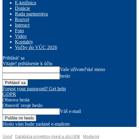
E-knižnica
Dotácie
Rada partnerstva
Rozvoj
Interact
Foto
Video
Kontakty
Voľby do VÚC 2026
Prihlásiť sa
Vitajte! prihlásenie k účtu
Vaše užívateľské meno
heslo
Forgot your password? Get help
GDPR
Obnova hesla
Obnoviť svoje heslo
Váš e-mail
Heslo vám bude zaslané e-mailom
Úvod
Databáza projektov miest a obcí BSK
Moderné