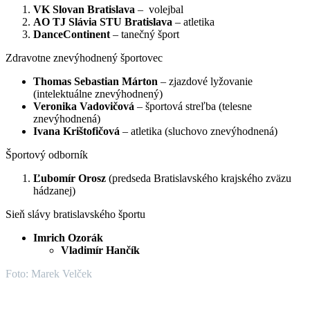
VK Slovan Bratislava
– volejbal
AO TJ Slávia STU Bratislava
– atletika
DanceContinent
– tanečný šport
Zdravotne znevýhodnený športovec
Thomas Sebastian Márton
– zjazdové lyžovanie
(intelektuálne znevýhodnený)
Veronika Vadovičová
– športová streľba (telesne
znevýhodnená)
Ivana Krištofičová
– atletika (sluchovo znevýhodnená)
Športový odborník
Ľubomír Orosz
(predseda Bratislavského krajského zväzu
hádzanej)
Sieň slávy bratislavského športu
Imrich Ozorák
Vladimír Hančík
Foto: Marek Velček