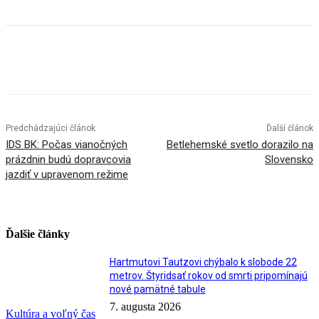
Facebook
X
Linkedin
Tumblr
Predchádzajúci článok
Ďalší článok
IDS BK: Počas vianočných
Betlehemské svetlo dorazilo na
prázdnin budú dopravcovia
Slovensko
jazdiť v upravenom režime
Ďalšie články
Hartmutovi Tautzovi chýbalo k slobode 22
metrov. Štyridsať rokov od smrti pripomínajú
nové pamätné tabule
7. augusta 2026
Kultúra a voľný čas