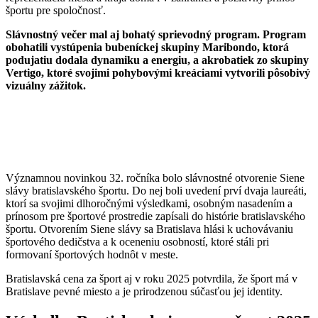
športu pre spoločnosť.
Slávnostný večer mal aj bohatý sprievodný program. Program
obohatili vystúpenia bubeníckej skupiny Maribondo, ktorá
podujatiu dodala dynamiku a energiu, a akrobatiek zo skupiny
Vertigo, ktoré svojimi pohybovými kreáciami vytvorili pôsobivý
vizuálny zážitok.
Významnou novinkou 32. ročníka bolo slávnostné otvorenie Siene
slávy bratislavského športu. Do nej boli uvedení prví dvaja laureáti,
ktorí sa svojimi dlhoročnými výsledkami, osobným nasadením a
prínosom pre športové prostredie zapísali do histórie bratislavského
športu. Otvorením Siene slávy sa Bratislava hlási k uchovávaniu
športového dedičstva a k oceneniu osobností, ktoré stáli pri
formovaní športových hodnôt v meste.
Bratislavská cena za šport aj v roku 2025 potvrdila, že šport má v
Bratislave pevné miesto a je prirodzenou súčasťou jej identity.