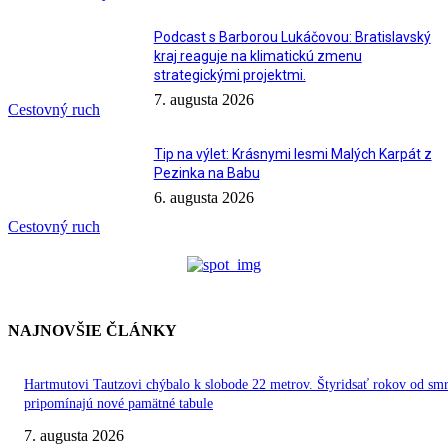
Podcast s Barborou Lukáčovou: Bratislavský
kraj reaguje na klimatickú zmenu
strategickými projektmi.
7. augusta 2026
Cestovný ruch
Tip na výlet: Krásnymi lesmi Malých Karpát z
Pezinka na Babu
6. augusta 2026
Cestovný ruch
NAJNOVŠIE ČLÁNKY
Hartmutovi Tautzovi chýbalo k slobode 22 metrov. Štyridsať rokov od smr
pripomínajú nové pamätné tabule
7. augusta 2026