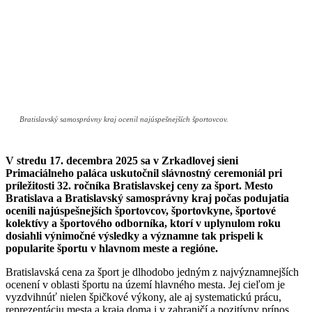
Bratislavský samosprávny kraj ocenil najúspešnejších športovcov.
V stredu 17. decembra 2025 sa v Zrkadlovej sieni
Primaciálneho paláca uskutočnil slávnostný ceremoniál pri
príležitosti 32. ročníka Bratislavskej ceny za šport. Mesto
Bratislava a Bratislavský samosprávny kraj počas podujatia
ocenili najúspešnejších športovcov, športovkyne, športové
kolektívy a športového odborníka, ktorí v uplynulom roku
dosiahli výnimočné výsledky a významne tak prispeli k
popularite športu v hlavnom meste a regióne.
Bratislavská cena za šport je dlhodobo jedným z najvýznamnejších
ocenení v oblasti športu na území hlavného mesta. Jej cieľom je
vyzdvihnúť nielen špičkové výkony, ale aj systematickú prácu,
reprezentáciu mesta a kraja doma i v zahraničí a pozitívny prínos