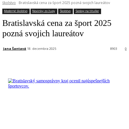
školstvo
Bratislavská cena za šport 2025 pozná svojich laureátov
Moderné školstvo
Novinky zo župy
Školstvo
Správy na titulke
Bratislavská cena za šport 2025
pozná svojich laureátov
Jana Šantavá
18. decembra 2025
8903
0
Facebook
X
Linkedin
Tumblr