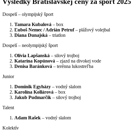
Výsledky Bratislavskej ceny za šport 2025
Dospelí – olympijský šport
Tamara Kubalová
– box
Ľuboš Nemec / Adrián Petruf
– plážový volejbal
Diana Dunajská
– triatlon
Dospelí – neolympijský šport
Olívia Lapšanská
– silový trojboj
Katarína Kopúnová
– zjazd na divokej vode
Denisa Baránková
– terénna lukostreľba
Junior
Dominik Egyházy
– vodný slalom
Karolína Kollárová
– box
Jakub Pudmarčík
– silový trojboj
Talent
Adam Rašek
– vodný slalom
Kolektív