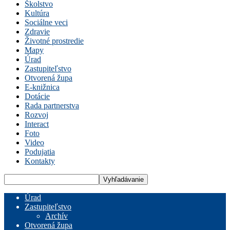
Školstvo
Kultúra
Sociálne veci
Zdravie
Životné prostredie
Mapy
Úrad
Zastupiteľstvo
Otvorená župa
E-knižnica
Dotácie
Rada partnerstva
Rozvoj
Interact
Foto
Video
Podujatia
Kontakty
Úrad
Zastupiteľstvo
Archív
Otvorená župa