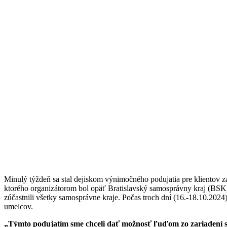
Minulý týždeň sa stal dejiskom výnimočného podujatia pre klientov za
ktorého organizátorom bol opäť Bratislavský samosprávny kraj (BSK).
zúčastnili všetky samosprávne kraje. Počas troch dní (16.-18.10.2024
umelcov.
„Týmto podujatím sme chceli dať možnosť ľuďom zo zariadení so