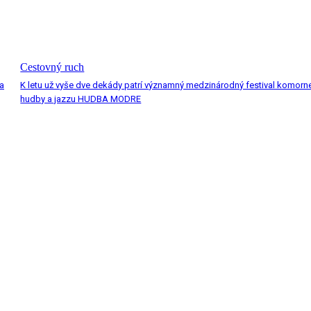
Cestovný ruch
a
K letu už vyše dve dekády patrí významný medzinárodný festival komorn
hudby a jazzu HUDBA MODRE