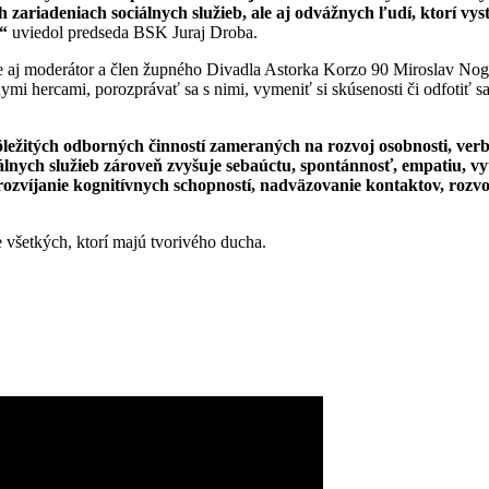
ch zariadeniach sociálnych služieb, ale aj odvážnych ľudí, ktorí vys
,“
uviedol predseda BSK Juraj Droba.
e aj moderátor a člen župného Divadla Astorka Korzo 90 Miroslav Noga, 
lnymi hercami, porozprávať sa s nimi, vymeniť si skúsenosti či odfotiť 
dôležitých odborných činností zameraných na rozvoj osobnosti, ve
iálnych služieb zároveň zvyšuje sebaúctu, spontánnosť, empatiu, v
ozvíjanie kognitívnych schopností, nadväzovanie kontaktov, rozvo
e všetkých, ktorí majú tvorivého ducha.