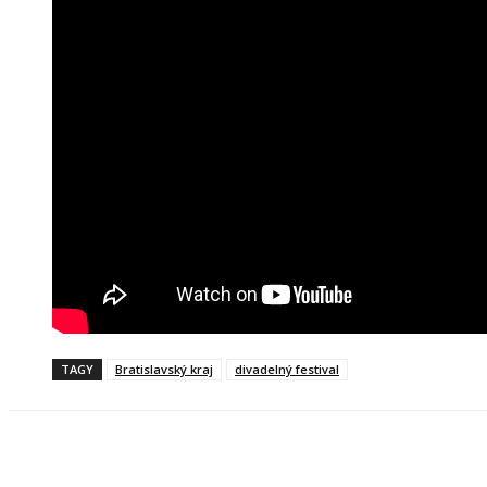
TAGY
Bratislavský kraj
divadelný festival
Facebook
X
Linkedin
Tumblr