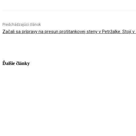
Predchádzajúci článok
Začali sa prípravy na presun protitankovej steny v Petržalke. Stojí v 
Ďalšie články