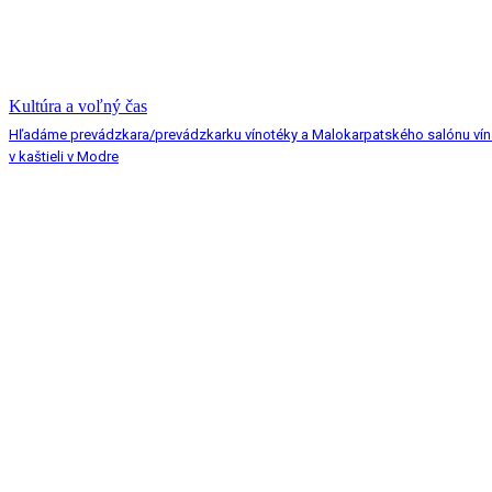
Kultúra a voľný čas
Hľadáme prevádzkara/prevádzkarku vínotéky a Malokarpatského salónu vín
v kaštieli v Modre