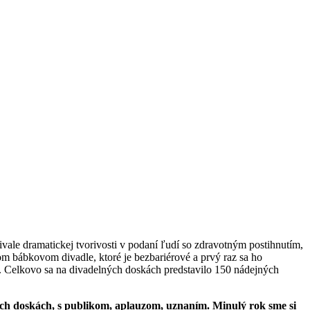
ivale dramatickej tvorivosti v podaní ľudí so zdravotným postihnutím,
m bábkovom divadle, ktoré je bezbariérové a prvý raz sa ho
mi. Celkovo sa na divadelných doskách predstavilo 150 nádejných
ých doskách, s publikom, aplauzom, uznaním. Minulý rok sme si