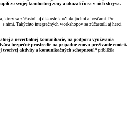
túpili zo svojej komfortnej zóny a ukázali čo sa v nich skrýva.
ktorý sa zúčastnil aj diskusie k účinkujúcimi a hosťami. Pre
sa s nimi. Takýchto integračných workshopov sa zúčastnili aj herci
rbálnej a neverbálnej komunikácie, na podporu využívania
ytvára bezpečné prostredie na prípadné znovu prežívanie emócií.
j tvorivej aktivity a komunikačných schopností,“
priblížila