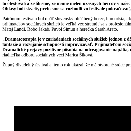
to otestovali a zistili sme, že máme nielen úžasných hercov v naši
Ohlasy boli skvelé, preto sme sa rozhodli vo festivale pokračovať
Patrónom festivalu bol opäť slovenský obľúbený herec, humorista, al
prijímateľov sociálnych služieb je veľká vec stretnúť sa s profesioná
Matej Landl, Robo Jakab, Pavol Šimun a herečka Sarah Arato.
„Dramatoterapia je v zariadeniach sociálnych služieb jednou z 
fantázie a rozvíjanie schopnosti improvizovať. Prijímateľom soc
Dramatické prejavy pozitívne pôsobia na odreagovanie napätia, r
riaditeľka odboru sociálnych vecí Marica Šiková.
Župný divadelný festival aj tento rok ukázal, že má otvorené srdce pr