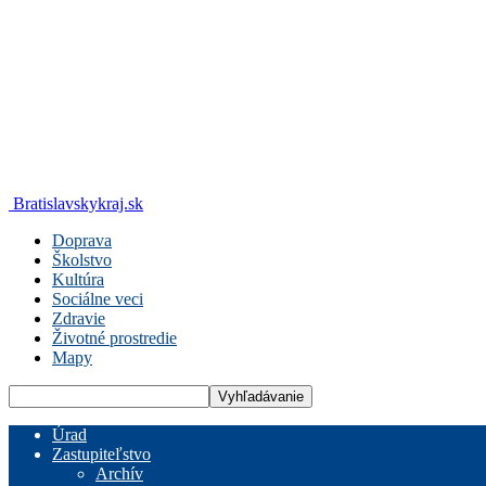
Bratislavskykraj.sk
Doprava
Školstvo
Kultúra
Sociálne veci
Zdravie
Životné prostredie
Mapy
Úrad
Zastupiteľstvo
Archív