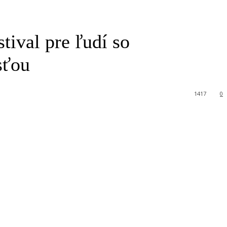
tival pre ľudí so
sťou
1417
0