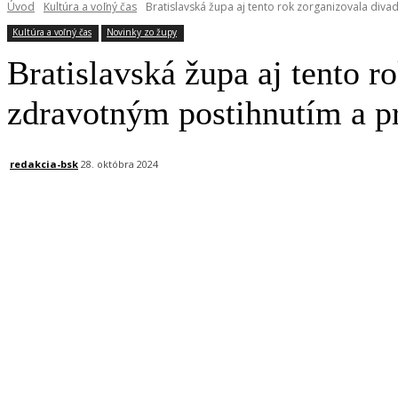
Úvod
Kultúra a voľný čas
Bratislavská župa aj tento rok zorganizovala divade
Kultúra a voľný čas
Novinky zo župy
Bratislavská župa aj tento r
zdravotným postihnutím a p
redakcia-bsk
28. októbra 2024
Facebook
X
Linkedin
Tumblr