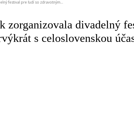
lný festival pre ľudí so zdravotným...
ok zorganizovala divadelný fes
rvýkrát s celoslovenskou úča