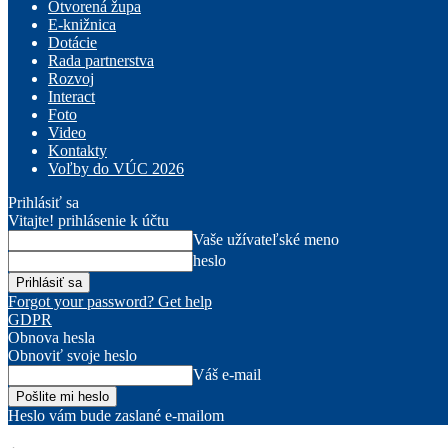
Otvorená župa
E-knižnica
Dotácie
Rada partnerstva
Rozvoj
Interact
Foto
Video
Kontakty
Voľby do VÚC 2026
Prihlásiť sa
Vitajte! prihlásenie k účtu
Vaše užívateľské meno
heslo
Forgot your password? Get help
GDPR
Obnova hesla
Obnoviť svoje heslo
Váš e-mail
Heslo vám bude zaslané e-mailom