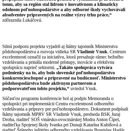
tomu, aby sa región stal lídrom v inovatívnom a klimaticky
odolnom poľnohospodárstve a aby odborné školy vychovávali
absolventov pripravených na reálne výzvy trhu práce,“
zdôraznila Lukáčová.
Silnú podporu projektu vyjadril aj štátny tajomník Ministerstva
pôdohospodárstva a rozvoja vidieka SR
Vladimír Vnuk
. Centrum
excelentnosti označil za iniciatívu, ktorá presahuje rámec bežného
vzdelávania a prináša moderné prístupy, inovácie a efektívnu
spoluprácu naprieč sektormi.
„Takáto spolupráca vytvára
podmienky na to, aby bolo slovenské poľnohospodárstvo
konkurencieschopné a pripravené na budúcnosť. Ministerstvo
pôdohospodárstva bude aktívnym partnerom a
podporovateľom tohto projektu,“
uviedol Vnuk.
Súčasťou programu konferencie bol aj podpis Memoranda o
spolupráci pri implementácii Centra excelentnosti odborného
vzdelávania a prípravy pre poľnohospodárstvo. Dokument podpísali
štátny tajomník MPRV SR Vladimír Vnuk, predseda BSK Juraj
Droba, riaditeľ SOŠ vinársko-ovocinárskej Modra Anton Čípel,
riaditeľka Spojenej školy Ivanka pri Dunaji Katarína Kubišová a
riaditeľ Štátneho inštitútu odborného vzdelávania Branislav Hadár.