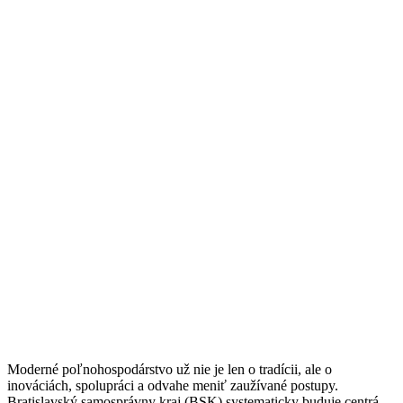
Moderné poľnohospodárstvo už nie je len o tradícii, ale o
inováciách, spolupráci a odvahe meniť zaužívané postupy.
Bratislavský samosprávny kraj (BSK) systematicky buduje centrá