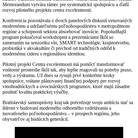
Memorandum vytvára rámec pre systematickú spoluprácu a ďalší
rozvoj pilotného projektu centra excelentnosti.
Konferencia pozostávala z dvoch panelových diskusií venovaných
modernému a udržateľnému poľnohospodárstvu v metropolitnom
regióne a schopnosti sektora absorbovať inovácie. Popoludňajší
program pokračoval workshopmi a prezentáciami škôl so
zameraním na senzoriku vín, SMART technológie, krajinotvorbu,
probiotiká v akvakultúre či prechod od tradičných odrôd k
modernému cideru s regionálnou identitou.
Pilotný projekt Centra excelentnosti má pomôcť transformovať
vnútorné prostredie škôl tak, aby lepšie reagovali na potreby praxe,
vedy a výskumu. Už dnes sa rysujú prvé konkrétne kroky
spolupráce, vrátane plánovanej finančnej podpory pre rozvoj
vinohradníckych a ovocinárskych programov, ktoré majú zásadne
posilniť kvalitu praktickej výučby.
Bratislavský samosprávny kraj tak potvrdzuje svoju ambíciu stať sa
lídrom v budovaní moderného odborného vzdelávania a
inovatívneho poľnohospodárstva – v prospech regiónu, jeho
obyvateľov aj budúcich generácií.