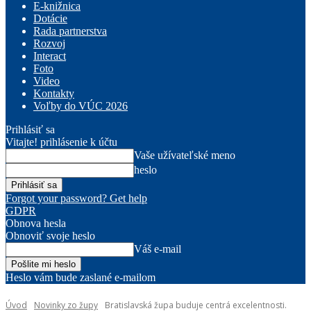
E-knižnica
Dotácie
Rada partnerstva
Rozvoj
Interact
Foto
Video
Kontakty
Voľby do VÚC 2026
Prihlásiť sa
Vitajte! prihlásenie k účtu
Vaše užívateľské meno
heslo
Forgot your password? Get help
GDPR
Obnova hesla
Obnoviť svoje heslo
Váš e-mail
Heslo vám bude zaslané e-mailom
Úvod
Novinky zo župy
Bratislavská župa buduje centrá excelentnosti.