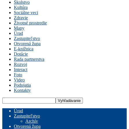
Školstvo
Kultúra
Sociálne veci
Zdravie
Životné prostredie
Mapy
Úrad
Zastupiteľstvo
Otvorená župa
E-knižnica
Dotácie
Rada partnerstva
Rozvoj
Interact
Foto
Video
Podujatia
Kontakty
Úrad
Zastupiteľstvo
Archív
Otvorená župa