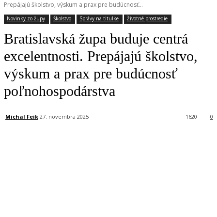
Prepájajú školstvo, výskum a prax pre budúcnosť...
Novinky zo župy
Školstvo
Správy na titulke
Životné prostredie
Bratislavská župa buduje centrá
excelentnosti. Prepájajú školstvo,
výskum a prax pre budúcnosť
poľnohospodárstva
Michal Feik
27. novembra 2025
1620
0
Facebook
X
Linkedin
Tumblr