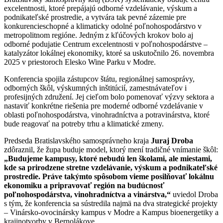
excelentnosti, ktoré prepájajú odborné vzdelávanie, výskum a
podnikateľské prostredie, a vytvára tak pevné zázemie pre
konkurencieschopné a klimaticky odolné poľnohospodárstvo v
metropolitnom regióne. Jedným z kľúčových krokov bolo aj
odborné podujatie Centrum excelentnosti v poľnohospodárstve –
katalyzátor lokálnej ekonomiky, ktoré sa uskutočnilo 26. novembra
2025 v priestoroch Elesko Wine Parku v Modre.
Konferencia spojila zástupcov štátu, regionálnej samosprávy,
odborných škôl, výskumných inštitúcií, zamestnávateľov i
profesijných združení. Jej cieľom bolo pomenovať výzvy sektora a
nastaviť konkrétne riešenia pre moderné odborné vzdelávanie v
oblasti poľnohospodárstva, vinohradníctva a potravinárstva, ktoré
bude reagovať na potreby trhu a klimatické zmeny.
Predseda Bratislavského samosprávneho kraja
Juraj Droba
zdôraznil, že župa buduje model, ktorý mení tradičné vnímanie škôl:
„Budujeme kampusy, ktoré nebudú len školami, ale miestami,
kde sa prirodzene stretne vzdelávanie, výskum a podnikateľské
prostredie. Práve takýmto spôsobom vieme posilňovať lokálnu
ekonomiku a pripravovať región na budúcnosť
poľnohospodárstva, vinohradníctva a vinárstva,“
uviedol Droba
s tým, že konferencia sa sústredila najmä na dva strategické projekty
– Vinársko-ovocinársky kampus v Modre a Kampus bioenergetiky a
krajinotvorby v Bernolákove.