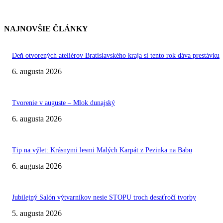
NAJNOVŠIE ČLÁNKY
Deň otvorených ateliérov Bratislavského kraja si tento rok dáva prestávku
6. augusta 2026
Tvorenie v auguste – Mlok dunajský
6. augusta 2026
Tip na výlet: Krásnymi lesmi Malých Karpát z Pezinka na Babu
6. augusta 2026
Jubilejný Salón výtvarníkov nesie STOPU troch desaťročí tvorby
5. augusta 2026