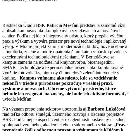
Riaditeľka Úradu BSK
Patrícia Mešťan
predstavila samotnú víziu
a obsah kampusov ako komplexných vzdelávacích a inovačných
centier. Podľa nej ide o integrovaný prístup, ktorý prepája výučbu,
prax a výskum a vytvára priestor pre nové technológie i aplikovaný
vývoj. V Modre projekt zahŕňa modernizáciu budov, nové učebne a
laboratóriá, zelené a modré opatrenia či unikátnu vinársku pivnicu s
excelentnými technologickými riešeniami. V Bernolákove sa
kampus zameria na udržateľnú krajinotvorbu, bioenergetiku,
SMART technológie a experimentálne riešenia ako kombinované
využitie fotovoltaiky, biomasy či modelové zelené intervencie v
krajine.
„Kampus vnímame ako miesto, kde sa vzdelávanie
nekončí v triede a prirodzene pokračuje v reálnej praxi,
výskume a inováciách. Chceme vytvoriť prostredie, ktoré
nebude len reagovať na zmeny, ale bude ich aktívne formovať,“
uviedla Mešťan.
Na význam prepojenia sektorov upozornila aj
Barbora Lukáčová
,
riaditeľka odboru stratégií, územného rozvoja a riadenia projektov
BSK. Podľa nej je úspech centier excelentnosti postavený na silnej
spolupráci verejného, akademického a súkromného sektora:
„Práve
prepojenie škôl s odbornou praxou a výskumom je kľúčom k