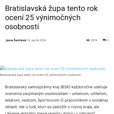
Bratislavská župa tento rok
ocení 25 výnimočných
osobností
Jana Šantavá
16. apríla 2024
2874
0
Facebook
X
Linkedin
Tumblr
Bratislavská župa tento rok ocení 25 výnimočných osobností
Bratislavský samosprávny kraj (BSK) každoročne udeľuje
ocenenia zaujímavým osobnostiam – umelcom, učiteľom,
lekárom, vedcom, športovcom či pracovníkom v sociálnej
oblasti. Ide o ľudí, ktorí sa zaslúžili o rozvoj kraja, ale
i šírenie dobrého mena regiónu doma i v zahraničí.