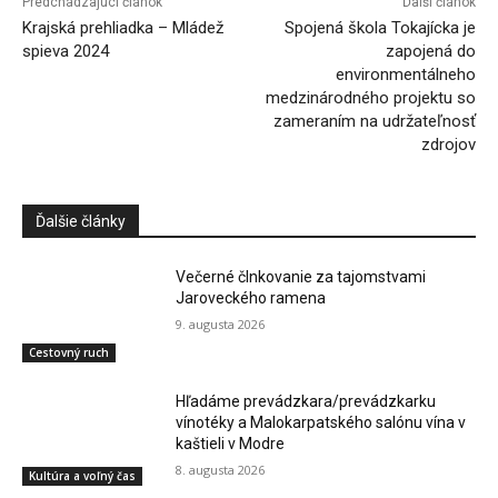
Predchádzajúci článok
Ďalší článok
Krajská prehliadka – Mládež
Spojená škola Tokajícka je
spieva 2024
zapojená do
environmentálneho
medzinárodného projektu so
zameraním na udržateľnosť
zdrojov
Ďalšie články
Večerné člnkovanie za tajomstvami
Jaroveckého ramena
9. augusta 2026
Cestovný ruch
Hľadáme prevádzkara/prevádzkarku
vínotéky a Malokarpatského salónu vína v
kaštieli v Modre
8. augusta 2026
Kultúra a voľný čas