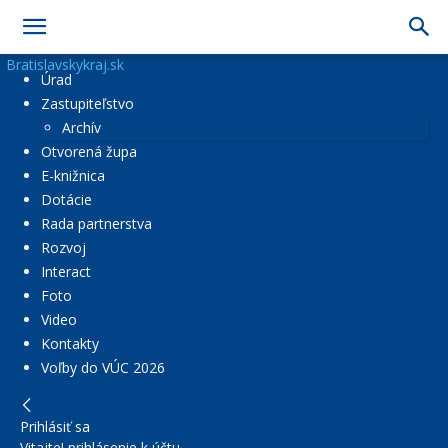
Bratislavskykraj.sk
Úrad
Zastupiteľstvo
Archív
Otvorená župa
E-knižnica
Dotácie
Rada partnerstva
Rozvoj
Interact
Foto
Video
Kontakty
Voľby do VÚC 2026
Prihlásiť sa
Vitajte! prihlásenie k účtu