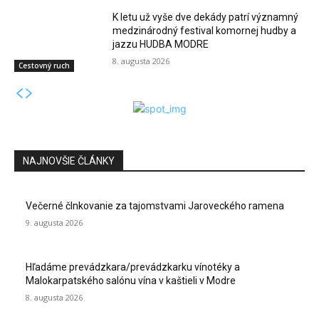
K letu už vyše dve dekády patrí významný
medzinárodný festival komornej hudby a
jazzu HUDBA MODRE
8. augusta 2026
Cestovný ruch
NAJNOVŠIE ČLÁNKY
Večerné člnkovanie za tajomstvami Jaroveckého ramena
9. augusta 2026
Hľadáme prevádzkara/prevádzkarku vínotéky a
Malokarpatského salónu vína v kaštieli v Modre
8. augusta 2026