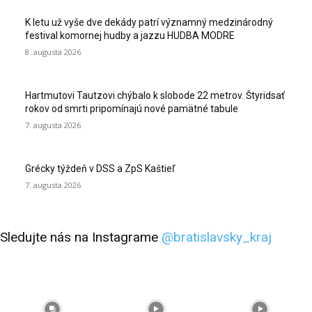
K letu už vyše dve dekády patrí významný medzinárodný
festival komornej hudby a jazzu HUDBA MODRE
8. augusta 2026
Hartmutovi Tautzovi chýbalo k slobode 22 metrov. Štyridsať
rokov od smrti pripomínajú nové pamätné tabule
7. augusta 2026
Grécky týždeň v DSS a ZpS Kaštieľ
7. augusta 2026
Sledujte nás na Instagrame
@bratislavsky_kraj