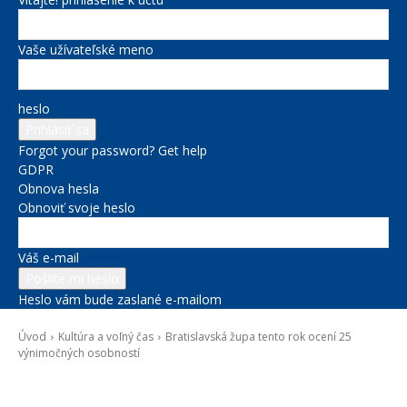
Vaše užívateľské meno
heslo
Forgot your password? Get help
GDPR
Obnova hesla
Obnoviť svoje heslo
Váš e-mail
Heslo vám bude zaslané e-mailom
Úvod
Kultúra a voľný čas
Bratislavská župa tento rok ocení 25
výnimočných osobností
Kultúra a voľný čas
Novinky zo župy
Projekty BSK
Školstvo
Sociálne veci
Správy na titulke
Zdravie
Životné prostredie