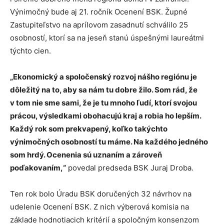
Výnimočný bude aj 21. ročník Ocenení BSK. Župné
Zastupiteľstvo na aprílovom zasadnutí schválilo 25
osobností, ktorí sa na jeseň stanú úspešnými laureátmi
týchto cien.
„Ekonomický a spoločenský rozvoj nášho regiónu je
dôležitý na to, aby sa nám tu dobre žilo. Som rád, že
v tom nie sme sami, že je tu mnoho ľudí, ktorí svojou
prácou, výsledkami obohacujú kraj a robia ho lepším.
Každý rok som prekvapený, koľko takýchto
výnimočných osobností tu máme. Na každého jedného
som hrdý. Ocenenia sú uznaním a zároveň
poďakovaním,“
povedal predseda BSK Juraj Droba.
Ten rok bolo Úradu BSK doručených 32 návrhov na
udelenie Ocenení BSK. Z nich výberová komisia na
základe hodnotiacich kritérií a spoločným konsenzom