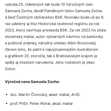
vybrala 25. Udelených tak bude 10 Výročných cien
Samuela Zocha, deväť Pamätných listov Samuela Zocha
a šesť Čestných občianstiev BSK. Rovnako bude už po 6.
raz udelený aj titul Historická osobnosť regiónu za rok
2023, ktorý navrhuje predseda BSK. Za rok 2023 ho získa
slovenský maliar, autor výtvarných návrhov na bankovky
a poštové známky, národný umelec Albín Brunovský.
Okrem toho, že patril k najvýznamnejším ilustrátorom
a grafikom 20. storočia, tak s Bratislavským krajom je
spätý aj miestom narodenia. Jeho rodiskom je obec
Zohor.
Výročná cena Samuela Zocha:
doc. Martin Činovský, akad. maliar, ArtD.
prof. PhDr. Peter Rónai, akad. maliar