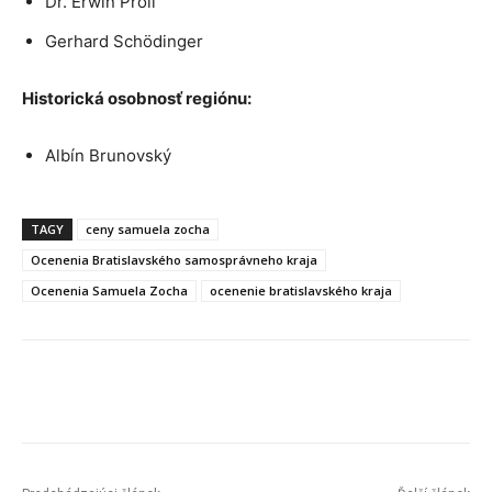
Dr. Erwin Pröll
Gerhard Schödinger
Historická osobnosť regiónu:
Albín Brunovský
TAGY
ceny samuela zocha
Ocenenia Bratislavského samosprávneho kraja
Ocenenia Samuela Zocha
ocenenie bratislavského kraja
Facebook
X
Linkedin
Tumblr