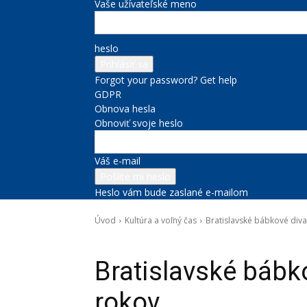
Vaše užívateľské meno
heslo
Forgot your password? Get help
GDPR
Obnova hesla
Obnoviť svoje heslo
Váš e-mail
Heslo vám bude zaslané e-mailom
Úvod
Kultúra a voľný čas
Bratislavské bábkové diva
Kultúra a voľný čas
Správy na titulke
Bratislavské bábk
rokov