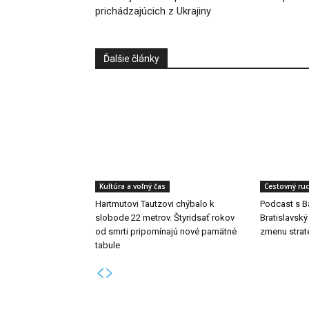
prichádzajúcich z Ukrajiny
Ďalšie články
Kultúra a voľný čas
Cestovný ru
Hartmutovi Tautzovi chýbalo k
Podcast s B
slobode 22 metrov. Štyridsať rokov
Bratislavský
od smrti pripomínajú nové pamätné
zmenu strat
tabule