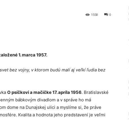
1558
0
Tumblr
aložené 1. marca 1957.
vet bez vojny, v ktorom budú malí aj veľkí ľudia bez
ávka
O psíčkovi a mačičke 17. apríla 1956
. Bratislavské
menným bábkovým divadlom a v správe ho má
kom dome na Dunajskej ulici a myslíme si, že práve
tmosfére. Kvalita a hodnota jeho predstavení je veľmi