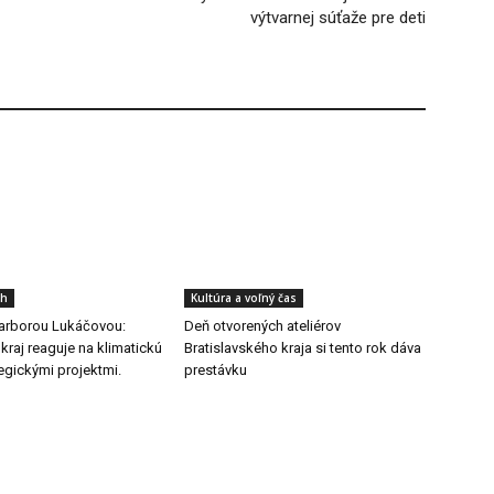
výtvarnej súťaže pre deti
ch
Kultúra a voľný čas
arborou Lukáčovou:
Deň otvorených ateliérov
 kraj reaguje na klimatickú
Bratislavského kraja si tento rok dáva
egickými projektmi.
prestávku