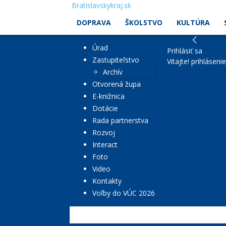
Bratislavskykraj.sk
DOPRAVA
ŠKOLSTVO
KULTÚRA
Úrad
Prihlásiť sa
Zastupiteľstvo
Vitajte! prihláseni
Archív
Otvorená župa
E-knižnica
Dotácie
Rada partnerstva
Rozvoj
Interact
Foto
Video
Kontakty
Voľby do VÚC 2026