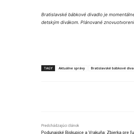
Bratislavské bábkové divadlo je momentálne
detským divákom. Plánované znovuotvorenie
TAGY
Aktuálne správy
Bratislavské bábkové diva
Facebook
X
Linkedin
Predchádzajúci článok
Podunajské Biskupice a Vrakuňa: Zbierka pre ľu