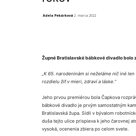
Adela Pekárková
2. marca 2022
Facebook
X
Linkedin
Župné Bratislavské bábkové divadlo bolo z
„K 65. narodeninám si neželáme nič iné len s
rozdielu žiť v mieri, zdraví a láske.“
Jeho prvou premiérou bola Čapkova rozpr
bábkové divadlo je prvým samostatným ka
Bratislavská župa. Sídli v bývalom robotníc
duša tejto ulice prispieva k jeho čarovnej a
vysoká, ocenenia zbiera po celom svete.