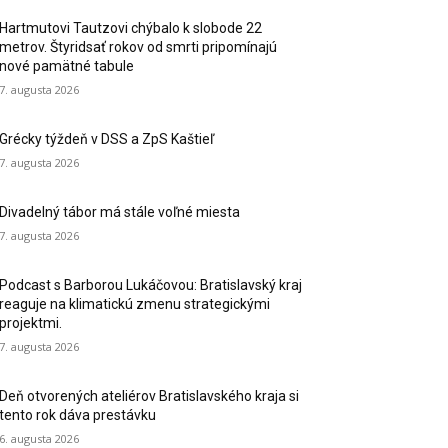
Hartmutovi Tautzovi chýbalo k slobode 22
metrov. Štyridsať rokov od smrti pripomínajú
nové pamätné tabule
7. augusta 2026
Grécky týždeň v DSS a ZpS Kaštieľ
7. augusta 2026
Divadelný tábor má stále voľné miesta
7. augusta 2026
Podcast s Barborou Lukáčovou: Bratislavský kraj
reaguje na klimatickú zmenu strategickými
projektmi.
7. augusta 2026
Deň otvorených ateliérov Bratislavského kraja si
tento rok dáva prestávku
6. augusta 2026