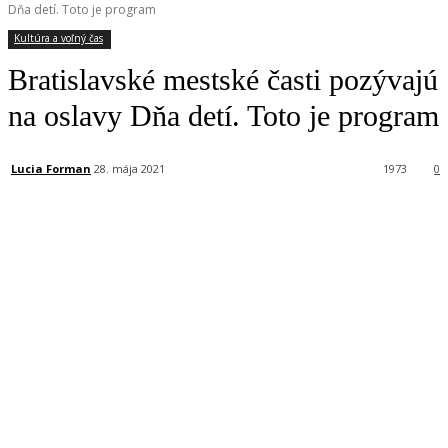
Dňa detí. Toto je program
Kultúra a voľný čas
Bratislavské mestské časti pozývajú
na oslavy Dňa detí. Toto je program
Lucia Forman
28. mája 2021
1973
0
Facebook
X
Linkedin
Tumblr