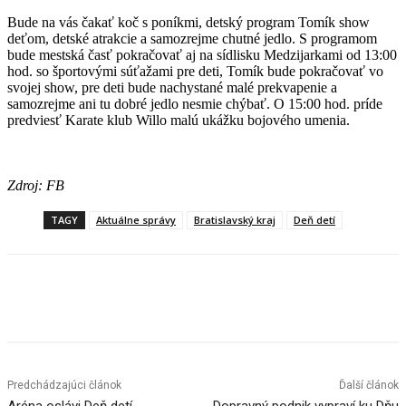
Bude na vás čakať koč s poníkmi, detský program Tomík show
deťom, detské atrakcie a samozrejme chutné jedlo. S programom
bude mestská časť pokračovať aj na sídlisku Medzijarkami od 13:00
hod. so športovými súťažami pre deti, Tomík bude pokračovať vo
svojej show, pre deti bude nachystané malé prekvapenie a
samozrejme ani tu dobré jedlo nesmie chýbať. O 15:00 hod. príde
predviesť Karate klub Willo malú ukážku bojového umenia.
Zdroj: FB
TAGY
Aktuálne správy
Bratislavský kraj
Deň detí
Facebook
X
Linkedin
Tumblr
Predchádzajúci článok
Ďalší článok