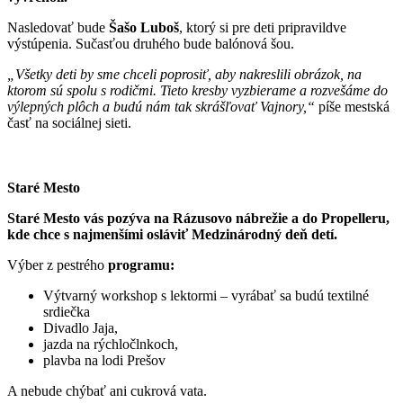
Nasledovať bude
Šašo Luboš
, ktorý si pre deti pripravildve
výstúpenia. Sučasťou druhého bude balónová šou.
„Všetky deti by sme chceli poprosiť, aby nakreslili obrázok, na
ktorom sú spolu s rodičmi. Tieto kresby vyzbierame a rozvešáme do
výlepných plôch a budú nám tak skrášľovať Vajnory,“
píše mestská
časť na sociálnej sieti.
Staré Mesto
Staré Mesto vás pozýva na Rázusovo nábrežie a do Propelleru,
kde chce s najmenšími osláviť Medzinárodný deň detí.
Výber z pestrého
programu:
Výtvarný workshop s lektormi – vyrábať sa budú textilné
srdiečka
Divadlo Jaja,
jazda na rýchločlnkoch,
plavba na lodi Prešov
A nebude chýbať ani cukrová vata.