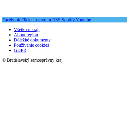
Facebook
Flickr
Instagram
RSS
Spotify
Youtube
Všetko o kraji
About region
Dôležité dokumenty
Používanie cookies
GDPR
© Bratislavský samosprávny kraj