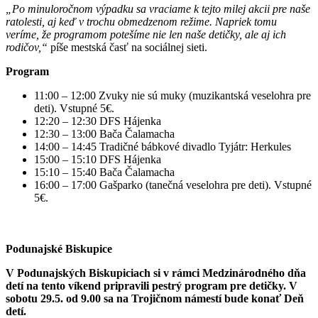
„Po minuloročnom výpadku sa vraciame k tejto milej akcii pre naše
ratolesti, aj keď v trochu obmedzenom režime. Napriek tomu
veríme, že programom potešíme nie len naše detičky, ale aj ich
rodičov,“
píše mestská časť na sociálnej sieti.
Program
11:00 – 12:00 Zvuky nie sú muky (muzikantská veselohra pre
deti). Vstupné 5€.
12:20 – 12:30 DFS Hájenka
12:30 – 13:00 Bača Čalamacha
14:00 – 14:45 Tradičné bábkové divadlo Tyjátr: Herkules
15:00 – 15:10 DFS Hájenka
15:10 – 15:40 Bača Čalamacha
16:00 – 17:00 Gašparko (tanečná veselohra pre deti). Vstupné
5€.
Podunajské Biskupice
V Podunajských Biskupiciach si v rámci Medzinárodného dňa
detí na tento víkend pripravili pestrý program pre detičky. V
sobotu 29.5. od 9.00 sa na Trojičnom námestí bude konať Deň
detí.