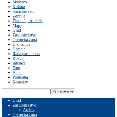
Školstvo
Kultúra
Sociálne veci
Zdravie
Životné prostredie
Mapy
Úrad
Zastupiteľstvo
Otvorená župa
E-knižnica
Dotácie
Rada partnerstva
Rozvoj
Interact
Foto
Video
Podujatia
Kontakty
Úrad
Zastupiteľstvo
Archív
Otvorená župa