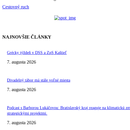
Cestovný ruch
NAJNOVŠIE ČLÁNKY
Grécky týždeň v DSS a ZpS Kaštieľ
7. augusta 2026
Divadelný tábor má stále voľné miesta
7. augusta 2026
Podcast s Barborou Lukáčovou: Bratislavský kraj reaguje na klimatickú z
strategickými projektmi.
7. augusta 2026