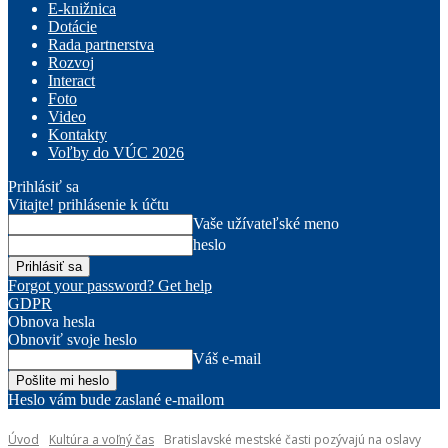
E-knižnica
Dotácie
Rada partnerstva
Rozvoj
Interact
Foto
Video
Kontakty
Voľby do VÚC 2026
Prihlásiť sa
Vitajte! prihlásenie k účtu
Vaše užívateľské meno
heslo
Forgot your password? Get help
GDPR
Obnova hesla
Obnoviť svoje heslo
Váš e-mail
Heslo vám bude zaslané e-mailom
Úvod
Kultúra a voľný čas
Bratislavské mestské časti pozývajú na oslavy