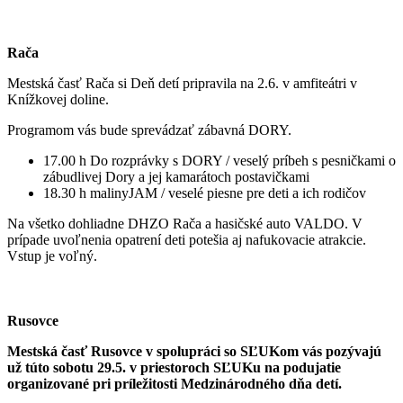
Rača
Mestská časť Rača si Deň detí pripravila na 2.6. v amfiteátri v
Knížkovej doline.
Programom vás bude sprevádzať zábavná DORY.
17.00 h Do rozprávky s DORY / veselý príbeh s pesničkami o
zábudlivej Dory a jej kamarátoch postavičkami
18.30 h malinyJAM / veselé piesne pre deti a ich rodičov
Na všetko dohliadne DHZO Rača a hasičské auto VALDO. V
prípade uvoľnenia opatrení deti potešia aj nafukovacie atrakcie.
Vstup je voľný.
Rusovce
Mestská časť Rusovce v spolupráci so SĽUKom vás pozývajú
už túto sobotu 29.5. v priestoroch SĽUKu na podujatie
organizované pri príležitosti Medzinárodného dňa detí.