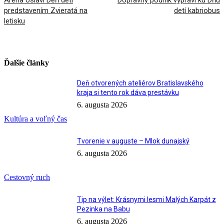
Aréna oslávi Deň detí
Dopravný podnik vypraví ku Dňu
predstavením Zvieratá na
detí kabriobus
letisku
Ďalšie články
Deň otvorených ateliérov Bratislavského
kraja si tento rok dáva prestávku
6. augusta 2026
Kultúra a voľný čas
Tvorenie v auguste – Mlok dunajský
6. augusta 2026
Cestovný ruch
Tip na výlet: Krásnymi lesmi Malých Karpát z
Pezinka na Babu
6. augusta 2026