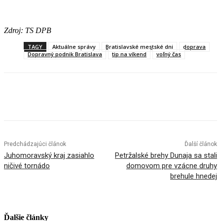
Zdroj: TS DPB
TAGY
Aktuálne správy
Bratislavské mestské dni
doprava
Dopravný podnik Bratislava
tip na víkend
voľný čas
Facebook
X
Linkedin
Tumblr
Predchádzajúci článok
Ďalší článok
Juhomoravský kraj zasiahlo
Petržalské brehy Dunaja sa stali
ničivé tornádo
domovom pre vzácne druhy
brehule hnedej
Ďalšie články