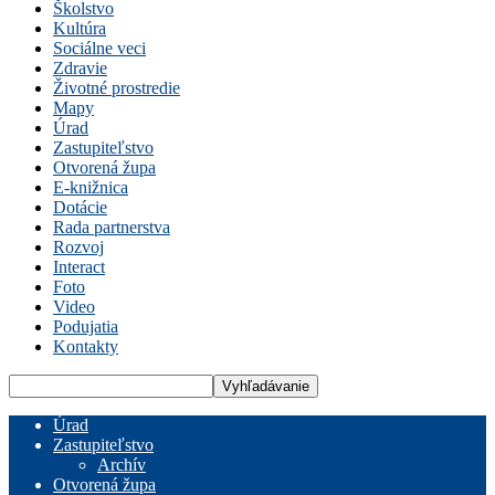
Školstvo
Kultúra
Sociálne veci
Zdravie
Životné prostredie
Mapy
Úrad
Zastupiteľstvo
Otvorená župa
E-knižnica
Dotácie
Rada partnerstva
Rozvoj
Interact
Foto
Video
Podujatia
Kontakty
Úrad
Zastupiteľstvo
Archív
Otvorená župa