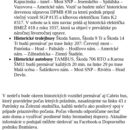
Kapucínska – tunel – Most SNP – Jesenského – Špitálska –
Vazovova – Americké nám. Voziť sa budete môcť historickou
drevenou súpravou DPMB #38 za ktorú podnik pripojí
vlečný vozeň SGP #135 a kĺbovou električkou Tatra K2
#317. V sobotu sa k nim naviac pridá aj historická električka
BMEŽ #18 z roku 1937, ktorá sa objaví v prevádzke po
náročnej štvorročnej oprave.
Historické trolejbusy
Škoda Sanos, Škoda 9 Tr a Škoda 14
Tr budú premávať po trase linky 207: Červený most –
Patrónka – Hrad – Palisády – Hodžovo nám. – Americké
nám. – Záhradnícka – Zimný Štadión.
Historické autobusy
TAMBUS, Škoda 706 RTO a Karosa
ŠM11 budú premávať každých 20 min. na linke 29 po trase
Malá scéna – Šafárikovo nám. – Most SNP – Riviéra – Hrad
Devín.
V nedeľu bude okrem historických vozidiel premávať aj Cabrio bus,
ktorý pravidelne počas letných prázdnin, nasadzujeme na linku 43 z
Patrónky na Železnú studničku, každú nedeľu ako posilový spoj v
prípade priaznivého počasia. Počas víkendu odporúčame nechať
auto doma a využívať posilnené linky hromadnej dopravy. Aktuálne
informácie o podujatí môžete sledovať na Facebook-u Dopravného
podniku Bratislava.