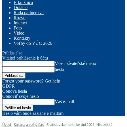
E-knižnica
Dotácie
Rada partnerstva
Rozvoj
Interact
Foto
Video
Kontakty
Voľby do VÚC 2026
Prihlásiť sa
Vitajte! prihlásenie k účtu
Vaše užívateľské meno
heslo
Forgot your password? Get help
GDPR
Obnova hesla
Obnoviť svoje heslo
Váš e-mail
Heslo vám bude zaslané e-mailom
Úvod
Kultúra a voľný čas
Bratislavské mestské dni 2021: Historické