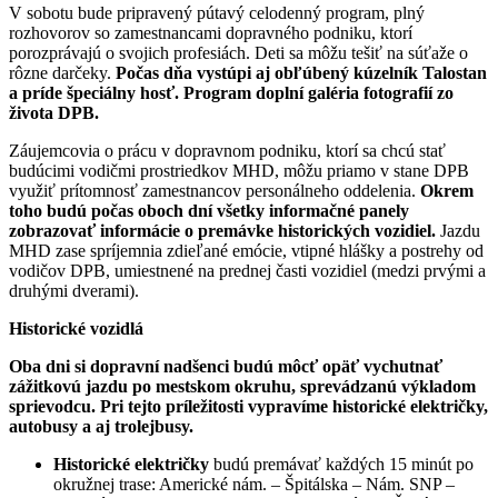
V sobotu bude pripravený pútavý celodenný program, plný
rozhovorov so zamestnancami dopravného podniku, ktorí
porozprávajú o svojich profesiách. Deti sa môžu tešiť na súťaže o
rôzne darčeky.
Počas dňa vystúpi aj obľúbený kúzelník Talostan
a príde špeciálny hosť. Program doplní galéria fotografií zo
života DPB.
Záujemcovia o prácu v dopravnom podniku, ktorí sa chcú stať
budúcimi vodičmi prostriedkov MHD, môžu priamo v stane DPB
využiť prítomnosť zamestnancov personálneho oddelenia.
Okrem
toho budú počas oboch dní všetky informačné panely
zobrazovať informácie o premávke historických vozidiel.
Jazdu
MHD zase spríjemnia zdieľané emócie, vtipné hlášky a postrehy od
vodičov DPB, umiestnené na prednej časti vozidiel (medzi prvými a
druhými dverami).
Historické vozidlá
Oba dni si dopravní nadšenci budú môcť opäť vychutnať
zážitkovú jazdu po mestskom okruhu, sprevádzanú výkladom
sprievodcu. Pri tejto príležitosti vypravíme historické električky,
autobusy a aj trolejbusy.
Historické električky
budú premávať každých 15 minút po
okružnej trase: Americké nám. – Špitálska – Nám. SNP –