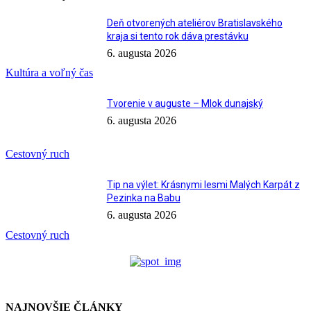
Deň otvorených ateliérov Bratislavského
kraja si tento rok dáva prestávku
6. augusta 2026
Kultúra a voľný čas
Tvorenie v auguste – Mlok dunajský
6. augusta 2026
Cestovný ruch
Tip na výlet: Krásnymi lesmi Malých Karpát z
Pezinka na Babu
6. augusta 2026
Cestovný ruch
NAJNOVŠIE ČLÁNKY