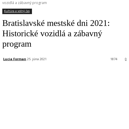
vozidlá a zábavný program
Kultúra a voľný čas
Bratislavské mestské dni 2021:
Historické vozidlá a zábavný
program
Lucia Forman
25. júna 2021
1874
0
Facebook
X
Linkedin
Tumblr