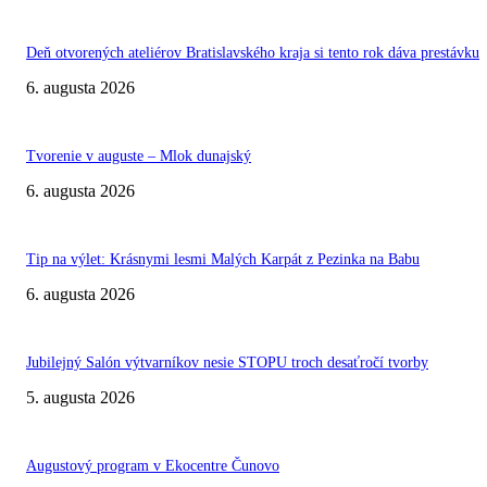
Deň otvorených ateliérov Bratislavského kraja si tento rok dáva prestávku
6. augusta 2026
Tvorenie v auguste – Mlok dunajský
6. augusta 2026
Tip na výlet: Krásnymi lesmi Malých Karpát z Pezinka na Babu
6. augusta 2026
Jubilejný Salón výtvarníkov nesie STOPU troch desaťročí tvorby
5. augusta 2026
Augustový program v Ekocentre Čunovo