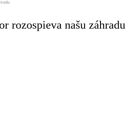
áhradu
or rozospieva našu záhradu