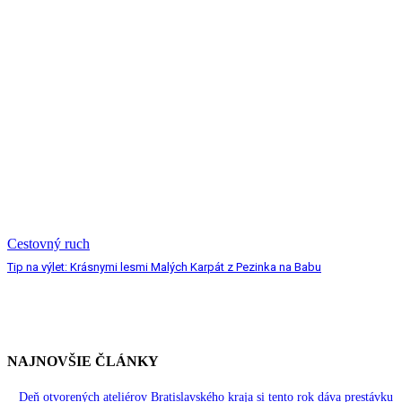
Cestovný ruch
Tip na výlet: Krásnymi lesmi Malých Karpát z Pezinka na Babu
NAJNOVŠIE ČLÁNKY
Deň otvorených ateliérov Bratislavského kraja si tento rok dáva prestávku