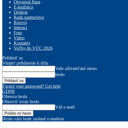
Otvorená župa
E-knižnica
Dotácie
Rada partnerstva
Rozvoj
Interact
Foto
Video
Kontakty
Voľby do VÚC 2026
Prihlásiť sa
Vitajte! prihlásenie k účtu
Vaše užívateľské meno
heslo
Forgot your password? Get help
GDPR
Obnova hesla
Obnoviť svoje heslo
Váš e-mail
Heslo vám bude zaslané e-mailom