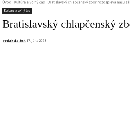
Úvod
Kultúra a voľný čas
Bratislavský chlapčenský zbor rozospieva našu z
Kultúra a voľný čas
Bratislavský chlapčenský zb
redakcia-bsk
17. júna 2025
Facebook
X
Linkedin
Tumblr