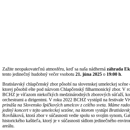
Zažite neopakovateľnú atmosféru, keď sa naša nádherná
záhrada Ek
tento jedinečný hudobný večer vsobotu
21. júna 2025
o
19:00 h
.
Bratislavský chlapčenský zbor pôsobí na slovenskej umeleckej scéne 
ktorej pôsobil ešte pod názvom Chlapčenský filharmonický zbor. V ro
BCHZ je víťazom niekoľkých medzinárodných zborových súťaží, konc
orchestrami a dirigentmi. V roku 2022 BCHZ vystúpil na festivale Viva
prináša na Slovensko špičkových umelcov z celého sveta. Máme rados
jediný koncert v tejto umeleckej sezóne, na ktorom vystúpi Bratislav
Rovňáková, ktorá zbor v súčasnosti vedie spolu so svojím synom, G
historického kaštieľa, ktorý je v súčasnosti sídlom jedinečného envi
areálu.