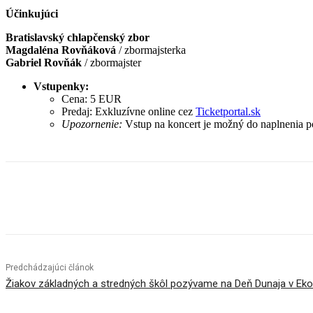
Účinkujúci
Bratislavský chlapčenský zbor
Magdaléna Rovňáková
/ zbormajsterka
Gabriel Rovňák
/ zbormajster
Vstupenky:
Cena: 5 EUR
Predaj: Exkluzívne online cez
Ticketportal.sk
Upozornenie:
Vstup na koncert je možný do naplnenia p
Facebook
X
Linkedin
Tumblr
Predchádzajúci článok
Žiakov základných a stredných škôl pozývame na Deň Dunaja v Ek