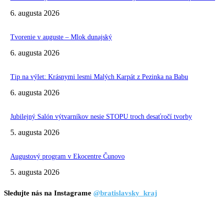
6. augusta 2026
Tvorenie v auguste – Mlok dunajský
6. augusta 2026
Tip na výlet: Krásnymi lesmi Malých Karpát z Pezinka na Babu
6. augusta 2026
Jubilejný Salón výtvarníkov nesie STOPU troch desaťročí tvorby
5. augusta 2026
Augustový program v Ekocentre Čunovo
5. augusta 2026
Sledujte nás na Instagrame
@bratislavsky_kraj