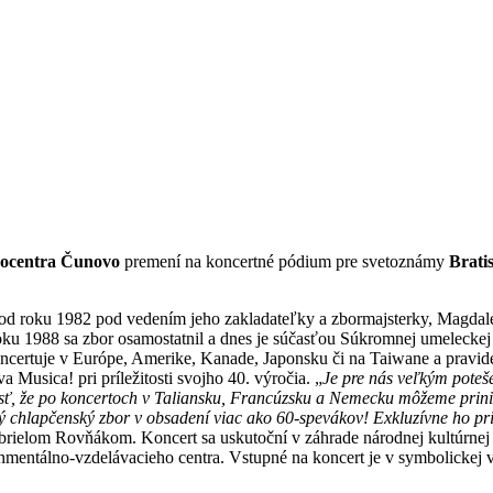
ocentra Čunovo
premení na koncertné pódium pre svetoznámy
Brati
od roku 1982 pod vedením jeho zakladateľky a zbormajsterky, Magdalén
ku 1988 sa zbor osamostatnil a dnes je súčasťou Súkromnej umeleckej 
ertuje v Európe, Amerike, Kanade, Japonsku či na Taiwane a pravide
 Musica! pri príležitosti svojho 40. výročia. „
Je pre nás veľkým poteše
ť, že po koncertoch v Taliansku, Francúzsku a Nemecku môžeme prinies
ský chlapčenský zbor v obsadení viac ako 60-spevákov! Exkluzívne ho pr
abrielom Rovňákom. Koncert sa uskutoční v záhrade národnej kultúrn
ronmentálno-vzdelávacieho centra. Vstupné na koncert je v symbolickej