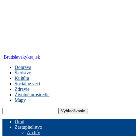
Bratislavskykraj.sk
Doprava
Školstvo
Kultúra
Sociálne veci
Zdravie
Životné prostredie
Mapy
Úrad
Zastupiteľstvo
Archív