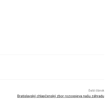
Ďalší článok
Bratislavský chlapčenský zbor rozospieva našu záhradu