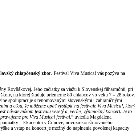
slavský chlapčenský zbor
. Festival Viva Musica! vás pozýva na
y Rovňákovej. Jeho začiatky sa viažu k Slovenskej filharmónii, pri
školy, na ktorej študuje priemerne 80 chlapcov vo veku 7 – 28 rokov.
lne spolupracuje s renomovanými slovenskými i zahraničnými
ním a cťou, že môžeme opäť vystúpiť na festivale Viva Musica!, ktorý
ť návštevníkom festivalu veselý a, verím, výnimočný koncert. Je to
ipravujeme pre Viva Musica! festival
,“ uviedla Magdaléna
ej pamiatky – Ekocentra v Čunove, novozrekonštruovaného
 výške a vstup na koncert je možný do naplnenia povolenej kapacity