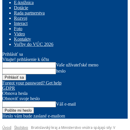
E-knižnica
Dotácie
Rada partnerstva
Rozvoj
Interact
Foto
Video
Kontakty
Voľby do VÚC 2026
Prihlásiť sa
Vitajte! prihlásenie k účtu
Vaše užívateľské meno
heslo
Forgot your password? Get help
GDPR
Obnova hesla
Obnoviť svoje heslo
Váš e-mail
Heslo vám bude zaslané e-mailom
Úvod
Školstvo
Bratislavský kraj a Ministerstvo vnútra spájajú sily: V