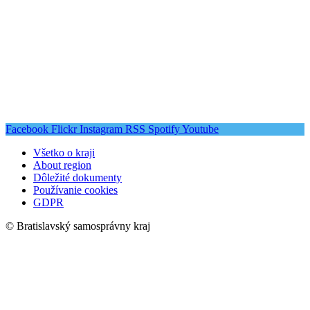
Facebook
Flickr
Instagram
RSS
Spotify
Youtube
Všetko o kraji
About region
Dôležité dokumenty
Používanie cookies
GDPR
© Bratislavský samosprávny kraj