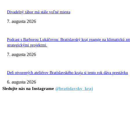
Divadelný tábor má stále voľné miesta
7. augusta 2026
Podcast s Barborou Lukáčovou: Bratislavský kraj reaguje na klimatickú z
strategickými projektmi.
7. augusta 2026
Deň otvorených ateliérov Bratislavského kraja si tento rok dáva prestávku
6. augusta 2026
Sledujte nás na Instagrame
@bratislavsky_kraj