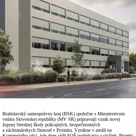
Bratislavský samosprávny kraj (BSK) spoločne s Ministerstvom
vnútra Slovenskej republiky (MV SR) pripravujú vznik novej
župnej Strednej školy policajných, bezpečnostných
a záchranárskych činností v Pezinku. Vznikne v areáli na
Komenského ulici, kde dnes sídli SOŠ podnikania a služieb. Projekt