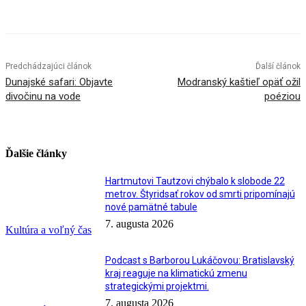
Facebook
X
Linkedin
Tumblr
Predchádzajúci článok
Ďalší článok
Dunajské safari: Objavte
Modranský kaštieľ opäť ožil
divočinu na vode
poéziou
Ďalšie články
Hartmutovi Tautzovi chýbalo k slobode 22
metrov. Štyridsať rokov od smrti pripomínajú
nové pamätné tabule
7. augusta 2026
Kultúra a voľný čas
Podcast s Barborou Lukáčovou: Bratislavský
kraj reaguje na klimatickú zmenu
strategickými projektmi.
7. augusta 2026