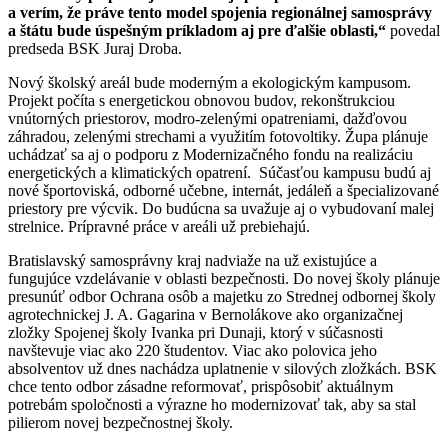
a verím, že práve tento model spojenia regionálnej samosprávy
a štátu bude úspešným príkladom aj pre ďalšie oblasti,“
povedal
predseda BSK Juraj Droba.
Nový školský areál bude moderným a ekologickým kampusom.
Projekt počíta s energetickou obnovou budov, rekonštrukciou
vnútorných priestorov, modro-zelenými opatreniami, dažďovou
záhradou, zelenými strechami a využitím fotovoltiky. Župa plánuje
uchádzať sa aj o podporu z Modernizačného fondu na realizáciu
energetických a klimatických opatrení. Súčasťou kampusu budú aj
nové športoviská, odborné učebne, internát, jedáleň a špecializované
priestory pre výcvik. Do budúcna sa uvažuje aj o vybudovaní malej
strelnice. Prípravné práce v areáli už prebiehajú.
Bratislavský samosprávny kraj nadviaže na už existujúce a
fungujúce vzdelávanie v oblasti bezpečnosti. Do novej školy plánuje
presunúť odbor Ochrana osôb a majetku zo Strednej odbornej školy
agrotechnickej J. A. Gagarina v Bernolákove ako organizačnej
zložky Spojenej školy Ivanka pri Dunaji, ktorý v súčasnosti
navštevuje viac ako 220 študentov. Viac ako polovica jeho
absolventov už dnes nachádza uplatnenie v silových zložkách. BSK
chce tento odbor zásadne reformovať, prispôsobiť aktuálnym
potrebám spoločnosti a výrazne ho modernizovať tak, aby sa stal
pilierom novej bezpečnostnej školy.