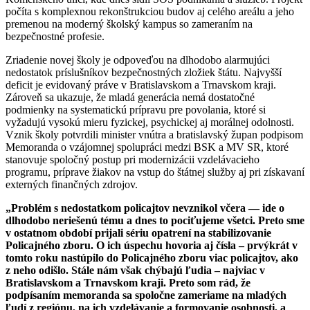
počíta s komplexnou rekonštrukciou budov aj celého areálu a jeho
premenou na moderný školský kampus so zameraním na
bezpečnostné profesie.
Zriadenie novej školy je odpoveďou na dlhodobo alarmujúci
nedostatok príslušníkov bezpečnostných zložiek štátu. Najvyšší
deficit je evidovaný práve v Bratislavskom a Trnavskom kraji.
Zároveň sa ukazuje, že mladá generácia nemá dostatočné
podmienky na systematickú prípravu pre povolania, ktoré si
vyžadujú vysokú mieru fyzickej, psychickej aj morálnej odolnosti.
Vznik školy potvrdili minister vnútra a bratislavský župan podpisom
Memoranda o vzájomnej spolupráci medzi BSK a MV SR, ktoré
stanovuje spoločný postup pri modernizácii vzdelávacieho
programu, príprave žiakov na vstup do štátnej služby aj pri získavaní
externých finančných zdrojov.
„Problém s nedostatkom policajtov nevznikol včera — ide o
dlhodobo neriešenú tému a dnes to pociťujeme všetci. Preto sme
v ostatnom období prijali sériu opatrení na stabilizovanie
Policajného zboru. O ich úspechu hovoria aj čísla – prvýkrát v
tomto roku nastúpilo do Policajného zboru viac policajtov, ako
z neho odišlo. Stále nám však chýbajú ľudia – najviac v
Bratislavskom a Trnavskom kraji. Preto som rád, že
podpísaním memoranda sa spoločne zameriame na mladých
ľudí z regiónu, na ich vzdelávanie a formovanie osobnosti, a