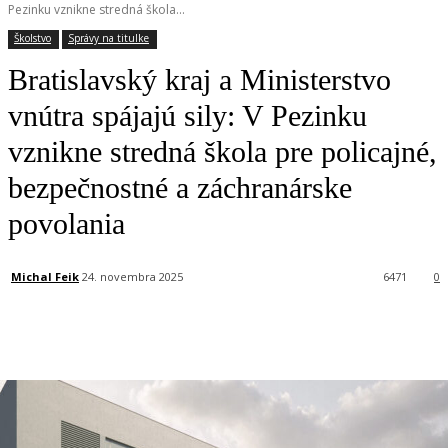
Pezinku vznikne stredná škola...
Školstvo
Správy na titulke
Bratislavský kraj a Ministerstvo
vnútra spájajú sily: V Pezinku
vznikne stredná škola pre policajné,
bezpečnostné a záchranárske
povolania
Michal Feik
24. novembra 2025
6471
0
Facebook
X
Linkedin
Tumblr