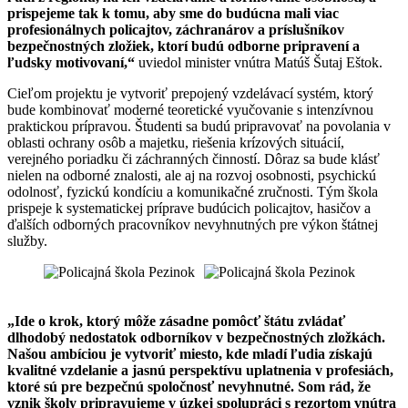
prispejeme tak k tomu, aby sme do budúcna mali viac
profesionálnych policajtov, záchranárov a príslušníkov
bezpečnostných zložiek, ktorí budú odborne pripravení a
ľudsky motivovaní,“
uviedol minister vnútra Matúš Šutaj Eštok.
Cieľom projektu je vytvoriť prepojený vzdelávací systém, ktorý
bude kombinovať moderné teoretické vyučovanie s intenzívnou
praktickou prípravou. Študenti sa budú pripravovať na povolania v
oblasti ochrany osôb a majetku, riešenia krízových situácií,
verejného poriadku či záchranných činností. Dôraz sa bude klásť
nielen na odborné znalosti, ale aj na rozvoj osobnosti, psychickú
odolnosť, fyzickú kondíciu a komunikačné zručnosti. Tým škola
prispeje k systematickej príprave budúcich policajtov, hasičov a
ďalších odborných pracovníkov nevyhnutných pre výkon štátnej
služby.
„Ide o krok, ktorý môže zásadne pomôcť štátu zvládať
dlhodobý nedostatok odborníkov v bezpečnostných zložkách.
Našou ambíciou je vytvoriť miesto, kde mladí ľudia získajú
kvalitné vzdelanie a jasnú perspektívu uplatnenia v profesiách,
ktoré sú pre bezpečnú spoločnosť nevyhnutné. Som rád, že
vznik školy pripravujeme v úzkej spolupráci s rezortom vnútra