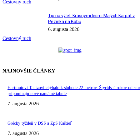
Cestovný ruch
Tip na výlet: Krásnymi lesmi Malých Karpát z
Pezinka na Babu
6. augusta 2026
Cestovný ruch
NAJNOVŠIE ČLÁNKY
Hartmutovi Tautzovi chýbalo k slobode 22 metrov. Štyridsať rokov od smr
pripomínajú nové pamätné tabule
7. augusta 2026
Grécky týždeň v DSS a ZpS Kaštieľ
7. augusta 2026