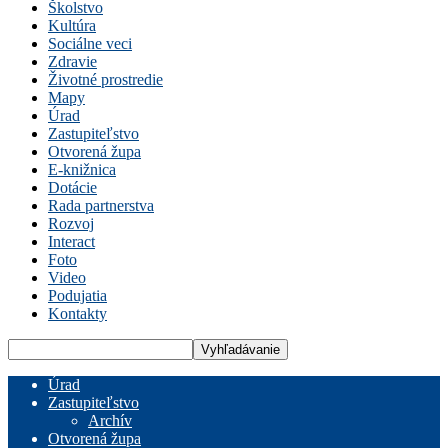
Školstvo
Kultúra
Sociálne veci
Zdravie
Životné prostredie
Mapy
Úrad
Zastupiteľstvo
Otvorená župa
E-knižnica
Dotácie
Rada partnerstva
Rozvoj
Interact
Foto
Video
Podujatia
Kontakty
Úrad
Zastupiteľstvo
Archív
Otvorená župa