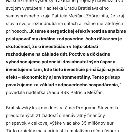
Na konkrétne výsledky a aktuálne projekty nadviazala vo
svojom vystúpení riaditeľka Úradu Bratislavského
samosprávneho kraja Patrícia Mešťan. Zdôraznila, že kraj
stavia svoje rozhodnutia na dátach a reálne merateľných
prínosoch. „
K téme energetickej efektívnosti sa snažíme
pristupovať maximálne zodpovedne, čoho dôkazom je
skutočnosť, že o investíciách v tejto oblasti
rozhodujeme na základe dát. Poctivo a dôkladne
vyhodnocujeme potenciál dosiahnuteľných úspor a
investujeme tam, kde tieto investície prinášajú najväčší
efekt – ekonomický aj environmentálny. Tento prístup
považujeme za základ zodpovedného hospodárenia,
“
povedala riaditeľka Úradu BSK Patrícia Mešťan.
Bratislavský kraj má dnes v rámci Programu Slovensko
predložených 21 žiadostí o nenávratný finančný
príspevok v celkovej výške viac ako 35 miliónov eur.
Tieto projekty majú priniesť kumulatívnu ročnú úsporu