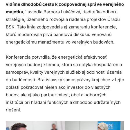
vidíme dlhodobú cestu k zodpovednej správe verejného
majetku,
“ uviedla Barbora Lukáčová, riaditeľka odboru
stratégie, územného rozvoja a riadenia projektov Úradu
BSK. Táto línia zodpovedala aj zameraniu konferencie,
ktorú moderovala prvú panelovú diskusiu venovanú
energetickému manažmentu vo verejných budovách.
Konferencia potvrdila, že energetická efektívnosť
verejných budov je témou, ktorá sa dotýka hospodárenia
samospráv, kvality verejných služieb aj odolnosti územia
do budúcnosti. Bratislavský samosprávny kraj chce v tejto
oblasti pokračovať nielen ako investor do vlastných
budov, ale aj ako partner miest, obcí a odborných
inštitúcií pri hľadaní funkčných a dlhodobo udržateľných
riešení.