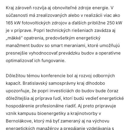
Kraj zároveň rozvíja aj obnoviteľné zdroje energie. V
súčasnosti má zrealizovaných alebo v realizácii viac ako
165 kW fotovoltických zdrojov a ďalších približne 250 kW
je v príprave. Popri technických riešeniach zavádza aj
„mäkké“ opatrenia, predovšetkým energetický
manažment budov so smart meraniami, ktoré umožňujú
presnejšie vyhodnocovať prevádzku budov a operatívne
optimalizovať ich fungovanie.
Dôležitou témou konferencie bol aj rozvoj odborných
kapacít. Bratislavský samosprávny kraj dlhodobo
upozorňuje, že popri investíciách do budov bude čoraz
dôležitejšia aj príprava ľudí, ktorí budú vedieť energetické
hospodárenie profesionálne riadiť. Aj preto pripravuje
vznik kampusu bioenergetiky a krajinotvorby v
Bernolákove, ktorý má byť zameraný aj na výchovu
energetických manažérov a prepájanie vzdelávania s