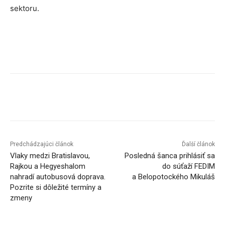
sektoru.
Facebook
X
Linkedin
Tumblr
Predchádzajúci článok
Ďalší článok
Vlaky medzi Bratislavou,
Posledná šanca prihlásiť sa
Rajkou a Hegyeshalom
do súťaží FEDIM
nahradí autobusová doprava.
a Belopotockého Mikuláš
Pozrite si dôležité termíny a
zmeny