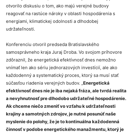
otvorilo diskusiu o tom, ako majú verejné budovy
reagovať na rastúce nároky v oblasti hospodárenia s
energiami, klimatickej odolnosti a dlhodobej
udržateľnosti.
Konferenciu otvoril predseda Bratislavského
samosprávneho kraja Juraj Droba. Vo svojom príhovore
zdôraznil, že energetická efektívnosť dnes nemožno
vnímať len ako sériu jednorazových investícií, ale ako
každodenný a systematický proces, ktorý sa musí stať
súčasťou riadenia verejných budov. „
Energetická
efektívnosť dnes nie je iba nejaká fráza, ale tvrdá realita
a nevyhnutnosť pre dlhodobo udržateľné hospodárenie.
Ak chceme niečo zmeniť vo vzťahu k udržateľnosti
krajiny a samotných zdrojov, je nutné posunúť naše
myslenie do polohy, že je to kontinuálna každodenná
činnosť v podobe energetického manažmentu, ktorý je