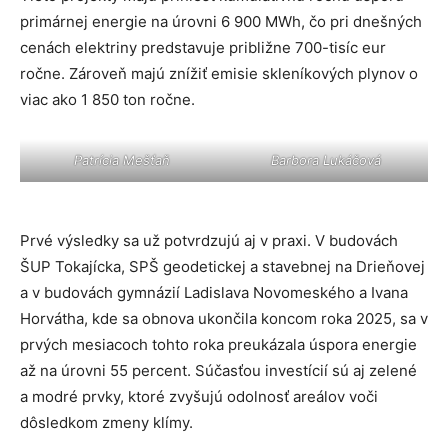
primárnej energie na úrovni 6 900 MWh, čo pri dnešných
cenách elektriny predstavuje približne 700-tisíc eur
ročne. Zároveň majú znížiť emisie skleníkových plynov o
viac ako 1 850 ton ročne.
Patrícia Mešťaň
Barbora Lukáčová
Prvé výsledky sa už potvrdzujú aj v praxi. V budovách
ŠUP Tokajícka, SPŠ geodetickej a stavebnej na Drieňovej
a v budovách gymnázií Ladislava Novomeského a Ivana
Horvátha, kde sa obnova ukončila koncom roka 2025, sa v
prvých mesiacoch tohto roka preukázala úspora energie
až na úrovni 55 percent. Súčasťou investícií sú aj zelené
a modré prvky, ktoré zvyšujú odolnosť areálov voči
dôsledkom zmeny klímy.