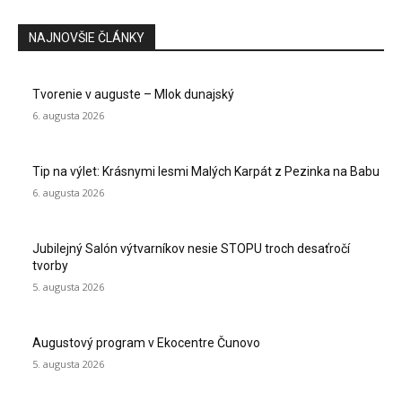
NAJNOVŠIE ČLÁNKY
Tvorenie v auguste – Mlok dunajský
6. augusta 2026
Tip na výlet: Krásnymi lesmi Malých Karpát z Pezinka na Babu
6. augusta 2026
Jubilejný Salón výtvarníkov nesie STOPU troch desaťročí
tvorby
5. augusta 2026
Augustový program v Ekocentre Čunovo
5. augusta 2026