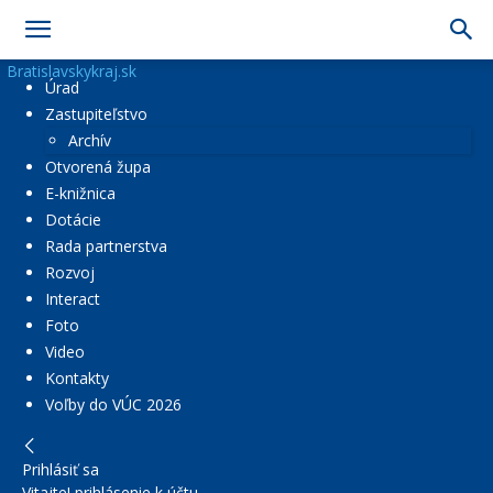
Bratislavskykraj.sk
Úrad
Zastupiteľstvo
Archív
Otvorená župa
E-knižnica
Dotácie
Rada partnerstva
Rozvoj
Interact
Foto
Video
Kontakty
Voľby do VÚC 2026
Prihlásiť sa
Vitajte! prihlásenie k účtu