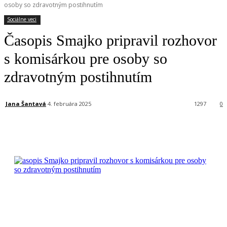
osoby so zdravotným postihnutím
Sociálne veci
Časopis Smajko pripravil rozhovor
s komisárkou pre osoby so
zdravotným postihnutím
Jana Šantavá
4. februára 2025
1297
0
Facebook
X
Linkedin
Tumblr