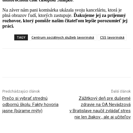
Na záver nám pani komisárka ukázala svoju kanceláriu, ktorá je
plná obrazov ľudí, ktorých zastupuje.
Ďakujeme jej za príjemný
rozhovor, ktorý pomôže našim čitateľom lepšie porozumieť jej
práci.
TAGY
Centrum sociálnych služieb Javorinská
CSS Javorinská
Facebook
X
Linkedin
Tumblr
Predchádzajúci článok
Ďalší článok
Prečo si vybrať strednú
Zážitkový deň pre duševné
odbornú školu. Fakty hovoria
zdravie na OA Nevädzová
jasne (búrame mýty)
v Bratislave naučil zvládať stres
nie len žiakov , ale aj učiteľov