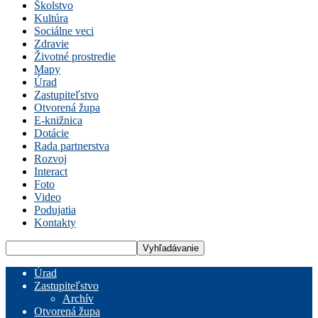
Školstvo
Kultúra
Sociálne veci
Zdravie
Životné prostredie
Mapy
Úrad
Zastupiteľstvo
Otvorená župa
E-knižnica
Dotácie
Rada partnerstva
Rozvoj
Interact
Foto
Video
Podujatia
Kontakty
Úrad
Zastupiteľstvo
Archív
Otvorená župa