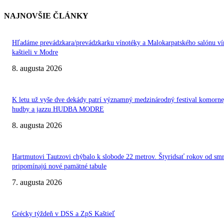
NAJNOVŠIE ČLÁNKY
Hľadáme prevádzkara/prevádzkarku vínotéky a Malokarpatského salónu ví
kaštieli v Modre
8. augusta 2026
K letu už vyše dve dekády patrí významný medzinárodný festival komorne
hudby a jazzu HUDBA MODRE
8. augusta 2026
Hartmutovi Tautzovi chýbalo k slobode 22 metrov. Štyridsať rokov od smr
pripomínajú nové pamätné tabule
7. augusta 2026
Grécky týždeň v DSS a ZpS Kaštieľ