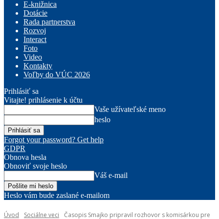
E-knižnica
Dotácie
Rada partnerstva
Rozvoj
Interact
Foto
Video
Kontakty
Voľby do VÚC 2026
Prihlásiť sa
Vitajte! prihlásenie k účtu
Vaše užívateľské meno
heslo
Forgot your password? Get help
GDPR
Obnova hesla
Obnoviť svoje heslo
Váš e-mail
Heslo vám bude zaslané e-mailom
Úvod
Sociálne veci
Časopis Smajko pripravil rozhovor s komisárkou pre