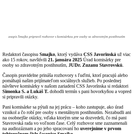
asopis Smajko pripravil rozhovor s komisárkou pre osoby so zdravotným postihnutím
Redaktori časopisu
Smajko
, ktorý vydáva
CSS Javorinská
už viac
ako 15 rokov, navštívili
21. januára 2025
Úrad komisárky pre
osoby so zdravotným postihnutím,
JUDr. Zuzanu Stavrovskú
.
Časopis pravidelne prináša rozhovory s ľuďmi, ktorí pracujú alebo
pomáhajú našim prijímateľom sociálnych služieb. Po poslednej
návšteve komisárky v našom zariadení CSS Javorínska si redaktori
Simonka S. a Lukáš T.
dohodli termín s pani hovorkyňou a vopred
si pripravili otázky.
Pani komisárke sa pýtali na jej prácu – koho zastupuje, ako úrad
vznikol a čo robí pre osoby s mentálnym postihnutím. Nezabudli ani
na osobnejšie otázky, vďaka ktorým sme sa dozvedeli, čo má pani
Stavrovská rada vo voľnom čase. Celý rozhovor sme zaznamenali
na audiozáznam a po jeho spracovaní ho
uverejníme v prvom
tohtoročnom čísle časopisu Smajko
.