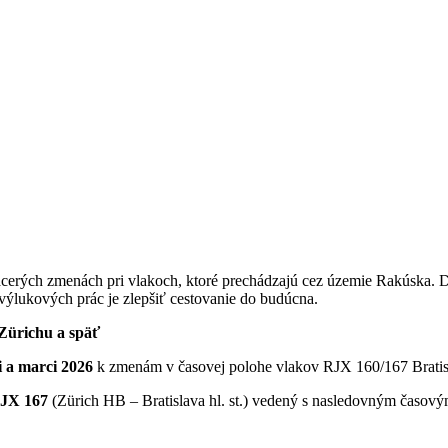
cerých zmenách pri vlakoch, ktoré prechádzajú cez územie Rakúska. Dôv
výlukových prác je zlepšiť cestovanie do budúcna.
Zürichu a späť
i a marci 2026
k zmenám v časovej polohe vlakov RJX 160/167 Bratisl
JX 167
(Zürich HB – Bratislava hl. st.) vedený s nasledovným časov