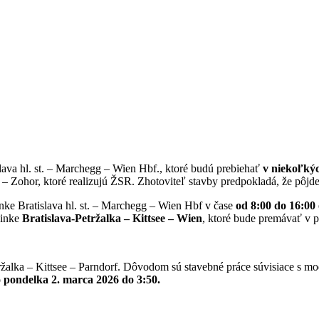
lava hl. st. – Marchegg – Wien Hbf., ktoré budú prebiehať
v niekoľkýc
 Zohor, ktoré realizujú ŽSR. Zhotoviteľ stavby predpokladá, že pôjde 
nke Bratislava hl. st. – Marchegg – Wien Hbf v čase
od 8:00 do 16:00
linke
Bratislava-Petržalka – Kittsee – Wien
, ktoré bude premávať v 
žalka – Kittsee – Parndorf. Dôvodom sú stavebné práce súvisiace s mod
o pondelka 2. marca 2026 do 3:50.