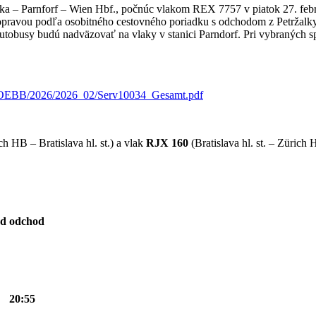
lka – Parnforf – Wien Hbf., počnúc vlakom REX 7757 v piatok 27. fe
pravou podľa osobitného cestovného poriadku s odchodom z Petržalky 
 Autobusy budú nadväzovať na vlaky v stanici Parndorf. Pri vybraných s
ern/OEBB/2026/2026_02/Serv10034_Gesamt.pdf
h HB – Bratislava hl. st.) a vlak
RJX 160
(Bratislava hl. st. – Zürich
od
odchod
20:55