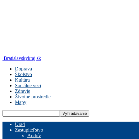
Bratislavskykraj.sk
Doprava
Školstvo
Kultúra
Sociálne veci
Zdravie
Životné prostredie
Mapy
Úrad
Zastupiteľstvo
Archív