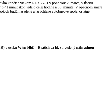
bruára končiac vlakom REX 7781 v pondelok 2. marca, v úseku
o 41 minút skôr, teda o celej hodine a 35. minúte. V opačnom smere
pojoch budú nasadené aj zrýchlené autobusové spoje, ostatné
 HB) v úseku
Wien Hbf. – Bratislava hl. st.
vedený
náhradnou