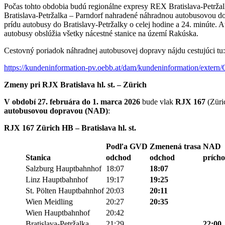
Počas tohto obdobia budú regionálne expresy REX Bratislava-Petrža
Bratislava-Petržalka – Parndorf nahradené náhradnou autobusovou do
prídu autobusy do Bratislavy-Petržalky o celej hodine a 24. minúte.
autobusy obslúžia všetky nácestné stanice na území Rakúska.
Cestovný poriadok náhradnej autobusovej dopravy nájdu cestujúci tu:
https://kundeninformation-pv.oebb.at/dam/kundeninformation/ext
Zmeny pri RJX Bratislava hl. st. – Zürich
V období 27. februára do 1. marca 2026
bude vlak
RJX 167
(Züric
autobusovou dopravou (NAD)
:
RJX 167 Zürich HB – Bratislava hl. st.
Podľa GVD
Zmenená trasa
NAD
Stanica
odchod
odchod
prích
Salzburg Hauptbahnhof
18:07
18:07
Linz Hauptbahnhof
19:17
19:25
St. Pölten Hauptbahnhof
20:03
20:11
Wien Meidling
20:27
20:35
Wien Hauptbahnhof
20:42
Bratislava-Petržalka
21:29
22:00