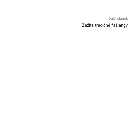
Ďalší článok
Zažite tradičné fašiangy