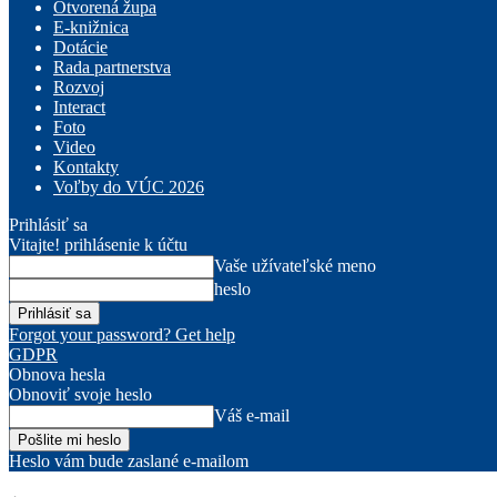
Otvorená župa
E-knižnica
Dotácie
Rada partnerstva
Rozvoj
Interact
Foto
Video
Kontakty
Voľby do VÚC 2026
Prihlásiť sa
Vitajte! prihlásenie k účtu
Vaše užívateľské meno
heslo
Forgot your password? Get help
GDPR
Obnova hesla
Obnoviť svoje heslo
Váš e-mail
Heslo vám bude zaslané e-mailom