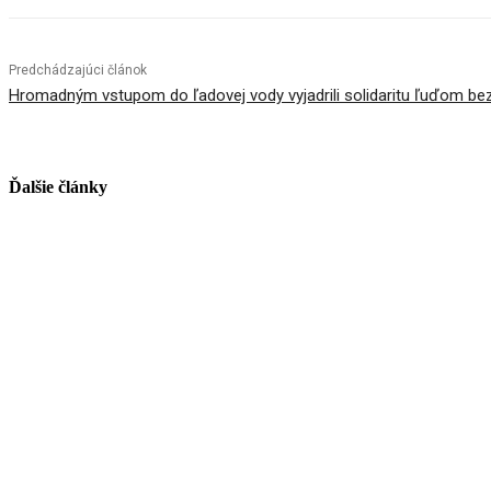
Predchádzajúci článok
Hromadným vstupom do ľadovej vody vyjadrili solidaritu ľuďom b
Ďalšie články