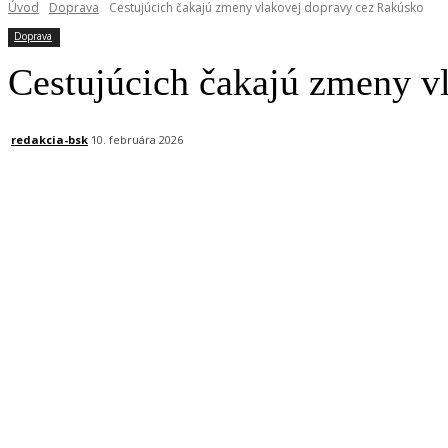
Úvod
Doprava
Cestujúcich čakajú zmeny vlakovej dopravy cez Rakúsko
Doprava
Cestujúcich čakajú zmeny v
redakcia-bsk
10. februára 2026
Facebook
X
Linkedin
Tumblr