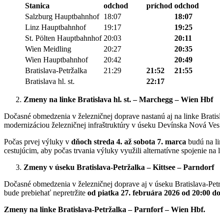
Stanica
odchod
príchod
odchod
Salzburg Hauptbahnhof
18:07
18:07
Linz Hauptbahnhof
19:17
19:25
St. Pölten Hauptbahnhof
20:03
20:11
Wien Meidling
20:27
20:35
Wien Hauptbahnhof
20:42
20:49
Bratislava-Petržalka
21:29
21:52
21:55
Bratislava hl. st.
22:17
Zmeny na linke Bratislava hl. st. – Marchegg – Wien Hbf
Dočasné obmedzenia v železničnej doprave nastanú aj na linke Bratis
modernizáciou železničnej infraštruktúry v úseku Devínska Nová Ves –
Počas prvej výluky v
dňoch streda 4. až sobota 7. marca
budú na li
cestujúcim, aby počas trvania výluky využili alternatívne spojenie na 
Zmeny v úseku Bratislava-Petržalka – Kittsee – Parndorf
Dočasné obmedzenia v železničnej doprave aj v úseku Bratislava-Petr
bude prebiehať nepretržite
od piatka 27. februára 2026 od 20:00 d
Zmeny na linke Bratislava-Petržalka – Parnforf – Wien Hbf.