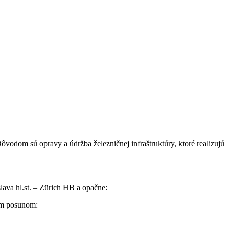
odom sú opravy a údržba železničnej infraštruktúry, ktoré realizujú
ava hl.st. – Zürich HB a opačne:
ým posunom: