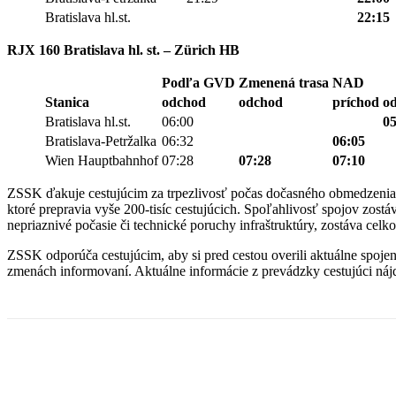
Bratislava hl.st.
22:15
RJX 160 Bratislava hl. st. – Zürich HB
Podľa GVD
Zmenená trasa
NAD
Stanica
odchod
odchod
príchod
o
Bratislava hl.st.
06:00
05
Bratislava-Petržalka
06:32
06:05
Wien Hauptbahnhof
07:28
07:28
07:10
ZSSK ďakuje cestujúcim za trpezlivosť počas dočasného obmedzenia 
ktoré prepravia vyše 200-tisíc cestujúcich. Spoľahlivosť spojov zost
nepriaznivé počasie či technické poruchy infraštruktúry, zostáva cel
ZSSK odporúča cestujúcim, aby si pred cestou overili aktuálne spoj
zmenách informovaní. Aktuálne informácie z prevádzky cestujúci náj
Facebook
X
Linkedin
Tumblr