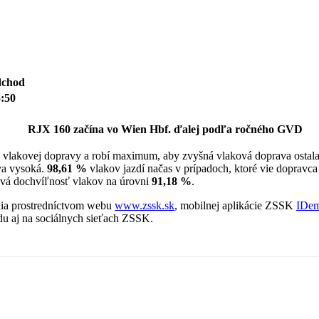
dchod
:50
RJX 160 začína vo Wien Hbf. ďalej podľa ročného GVD
vlakovej dopravy a robí maximum, aby zvyšná vlaková doprava ostala
áva vysoká.
98,61 %
vlakov jazdí načas v prípadoch, ktoré vie dopravc
ková dochvíľnosť vlakov na úrovni
91,18 %
.
enia prostredníctvom webu
www.zssk.sk
, mobilnej aplikácie ZSSK
IDem
du aj na sociálnych sieťach ZSSK.