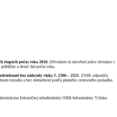
h etapách počas roka 2026.
Dôvodom sú stavebné práce súvisiace s
približne o desať dní počas roka.
odrieknuté bez náhrady vlaky č. 2506 – 2521
. ZSSK odporúča
plnom rozsahu a bez obmedzení podľa platného cestovného poriadku.
ernizáciou železničnej infraštruktúry ÖBB-Infrastruktur. Výluka