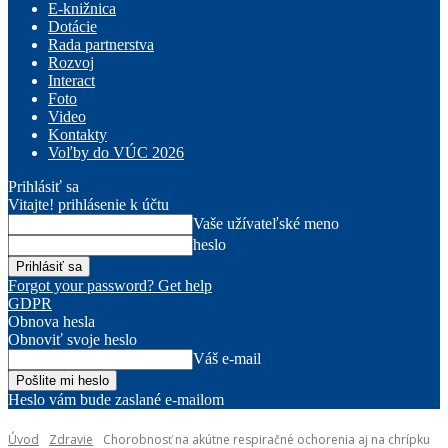
E-knižnica
Dotácie
Rada partnerstva
Rozvoj
Interact
Foto
Video
Kontakty
Voľby do VÚC 2026
Prihlásiť sa
Vitajte! prihlásenie k účtu
Vaše užívateľské meno
heslo
Forgot your password? Get help
GDPR
Obnova hesla
Obnoviť svoje heslo
Váš e-mail
Heslo vám bude zaslané e-mailom
Úvod
Zdravie
Chorobnosť na akútne respiračné ochorenia aj na chrípku