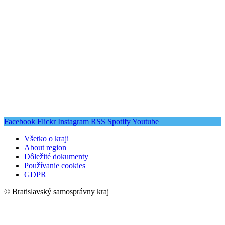
Facebook
Flickr
Instagram
RSS
Spotify
Youtube
Všetko o kraji
About region
Dôležité dokumenty
Používanie cookies
GDPR
© Bratislavský samosprávny kraj