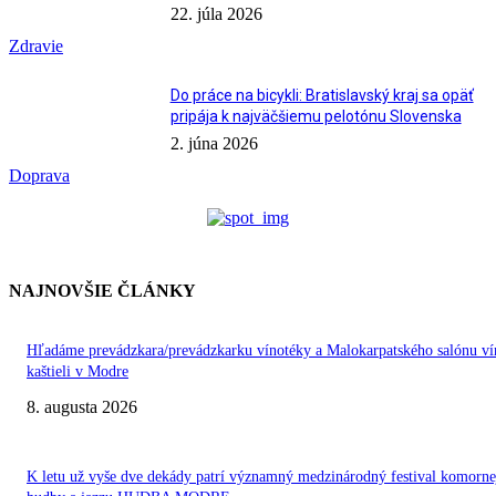
22. júla 2026
Zdravie
Do práce na bicykli: Bratislavský kraj sa opäť
pripája k najväčšiemu pelotónu Slovenska
2. júna 2026
Doprava
NAJNOVŠIE ČLÁNKY
Hľadáme prevádzkara/prevádzkarku vínotéky a Malokarpatského salónu ví
kaštieli v Modre
8. augusta 2026
K letu už vyše dve dekády patrí významný medzinárodný festival komorne