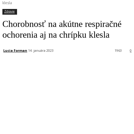
klesla
Zdravie
Chorobnosť na akútne respiračné
ochorenia aj na chrípku klesla
Lucia Forman
14. januára 2023
1963
0
Facebook
X
Linkedin
Tumblr