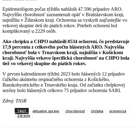
Epidemiológom počas týždňa nahlásili 47.596 prípadov ARO.
Najvyššiu chorobnosť zaznamenali opäť v Bratislavskom kraji,
najnižšiu v Žilinskom kraji. Ochorenia sa vyskytli najčastejšie vo
vekovej skupine detí do piatich rokov. Priebeh ochorení bol
komplikovaný u 2229 osôb.
Ako chrípku a CHPO nahlásili 8534 ochorení, čo predstavuje
17,9 percenta z celkového počtu hlásených ARO. Najvyššia
chorobnosť bola v Trnavskom kraji, najnižšia v Košickom
kraji. Najvyššia vekovo špecifická chorobnosť na CHPO bola
tiež vo vekovej skupine do piatich rokov.
V prvom kalendárnom týždni 2023 bolo hlásených 12 prípadov
ťažkého akútneho respiračného ochorenia z Košického,
Banskobystrického a Trnavského kraja. Od začiatku chrípkovej
sezóny bolo hlásených celkovo 75 prípadov ochorenia SARI.
Zdroj: TASR
TAGY
aktualne spravy
chorobnosť
chrípka
prevencia
Zdravie