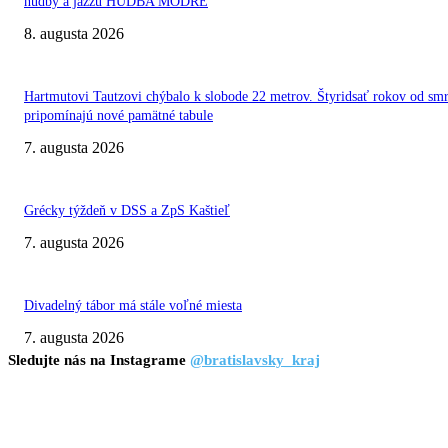
hudby a jazzu HUDBA MODRE
8. augusta 2026
Hartmutovi Tautzovi chýbalo k slobode 22 metrov. Štyridsať rokov od smr
pripomínajú nové pamätné tabule
7. augusta 2026
Grécky týždeň v DSS a ZpS Kaštieľ
7. augusta 2026
Divadelný tábor má stále voľné miesta
7. augusta 2026
Sledujte nás na Instagrame
@bratislavsky_kraj