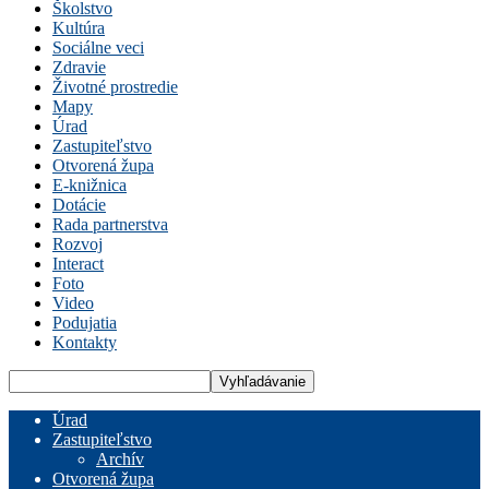
Školstvo
Kultúra
Sociálne veci
Zdravie
Životné prostredie
Mapy
Úrad
Zastupiteľstvo
Otvorená župa
E-knižnica
Dotácie
Rada partnerstva
Rozvoj
Interact
Foto
Video
Podujatia
Kontakty
Úrad
Zastupiteľstvo
Archív
Otvorená župa