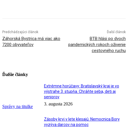
Facebook
X
Linkedin
Tumblr
Predchádzajúci článok
Ďalší článok
Záhorská Bystrica má viac ako
BTB hlási po dvoch
7200 obyvateľov
pandemických rokoch oživenie
cestovného ruchu
Ďalšie články
Extrémne horúčavy: Bratislavský kraj je vo
výstrahe 3. stupňa. Chráňte seba, deti aj
seniorov
3. augusta 2026
Správy na titulke
Zásoby krvi v lete klesajú. Nemocnica Bory
vyzýva darcov na pomoc