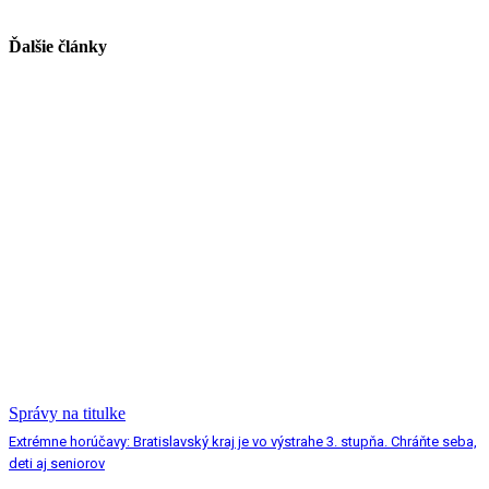
Ďalšie články
Správy na titulke
Extrémne horúčavy: Bratislavský kraj je vo výstrahe 3. stupňa. Chráňte seba,
deti aj seniorov