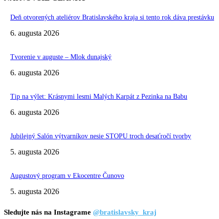
Deň otvorených ateliérov Bratislavského kraja si tento rok dáva prestávku
6. augusta 2026
Tvorenie v auguste – Mlok dunajský
6. augusta 2026
Tip na výlet: Krásnymi lesmi Malých Karpát z Pezinka na Babu
6. augusta 2026
Jubilejný Salón výtvarníkov nesie STOPU troch desaťročí tvorby
5. augusta 2026
Augustový program v Ekocentre Čunovo
5. augusta 2026
Sledujte nás na Instagrame
@bratislavsky_kraj