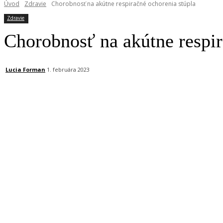
Úvod
Zdravie
Chorobnosť na akútne respiračné ochorenia stúpla
Zdravie
Chorobnosť na akútne respir
Lucia Forman
1. februára 2023
Facebook
X
Linkedin
Tumblr