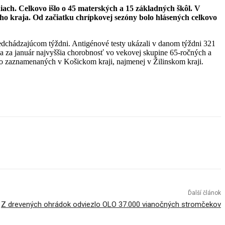
ach. Celkovo išlo o 45 materských a 15 základných škôl. V
o kraja. Od začiatku chrípkovej sezóny bolo hlásených celkovo
dchádzajúcom týždni. Antigénové testy ukázali v danom týždni 321
a za január najvyššia chorobnosť vo vekovej skupine 65-ročných a
lo zaznamenaných v Košickom kraji, najmenej v Žilinskom kraji.
Ďalší článok
Z drevených ohrádok odviezlo OLO 37.000 vianočných stromčekov