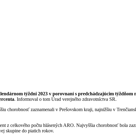
endárnom týždni 2023 v porovnaní s predchádzajúcim týždňom na 
ercenta
. Informoval o tom Úrad verejného zdravotníctva SR.
 chorobnosť zaznamenali v Prešovskom kraji, najnižšiu v Trenčianskom
cent z celkového počtu hlásených ARO. Najvyššia chorobnosť bola za
j skupine do piatich rokov.