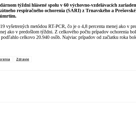
dárnom týždni hlásené spolu v 60 výchovno-vzdelávacích zariadeni
kútneho respiračného ochorenia (SARI) z Trnavského a Prešovskéh
 úmrtím.
9 vyšetrených metódou RT-PCR, čo je o 4,8 percenta menej ako v pre
nej ako v predošlom týždni. Z celkového počtu prípadov ochorenia bol
z podľahlo celkovo 20.940 osôb. Najviac prípadov od začiatku roka bo
orenia
Zdravie