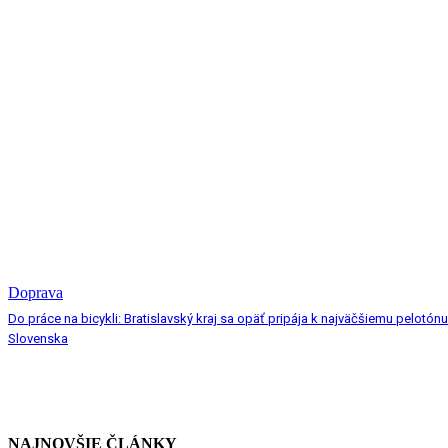
Doprava
Do práce na bicykli: Bratislavský kraj sa opäť pripája k najväčšiemu pelotónu
Slovenska
NAJNOVŠIE ČLÁNKY