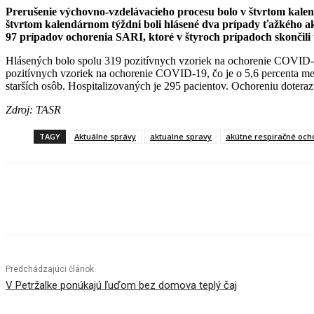
Prerušenie výchovno-vzdelávacieho procesu bolo v štvrtom kalen
štvrtom kalendárnom týždni boli hlásené dva prípady ťažkého a
97 prípadov ochorenia SARI, ktoré v štyroch prípadoch skončili
Hlásených bolo spolu 319 pozitívnych vzoriek na ochorenie COVID-1
pozitívnych vzoriek na ochorenie COVID-19, čo je o 5,6 percenta me
starších osôb. Hospitalizovaných je 295 pacientov. Ochoreniu dotera
Zdroj: TASR
TAGY
Aktuálne správy
aktualne spravy
akútne respiračné och
Facebook
X
Linkedin
Tumblr
Predchádzajúci článok
V Petržalke ponúkajú ľuďom bez domova teplý čaj