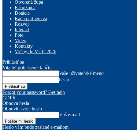
Otvorená župa
E-knižnica
Dotácie
Rada partnerstva
Rozvoj
Interact
Foto
Video
Kontakty
Voľby do VÚC 2026
Prihlásiť sa
Vitajte! prihlásenie k účtu
Vaše užívateľské meno
heslo
Forgot your password? Get help
GDPR
Obnova hesla
Obnoviť svoje heslo
Váš e-mail
Heslo vám bude zaslané e-mailom