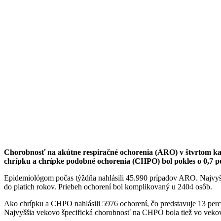
Chorobnosť na akútne respiračné ochorenia (ARO) v štvrtom kal
chrípku a chrípke podobné ochorenia (CHPO) bol pokles o 0,7 p
Epidemiológom počas týždňa nahlásili 45.990 prípadov ARO. Najvyššiu
do piatich rokov. Priebeh ochorení bol komplikovaný u 2404 osôb.
Ako chrípku a CHPO nahlásili 5976 ochorení, čo predstavuje 13 per
Najvyššia vekovo špecifická chorobnosť na CHPO bola tiež vo vekove