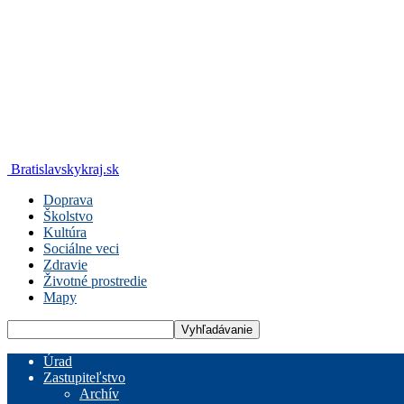
Bratislavskykraj.sk
Doprava
Školstvo
Kultúra
Sociálne veci
Zdravie
Životné prostredie
Mapy
Úrad
Zastupiteľstvo
Archív