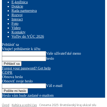
E-knižnica
Dotácie
Rada partnerstva
Rozvoj
Interact
Foto
Video
Kontakty
Voľby do VÚC 2026
Prihlásiť sa
Vitajte! prihlásenie k účtu
Vaše užívateľské meno
heslo
Forgot your password? Get help
GDPR
Obnova hesla
Obnoviť svoje heslo
Váš e-mail
Heslo vám bude zaslané e-mailom
Úvod
Kultúra a voľný čas
Cineama 2025: Bratislavský kraj ukázal silu