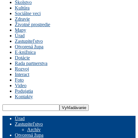
Školstvo
Kultúra
Sociálne veci
Zdravie
Životné prostredie
Mapy
Úrad
Zastupiteľstvo
Otvorená župa
E-knižnica
Dotácie
Rada partnerstva
Rozvoj
Interact
Foto
Video
Podujatia
Kontakty
Úrad
Zastupiteľstvo
Archív
Otvorená župa