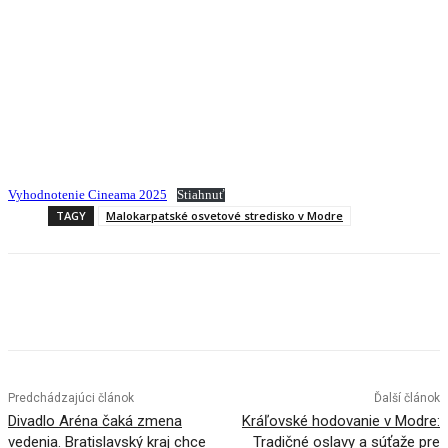
Vyhodnotenie Cineama 2025
Stiahnuť
TAGY
Malokarpatské osvetové stredisko v Modre
Facebook
X
Linkedin
Tumblr
Predchádzajúci článok
Ďalší článok
Divadlo Aréna čaká zmena
Kráľovské hodovanie v Modre:
vedenia. Bratislavský kraj chce
Tradičné oslavy a súťaže pre