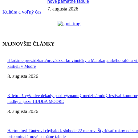
nové pamätné tabule
7. augusta 2026
Kultúra a voľný čas
NAJNOVŠIE ČLÁNKY
Hľadáme prevádzkara/prevádzkarku vínotéky a Malokarpatského salónu ví
kaštieli v Modre
8. augusta 2026
K letu už vyše dve dekády patrí významný medzinárodný festival komorne
hudby a jazzu HUDBA MODRE
8. augusta 2026
Hartmutovi Tautzovi chýbalo k slobode 22 metrov. Štyridsať rokov od smr
pripomínajú nové pamätné tabule