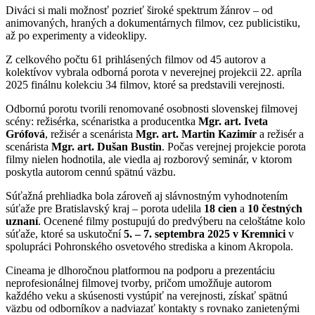
Diváci si mali možnosť pozrieť široké spektrum žánrov – od
animovaných, hraných a dokumentárnych filmov, cez publicistiku,
až po experimenty a videoklipy.
Z celkového počtu 61 prihlásených filmov od 45 autorov a
kolektívov vybrala odborná porota v neverejnej projekcii 22. apríla
2025 finálnu kolekciu 34 filmov, ktoré sa predstavili verejnosti.
Odbornú porotu tvorili renomované osobnosti slovenskej filmovej
scény: režisérka, scénaristka a producentka
Mgr. art. Iveta
Grófová
, režisér a scenárista
Mgr. art. Martin Kazimír
a režisér a
scenárista
Mgr. art. Dušan Bustin
. Počas verejnej projekcie porota
filmy nielen hodnotila, ale viedla aj rozborový seminár, v ktorom
poskytla autorom cennú spätnú väzbu.
Súťažná prehliadka bola zároveň aj slávnostným vyhodnotením
súťaže pre Bratislavský kraj – porota udelila
18 cien
a
10 čestných
uznaní
. Ocenené filmy postupujú do predvýberu na celoštátne kolo
súťaže, ktoré sa uskutoční
5. – 7. septembra 2025 v Kremnici
v
spolupráci Pohronského osvetového strediska a kinom Akropola.
Cineama je dlhoročnou platformou na podporu a prezentáciu
neprofesionálnej filmovej tvorby, pričom umožňuje autorom
každého veku a skúsenosti vystúpiť na verejnosti, získať spätnú
väzbu od odborníkov a nadviazať kontakty s rovnako zanietenými