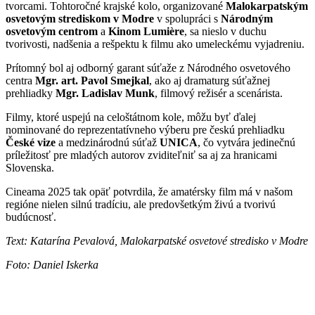
tvorcami. Tohtoročné krajské kolo, organizované
Malokarpatským
osvetovým strediskom v Modre
v spolupráci s
Národným
osvetovým centrom
a
Kinom Lumière
, sa nieslo v duchu
tvorivosti, nadšenia a rešpektu k filmu ako umeleckému vyjadreniu.
Prítomný bol aj odborný garant súťaže z Národného osvetového
centra
Mgr. art. Pavol Smejkal
, ako aj dramaturg súťažnej
prehliadky
Mgr. Ladislav Munk
, filmový režisér a scenárista.
Filmy, ktoré uspejú na celoštátnom kole, môžu byť ďalej
nominované do reprezentatívneho výberu pre českú prehliadku
České vize
a medzinárodnú súťaž
UNICA
, čo vytvára jedinečnú
príležitosť pre mladých autorov zviditeľniť sa aj za hranicami
Slovenska.
Cineama 2025 tak opäť potvrdila, že amatérsky film má v našom
regióne nielen silnú tradíciu, ale predovšetkým živú a tvorivú
budúcnosť.
Text: Katarína Pevalová, Malokarpatské osvetové stredisko v Modre
Foto: Daniel Iskerka