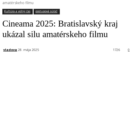
amatérskeho filmu
Kultúra a voľný čas
postupová súťaž
Cineama 2025: Bratislavský kraj
ukázal silu amatérskeho filmu
vladova
28. mája 2025
1726
0
Facebook
X
Linkedin
Tumblr