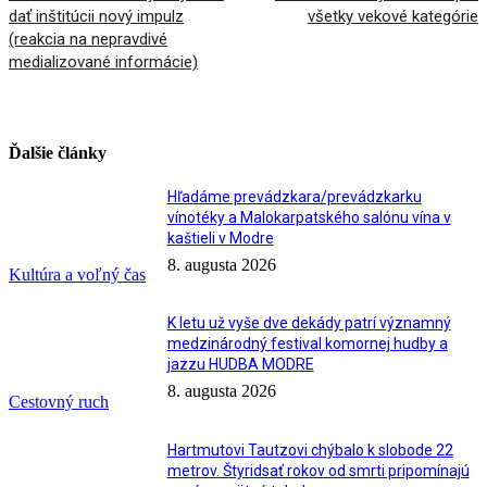
dať inštitúcii nový impulz
všetky vekové kategórie
(reakcia na nepravdivé
medializované informácie)
Ďalšie články
Hľadáme prevádzkara/prevádzkarku
vínotéky a Malokarpatského salónu vína v
kaštieli v Modre
8. augusta 2026
Kultúra a voľný čas
K letu už vyše dve dekády patrí významný
medzinárodný festival komornej hudby a
jazzu HUDBA MODRE
8. augusta 2026
Cestovný ruch
Hartmutovi Tautzovi chýbalo k slobode 22
metrov. Štyridsať rokov od smrti pripomínajú