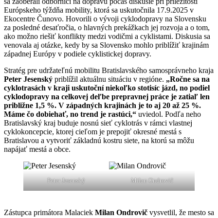
sa zaoberali odborníci na dopravu počas diskusie pri príležitosti
Európskeho týždňa mobility, ktorá sa uskutočnila 17.9.2025 v
Ekocentre Čunovo. Hovorili o vývoji cyklodopravy na Slovensku
za posledné desaťročia, o hlavných prekážkach jej rozvoja a o tom,
ako možno riešiť konflikty medzi vodičmi a cyklistami. Diskusia sa
venovala aj otázke, kedy by sa Slovensko mohlo priblížiť krajinám
západnej Európy v podiele cyklistickej dopravy.
Stratég pre udržateľnú mobilitu Bratislavského samosprávneho kraja
Peter Jesenský
priblížil aktuálnu situáciu v regióne.
„Ročne sa na
cyklotrasách v kraji uskutoční niekoľko stotisíc jázd, no podiel
cyklodopravy na celkovej deľbe prepravnej práce je zatiaľ len
približne 1,5 %. V západných krajinách je to aj 20 až 25 %.
Máme čo dobiehať, no trend je rastúci,“
uviedol. Podľa neho
Bratislavský kraj buduje nosnú sieť cyklotrás v rámci vlastnej
cyklokoncepcie, ktorej cieľom je prepojiť okresné mestá s
Bratislavou a vytvoriť základnú kostru siete, na ktorú sa môžu
napájať mestá a obce.
Peter Jesenský
Milan Ondrovič
Zástupca primátora Malaciek
Milan Ondrovič
vysvetlil, že mesto sa