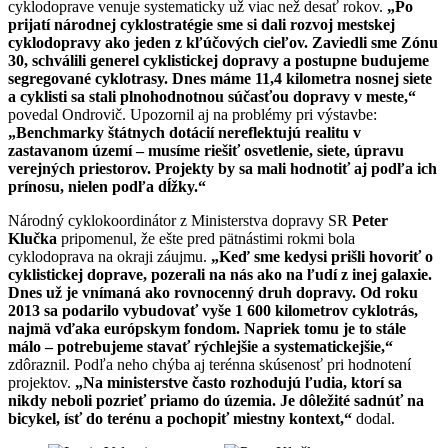
cyklodoprave venuje systematicky už viac než desať rokov.
„Po
prijatí národnej cyklostratégie sme si dali rozvoj mestskej
cyklodopravy ako jeden z kľúčových cieľov. Zaviedli sme Zónu
30, schválili generel cyklistickej dopravy a postupne budujeme
segregované cyklotrasy. Dnes máme 11,4 kilometra nosnej siete
a cyklisti sa stali plnohodnotnou súčasťou dopravy v meste,“
povedal Ondrovič. Upozornil aj na problémy pri výstavbe:
„Benchmarky štátnych dotácií nereflektujú realitu v
zastavanom území – musíme riešiť osvetlenie, siete, úpravu
verejných priestorov. Projekty by sa mali hodnotiť aj podľa ich
prínosu, nielen podľa dĺžky.“
Národný cyklokoordinátor z Ministerstva dopravy SR
Peter
Klučka
pripomenul, že ešte pred pätnástimi rokmi bola
cyklodoprava na okraji záujmu.
„Keď sme kedysi prišli hovoriť o
cyklistickej doprave, pozerali na nás ako na ľudí z inej galaxie.
Dnes už je vnímaná ako rovnocenný druh dopravy. Od roku
2013 sa podarilo vybudovať vyše 1 600 kilometrov cyklotrás,
najmä vďaka európskym fondom. Napriek tomu je to stále
málo – potrebujeme stavať rýchlejšie a systematickejšie,“
zdôraznil. Podľa neho chýba aj terénna skúsenosť pri hodnotení
projektov.
„Na ministerstve často rozhodujú ľudia, ktorí sa
nikdy neboli pozrieť priamo do územia. Je dôležité sadnúť na
bicykel, ísť do terénu a pochopiť miestny kontext,“
dodal.