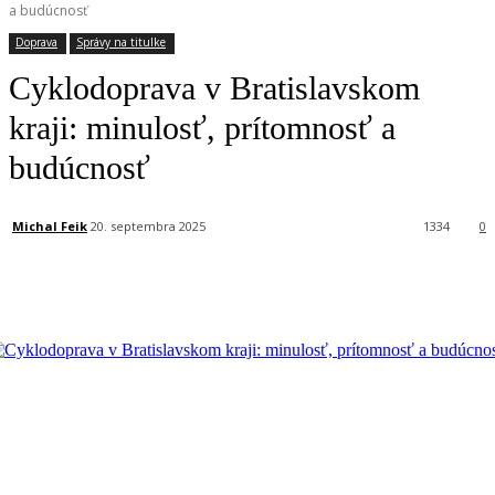
a budúcnosť
Doprava
Správy na titulke
Cyklodoprava v Bratislavskom
kraji: minulosť, prítomnosť a
budúcnosť
Michal Feik
20. septembra 2025
1334
0
Facebook
X
Linkedin
Tumblr