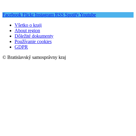
Facebook
Flickr
Instagram
RSS
Spotify
Youtube
Všetko o kraji
About region
Dôležité dokumenty
Používanie cookies
GDPR
© Bratislavský samosprávny kraj