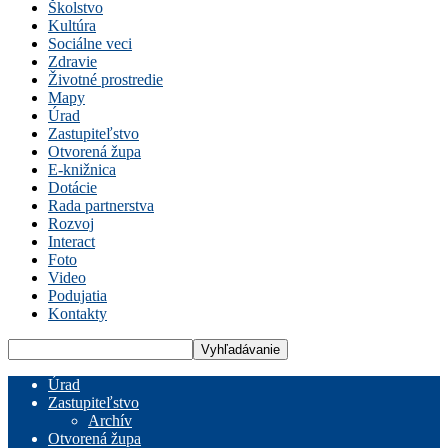
Školstvo
Kultúra
Sociálne veci
Zdravie
Životné prostredie
Mapy
Úrad
Zastupiteľstvo
Otvorená župa
E-knižnica
Dotácie
Rada partnerstva
Rozvoj
Interact
Foto
Video
Podujatia
Kontakty
Úrad
Zastupiteľstvo
Archív
Otvorená župa