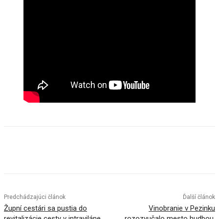
Facebook
X
Linkedin
Tumblr
Predchádzajúci článok
Ďalší článok
Župní cestári sa pustia do
Vinobranie v Pezinku
revitalizácie cesty v intraviláne
rozozvučalo mesto hudbou,