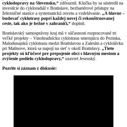
cyklodopravy na Slovensku,“
zdôraznil. Klučka by sa sústredil na
investície do cykloradiál v Bratislave, bezbariérové prístupy na
železničné stanice a systematickú osvetu a vzdelávanie.
„A hlavne –
budovať cyklotrasy popri každej novej či rekonštruovanej
ceste, tak ako je bežné v zahraničí,“
doplnil.
Bratislavský samosprávny kraj má v súčasnosti rozpracované tri
veľké projekty – Vinohradnícku cyklotrasu smerujúcu do Pezinka,
Malodunajskú cyklotrasu medzi Bratislavou a Zalesím a cyklolávku
pri Malinove, ktorá sa napojí na sieť v okolí Bratislavy.
„Tieto
projekty sú kľúčové pre prepojenie obcí s hlavným mestom a
zvýšenie podielu cyklodopravy,“
uzavrel Jesenský.
Pozrite si záznam z diskusie: