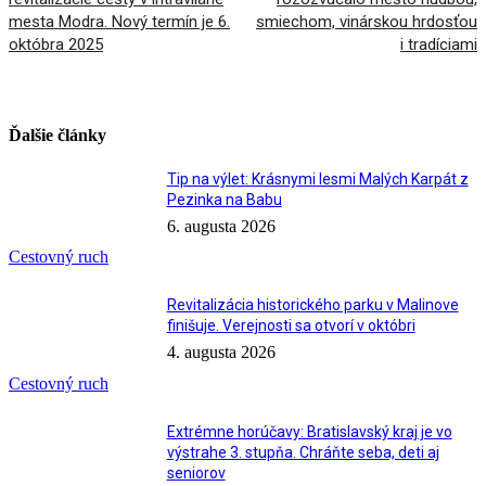
mesta Modra. Nový termín je 6.
smiechom, vinárskou hrdosťou
októbra 2025
i tradíciami
Ďalšie články
Tip na výlet: Krásnymi lesmi Malých Karpát z
Pezinka na Babu
6. augusta 2026
Cestovný ruch
Revitalizácia historického parku v Malinove
finišuje. Verejnosti sa otvorí v októbri
4. augusta 2026
Cestovný ruch
Extrémne horúčavy: Bratislavský kraj je vo
výstrahe 3. stupňa. Chráňte seba, deti aj
seniorov