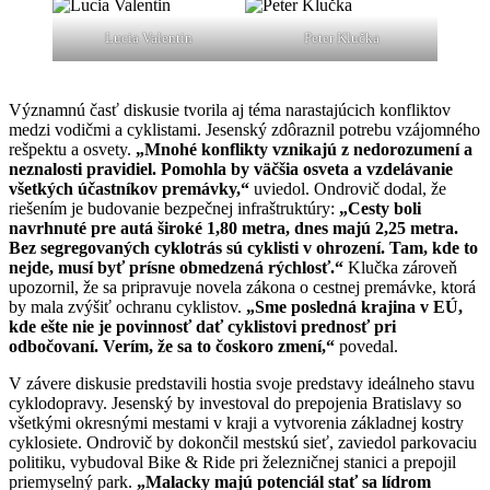
Lucia Valentin
Peter Klučka
Významnú časť diskusie tvorila aj téma narastajúcich konfliktov
medzi vodičmi a cyklistami. Jesenský zdôraznil potrebu vzájomného
rešpektu a osvety.
„Mnohé konflikty vznikajú z nedorozumení a
neznalosti pravidiel. Pomohla by väčšia osveta a vzdelávanie
všetkých účastníkov premávky,“
uviedol. Ondrovič dodal, že
riešením je budovanie bezpečnej infraštruktúry:
„Cesty boli
navrhnuté pre autá široké 1,80 metra, dnes majú 2,25 metra.
Bez segregovaných cyklotrás sú cyklisti v ohrození. Tam, kde to
nejde, musí byť prísne obmedzená rýchlosť.“
Klučka zároveň
upozornil, že sa pripravuje novela zákona o cestnej premávke, ktorá
by mala zvýšiť ochranu cyklistov.
„Sme posledná krajina v EÚ,
kde ešte nie je povinnosť dať cyklistovi prednosť pri
odbočovaní. Verím, že sa to čoskoro zmení,“
povedal.
V závere diskusie predstavili hostia svoje predstavy ideálneho stavu
cyklodopravy. Jesenský by investoval do prepojenia Bratislavy so
všetkými okresnými mestami v kraji a vytvorenia základnej kostry
cyklosiete. Ondrovič by dokončil mestskú sieť, zaviedol parkovaciu
politiku, vybudoval Bike & Ride pri železničnej stanici a prepojil
priemyselný park.
„Malacky majú potenciál stať sa lídrom