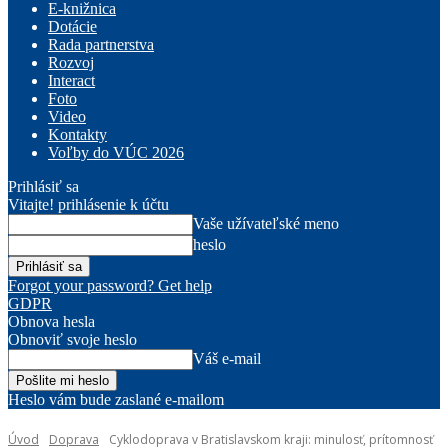
E-knižnica
Dotácie
Rada partnerstva
Rozvoj
Interact
Foto
Video
Kontakty
Voľby do VÚC 2026
Prihlásiť sa
Vitajte! prihlásenie k účtu
Vaše užívateľské meno
heslo
Forgot your password? Get help
GDPR
Obnova hesla
Obnoviť svoje heslo
Váš e-mail
Heslo vám bude zaslané e-mailom
Úvod
Doprava
Cyklodoprava v Bratislavskom kraji: minulosť, prítomnosť