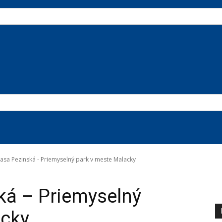
rasa Pezinská - Priemyselný park v meste Malacky
ká – Priemyselný
acky