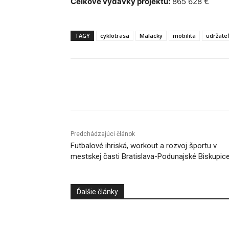
Celkové výdavky projektu:
865 628 €
TAGY
cyklotrasa
Malacky
mobilita
udržate
Facebook
X
Linkedin
Predchádzajúci článok
Futbalové ihriská, workout a rozvoj športu v
mestskej časti Bratislava-Podunajské Biskupic
Ďalšie články