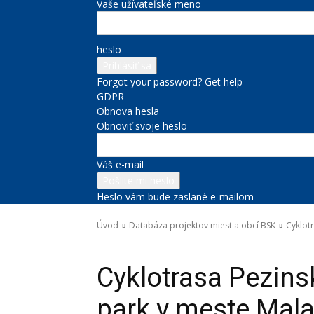
Vaše užívateľské meno
heslo
Forgot your password? Get help
GDPR
Obnova hesla
Obnoviť svoje heslo
Váš e-mail
Heslo vám bude zaslané e-mailom
Úvod
Databáza projektov miest a obcí BSK
Cyklot
Databáza projektov miest a obcí BSK
Udržateľná mobilita
Cyklotrasa Pezins
park v meste Mal