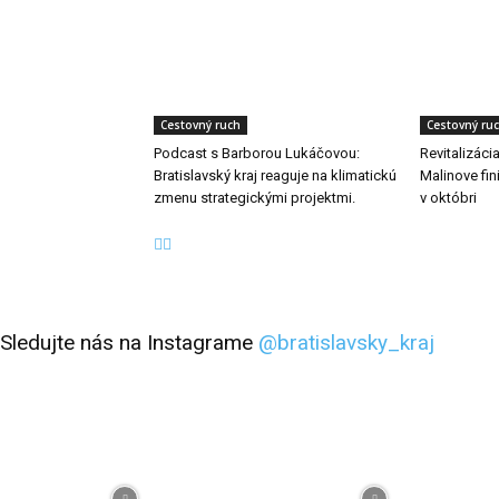
Cestovný ruch
Cestovný ru
Podcast s Barborou Lukáčovou:
Revitalizáci
Bratislavský kraj reaguje na klimatickú
Malinove fini
zmenu strategickými projektmi.
v októbri
Sledujte nás na Instagrame
@bratislavsky_kraj