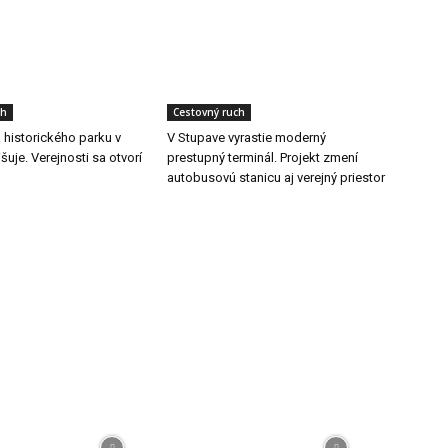
ch
Cestovný ruch
a historického parku v
V Stupave vyrastie moderný
šuje. Verejnosti sa otvorí
prestupný terminál. Projekt zmení
autobusovú stanicu aj verejný priestor