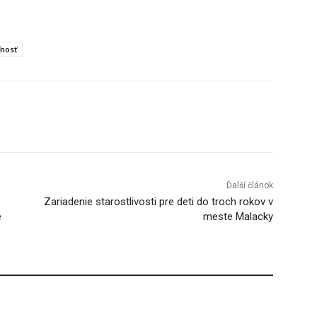
ľnosť
Tumblr
Ďalší článok
Zariadenie starostlivosti pre deti do troch rokov v
e
meste Malacky