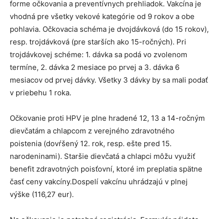
forme očkovania a preventívnych prehliadok. Vakcína je
vhodná pre všetky vekové kategórie od 9 rokov a obe
pohlavia. Očkovacia schéma je dvojdávková (do 15 rokov),
resp. trojdávková (pre starších ako 15-ročných). Pri
trojdávkovej schéme: 1. dávka sa podá vo zvolenom
termíne, 2. dávka 2 mesiace po prvej a 3. dávka 6
mesiacov od prvej dávky. Všetky 3 dávky by sa mali podať
v priebehu 1 roka.
Očkovanie proti HPV je plne hradené 12, 13 a 14-ročným
dievčatám a chlapcom z verejného zdravotného
poistenia (dovŕšený 12. rok, resp. ešte pred 15.
narodeninami). Staršie dievčatá a chlapci môžu využiť
benefit zdravotných poisťovní, ktoré im preplatia spätne
časť ceny vakcíny.Dospelí vakcínu uhrádzajú v plnej
výške (116,27 eur).