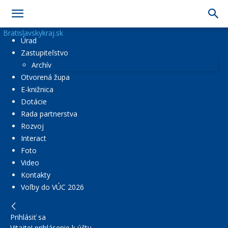
Bratislavskykraj.sk
Úrad
Zastupiteľstvo
Archív
Otvorená župa
E-knižnica
Dotácie
Rada partnerstva
Rozvoj
Interact
Foto
Video
Kontakty
Voľby do VÚC 2026
Prihlásiť sa
Vitajte! prihlásenie k účtu