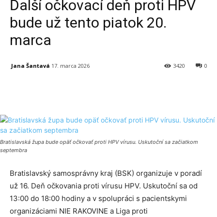
Ďalší očkovací deň proti HPV
bude už tento piatok 20.
marca
Jana Šantavá
17. marca 2026
3420
0
Facebook
X
Linkedin
Tumblr
Bratislavská župa bude opäť očkovať proti HPV vírusu. Uskutoční sa začiatkom
septembra
Bratislavský samosprávny kraj (BSK) organizuje v poradí
už 16. Deň očkovania proti vírusu HPV. Uskutoční sa od
13:00 do 18:00 hodiny a v spolupráci s pacientskymi
organizáciami NIE RAKOVINE a Liga proti