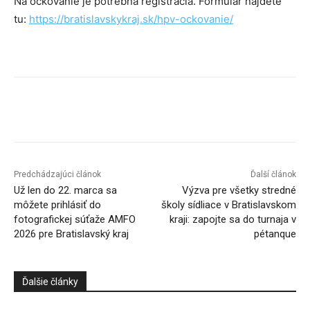
Na očkovanie je potrebná registrácia. Formulár nájdete
tu:
https://bratislavskykraj.sk/hpv-ockovanie/
Facebook
X
Linkedin
Tumblr
Predchádzajúci článok
Ďalší článok
Už len do 22. marca sa
Výzva pre všetky stredné
môžete prihlásiť do
školy sídliace v Bratislavskom
fotografickej súťaže AMFO
kraji: zapojte sa do turnaja v
2026 pre Bratislavský kraj
pétanque
Ďalšie články