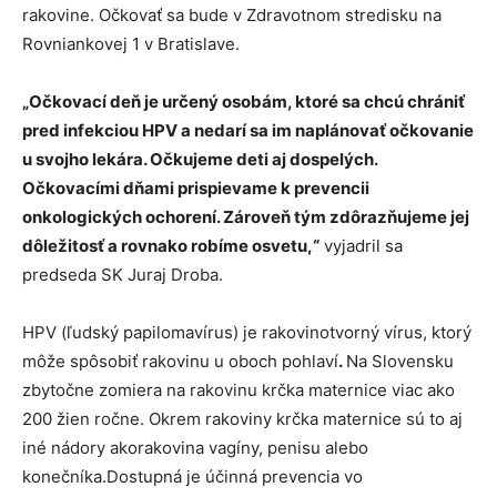
rakovine. Očkovať sa bude v Zdravotnom stredisku na
Rovniankovej 1 v Bratislave.
„Očkovací deň je určený osobám, ktoré sa chcú chrániť
pred infekciou HPV a nedarí sa im naplánovať očkovanie
u svojho lekára. Očkujeme deti aj dospelých.
Očkovacími dňami prispievame k prevencii
onkologických ochorení. Zároveň tým zdôrazňujeme jej
dôležitosť a rovnako robíme osvetu,“
vyjadril sa
predseda SK Juraj Droba.
HPV (ľudský papilomavírus) je rakovinotvorný vírus, ktorý
môže spôsobiť rakovinu u oboch pohlaví
.
Na Slovensku
zbytočne zomiera na rakovinu krčka maternice viac ako
200 žien ročne. Okrem rakoviny krčka maternice sú to aj
iné nádory akorakovina vagíny, penisu alebo
konečníka.Dostupná je účinná prevencia vo