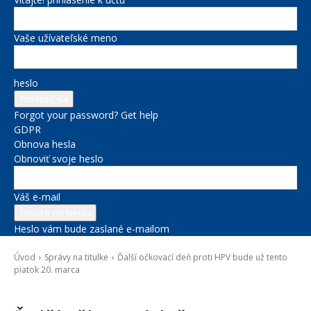
Vaše užívateľské meno
heslo
Forgot your password? Get help
GDPR
Obnova hesla
Obnoviť svoje heslo
Váš e-mail
Heslo vám bude zaslané e-mailom
Úvod
Správy na titulke
Ďalší očkovací deň proti HPV bude už tento
piatok 20. marca
Správy na titulke
Zdravie