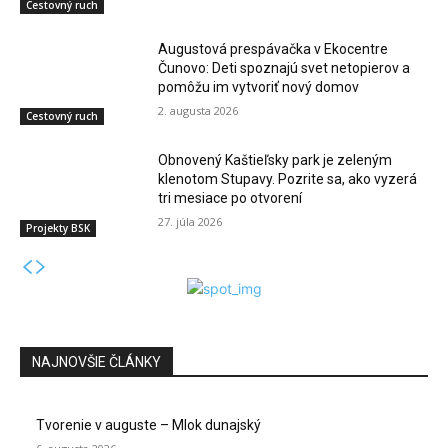
Cestovný ruch
Augustová prespávačka v Ekocentre
Čunovo: Deti spoznajú svet netopierov a
pomôžu im vytvoriť nový domov
2. augusta 2026
Cestovný ruch
Obnovený Kaštieľsky park je zeleným
klenotom Stupavy. Pozrite sa, ako vyzerá
tri mesiace po otvorení
27. júla 2026
Projekty BSK
NAJNOVŠIE ČLÁNKY
Tvorenie v auguste – Mlok dunajský