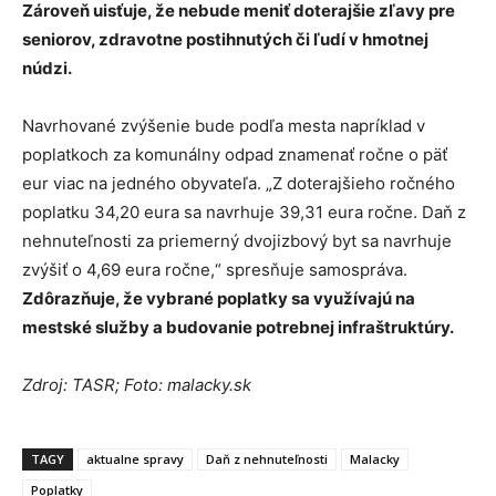
Zároveň uisťuje, že nebude meniť doterajšie zľavy pre
seniorov, zdravotne postihnutých či ľudí v hmotnej
núdzi.
Navrhované zvýšenie bude podľa mesta napríklad v
poplatkoch za komunálny odpad znamenať ročne o päť
eur viac na jedného obyvateľa. „Z doterajšieho ročného
poplatku 34,20 eura sa navrhuje 39,31 eura ročne. Daň z
nehnuteľnosti za priemerný dvojizbový byt sa navrhuje
zvýšiť o 4,69 eura ročne,“ spresňuje samospráva.
Zdôrazňuje, že vybrané poplatky sa využívajú na
mestské služby a budovanie potrebnej infraštruktúry.
Zdroj: TASR; Foto: malacky.sk
TAGY
aktualne spravy
Daň z nehnuteľnosti
Malacky
Poplatky