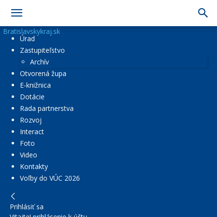
Bratislavskykraj.sk
Úrad
Zastupiteľstvo
Archív
Otvorená župa
E-knižnica
Dotácie
Rada partnerstva
Rozvoj
Interact
Foto
Video
Kontakty
Voľby do VÚC 2026
Prihlásiť sa
Vitajte! prihlásenie k účtu