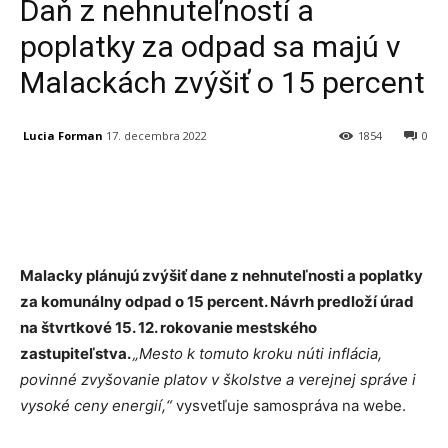
Daň z nehnuteľností a
poplatky za odpad sa majú v
Malackách zvýšiť o 15 percent
Lucia Forman
17. decembra 2022
1854
0
Facebook
X
Linkedin
Tumblr
Malacky plánujú zvýšiť dane z nehnuteľnosti a poplatky
za komunálny odpad o 15 percent. Návrh predloží úrad
na štvrtkové 15. 12. rokovanie mestského
zastupiteľstva.
„Mesto k tomuto kroku núti inflácia,
povinné zvyšovanie platov v školstve a verejnej správe i
vysoké ceny energií,“
vysvetľuje samospráva na webe.