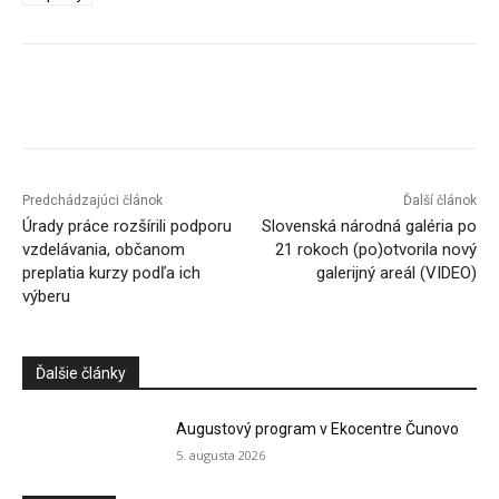
Facebook
X
Linkedin
Tumblr
Predchádzajúci článok
Ďalší článok
Úrady práce rozšírili podporu
Slovenská národná galéria po
vzdelávania, občanom
21 rokoch (po)otvorila nový
preplatia kurzy podľa ich
galerijný areál (VIDEO)
výberu
Ďalšie články
Augustový program v Ekocentre Čunovo
5. augusta 2026