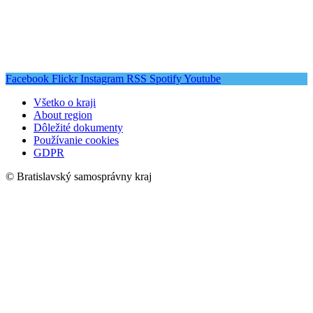
Facebook
Flickr
Instagram
RSS
Spotify
Youtube
Všetko o kraji
About region
Dôležité dokumenty
Používanie cookies
GDPR
© Bratislavský samosprávny kraj