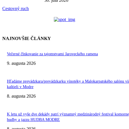
30. júla 2026
Cestovný ruch
NAJNOVŠIE ČLÁNKY
Večerné člnkovanie za tajomstvami Jaroveckého ramena
9. augusta 2026
Hľadáme prevádzkara/prevádzkarku vínotéky a Malokarpatského salónu ví
kaštieli v Modre
8. augusta 2026
K letu už vyše dve dekády patrí významný medzinárodný festival komorne
hudby a jazzu HUDBA MODRE
8. augusta 2026