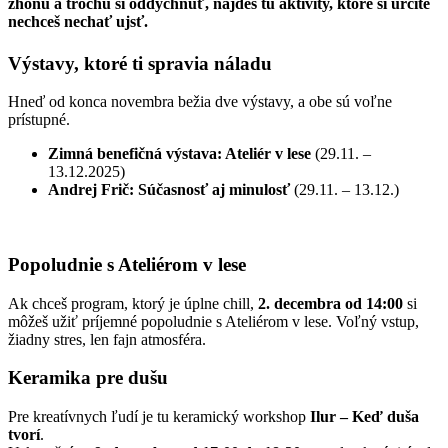
zhonu a trochu si oddýchnuť, nájdeš tu aktivity, ktoré si určite
nechceš nechať ujsť.
Výstavy, ktoré ti spravia náladu
Hneď od konca novembra bežia dve výstavy, a obe sú voľne
prístupné.
Zimná benefičná výstava: Ateliér v lese
(29.11. –
13.12.2025)
Andrej Frič: Súčasnosť aj minulosť
(29.11. – 13.12.)
Popoludnie s Ateliérom v lese
Ak chceš program, ktorý je úplne chill,
2. decembra od 14:00
si
môžeš užiť príjemné popoludnie s Ateliérom v lese. Voľný vstup,
žiadny stres, len fajn atmosféra.
Keramika pre dušu
Pre kreatívnych ľudí je tu keramický workshop
Ilur – Keď duša
tvorí
.