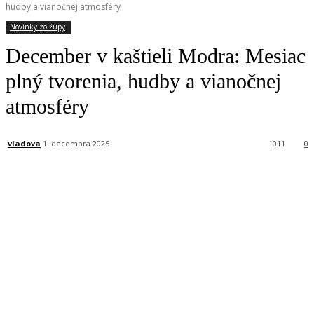
hudby a vianočnej atmosféry
Novinky zo župy
December v kaštieli Modra: Mesiac
plný tvorenia, hudby a vianočnej
atmosféry
vladova
1. decembra 2025
1011
0
Facebook
X
Linkedin
Tumblr