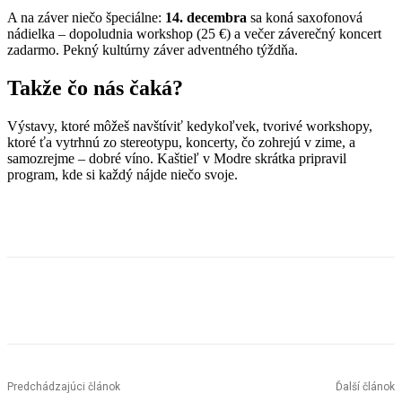
A na záver niečo špeciálne:
14. decembra
sa koná saxofonová
nádielka – dopoludnia workshop (25 €) a večer záverečný koncert
zadarmo. Pekný kultúrny záver adventného týždňa.
Takže čo nás čaká?
Výstavy, ktoré môžeš navštíviť kedykoľvek, tvorivé workshopy,
ktoré ťa vytrhnú zo stereotypu, koncerty, čo zohrejú v zime, a
samozrejme – dobré víno. Kaštieľ v Modre skrátka pripravil
program, kde si každý nájde niečo svoje.
Facebook
X
Linkedin
Tumblr
Predchádzajúci článok
Ďalší článok