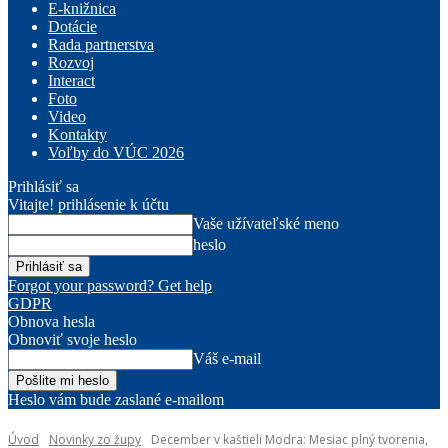
E-knižnica
Dotácie
Rada partnerstva
Rozvoj
Interact
Foto
Video
Kontakty
Voľby do VÚC 2026
Prihlásiť sa
Vitajte! prihlásenie k účtu
Vaše užívateľské meno
heslo
Forgot your password? Get help
GDPR
Obnova hesla
Obnoviť svoje heslo
Váš e-mail
Heslo vám bude zaslané e-mailom
Úvod
Novinky zo župy
December v kaštieli Modra: Mesiac plný tvorenia,