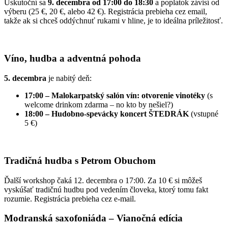
Uskutoční sa
9. decembra od 17:00 do 18:30
a poplatok závisí od
výberu (25 €, 20 €, alebo 42 €). Registrácia prebieha cez email,
takže ak si chceš oddýchnuť rukami v hline, je to ideálna príležitosť.
Víno, hudba a adventná pohoda
5. decembra
je nabitý deň:
17:00 – Malokarpatský salón vín: otvorenie vinotéky
(s
welcome drinkom zdarma – no kto by nešiel?)
18:00 – Hudobno-spevácky koncert ŠTEDRÁK
(vstupné
5 €)
Tradičná hudba s Petrom Obuchom
Ďalší workshop čaká 12. decembra o 17:00. Za 10 € si môžeš
vyskúšať tradičnú hudbu pod vedením človeka, ktorý tomu fakt
rozumie. Registrácia prebieha cez e-mail.
Modranská saxofoniáda – Vianočná edícia