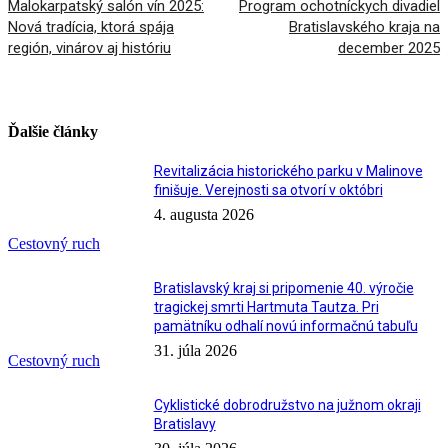
Malokarpatský salón vín 2025:
Program ochotníckych divadiel
Nová tradícia, ktorá spája
Bratislavského kraja na
región, vinárov aj históriu
december 2025
Ďalšie články
Revitalizácia historického parku v Malinove
finišuje. Verejnosti sa otvorí v októbri
4. augusta 2026
Cestovný ruch
Bratislavský kraj si pripomenie 40. výročie
tragickej smrti Hartmuta Tautza. Pri
pamätníku odhalí novú informačnú tabuľu
31. júla 2026
Cestovný ruch
Cyklistické dobrodružstvo na južnom okraji
Bratislavy