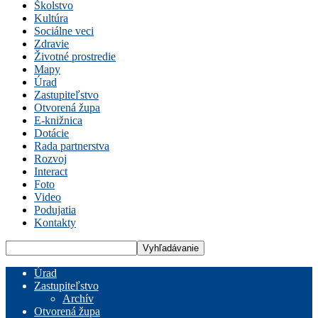
Školstvo
Kultúra
Sociálne veci
Zdravie
Životné prostredie
Mapy
Úrad
Zastupiteľstvo
Otvorená župa
E-knižnica
Dotácie
Rada partnerstva
Rozvoj
Interact
Foto
Video
Podujatia
Kontakty
Úrad
Zastupiteľstvo
Archív
Otvorená župa