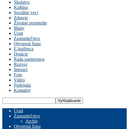
Školstvo
Kultúra
Sociálne veci
Zdravie
Životné prostredie
Mapy
Úrad
Zastupiteľstvo
Otvorená župa
E-knižnica
Dotácie
Rada partnerstva
Rozvoj
Interact
Foto
Video
Podujatia
Kontakty
Úrad
Zastupiteľstvo
Archív
Otvorená župa