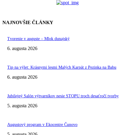
NAJNOVŠIE ČLÁNKY
Tvorenie v auguste – Mlok dunajský
6. augusta 2026
Tip na výlet: Krásnymi lesmi Malých Karpát z Pezinka na Babu
6. augusta 2026
Jubilejný Salón výtvarníkov nesie STOPU troch desaťročí tvorby
5. augusta 2026
Augustový program v Ekocentre Čunovo
5. augusta 2026