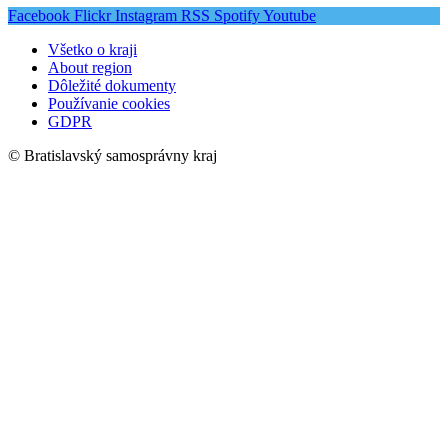
Facebook
Flickr
Instagram
RSS
Spotify
Youtube
Všetko o kraji
About region
Dôležité dokumenty
Používanie cookies
GDPR
© Bratislavský samosprávny kraj