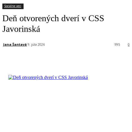
Sociálne veci
Deň otvorených dverí v CSS
Javorinská
Jana Šantavá
9. júla 2026
995
0
Facebook
X
Linkedin
Tumblr