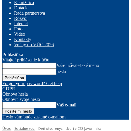
E-knižnica
Dotácie
Rada partnerstva
Rozvoj
Interact
Foto
Video
Kontakty
Voľby do VÚC 2026
Prihlásiť sa
Vitajte! prihlásenie k účtu
Vaše užívateľské meno
heslo
Forgot your password? Get help
GDPR
Obnova hesla
Obnoviť svoje heslo
Váš e-mail
Heslo vám bude zaslané e-mailom
Úvod
Sociálne veci
Deň otvorených dverí v CSS Javorinská