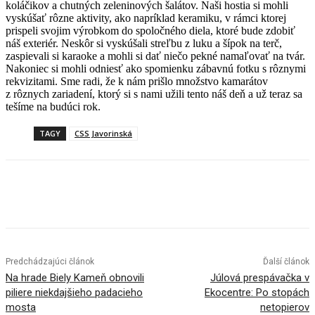
koláčikov a chutných zeleninových šalátov. Naši hostia si mohli
vyskúšať rôzne aktivity, ako napríklad keramiku, v rámci ktorej
prispeli svojim výrobkom do spoločného diela, ktoré bude zdobiť
náš exteriér. Neskôr si vyskúšali streľbu z luku a šípok na terč,
zaspievali si karaoke a mohli si dať niečo pekné namaľovať na tvár.
Nakoniec si mohli odniesť ako spomienku zábavnú fotku s rôznymi
rekvizitami. Sme radi, že k nám prišlo množstvo kamarátov
z rôznych zariadení, ktorý si s nami užili tento náš deň a už teraz sa
tešíme na budúci rok.
TAGY
CSS Javorinská
Facebook
X
Linkedin
Tumblr
Predchádzajúci článok
Ďalší článok
Na hrade Biely Kameň obnovili
Júlová prespávačka v
piliere niekdajšieho padacieho
Ekocentre: Po stopách
mosta
netopierov