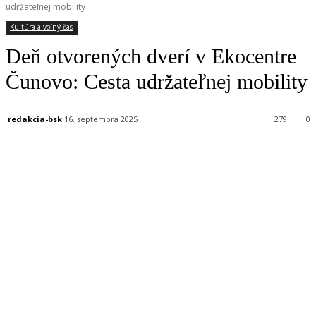
udržateľnej mobility
Kultúra a voľný čas
Deň otvorených dverí v Ekocentre
Čunovo: Cesta udržateľnej mobility
redakcia-bsk
16. septembra 2025
279
0
Facebook
X
Linkedin
Tumblr