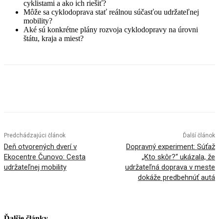
cyklistami a ako ich riešiť?
Môže sa cyklodoprava stať reálnou súčasťou udržateľnej
mobility?
Aké sú konkrétne plány rozvoja cyklodopravy na úrovni
štátu, kraja a miest?
Facebook
X
Linkedin
Tumblr
Predchádzajúci článok
Ďalší článok
Deň otvorených dverí v
Dopravný experiment: Súťaž
Ekocentre Čunovo: Cesta
„Kto skôr?“ ukázala, že
udržateľnej mobility
udržateľná doprava v meste
dokáže predbehnúť autá
Ďalšie články