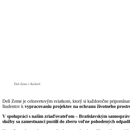
Deň Zeme v Kaštieli
Deň Zeme je celosvetovým sviatkom, ktorý si každoročne pripomínam
študentov k
vypracovaniu projektov na ochranu životného prostr
V spolupráci s našim zriaďovateľom – Bratislavským samosprávnym 
služby sa zamestnanci pustili do zberu voľne pohodených odpadko