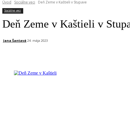
Úvod
Sociálne veci
Deň Zeme v Kaštieli v Stupave
Sociálne veci
Deň Zeme v Kaštieli v Stup
Jana Šantavá
24. mája 2023
Facebook
X
Linkedin
Tumblr