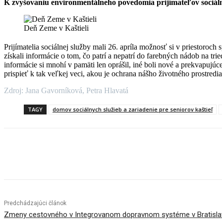
K zvyšovaniu environmentálneho povedomia prijímateľov sociálne
Deň Zeme v Kaštieli
Prijímatelia sociálnej služby mali 26. apríla možnosť si v priestoro
získali informácie o tom, čo patrí a nepatrí do farebných nádob na tr
informácie si mnohí v pamäti len oprášil, iné boli nové a prekvapujú
prispieť k tak veľkej veci, akou je ochrana nášho životného prostredia
Zdroj: Jana Gavorníková, Petra Hlavatá
TAGY
domov sociálnych služieb a zariadenie pre seniorov kaštieľ
Facebook
X
Linkedin
Tumblr
Predchádzajúci článok
Zmeny cestovného v Integrovanom dopravnom systéme v Bratisla