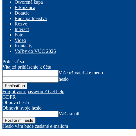
Otvorená župa
E-knižnica
Dotácie
Rada partnerstva
Rozvoj
Interact
Foto
Video
Kontakty
Voľby do VÚC 2026
Prihlásiť sa
Vitajte! prihlásenie k účtu
Vaše užívateľské meno
heslo
Forgot your password? Get help
GDPR
Obnova hesla
Obnoviť svoje heslo
Váš e-mail
Heslo vám bude zaslané e-mailom