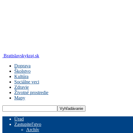
Bratislavskykraj.sk
Doprava
Školstvo
Kultúra
Sociálne veci
Zdravie
Životné prostredie
Mapy
Úrad
Zastupiteľstvo
Archív