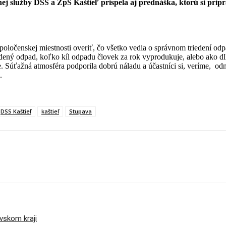
j služby DSS a ZpS Kaštieľ prispela aj prednáška, ktorú si pripra
ch spoločenskej miestnosti overiť, čo všetko vedia o správnom triedení
iedený odpad, koľko kíl odpadu človek za rok vyprodukuje, alebo ako dl
ce. Súťažná atmosféra podporila dobrú náladu a účastníci si, veríme, 
.
DSS Kaštieľ
kaštieľ
Stupava
vskom kraji