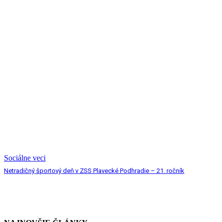
Sociálne veci
Netradičný športový deň v ZSS Plavecké Podhradie – 21. ročník