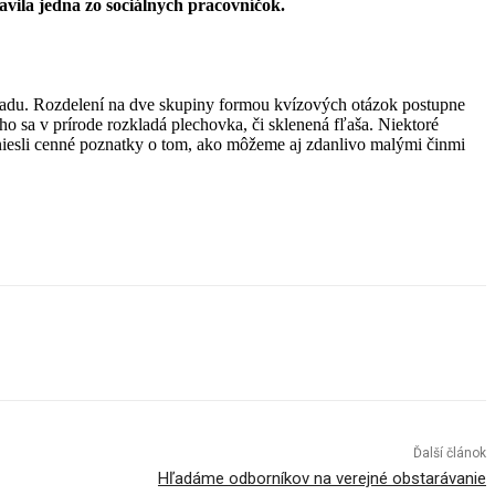
vila jedna zo sociálnych pracovníčok.
 odpadu. Rozdelení na dve skupiny formou kvízových otázok postupne
ho sa v prírode rozkladá plechovka, či sklenená fľaša. Niektoré
odniesli cenné poznatky o tom, ako môžeme aj zdanlivo malými činmi
Ďalší článok
Hľadáme odborníkov na verejné obstarávanie