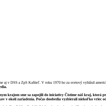
e aj v DSS a ZpS Kaštieľ. V roku 1970 ho za svetový vyhlásil ameri
edia.
krajom sme sa zapojili do iniciatívy Čistíme náš kraj, ktorá prebi
v v okolí zariadenia. Počas doobedia vyzbierali niekoľko vriec o