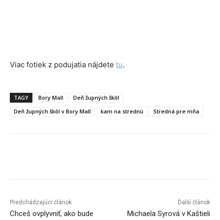
Viac fotiek z podujatia nájdete
tu
.
TAGY
Bory Mall
Deň župných škôl
Deň župných škôl v Bory Mall
kam na strednú
Stredná pre mňa
Facebook
X
Linkedin
Tumblr
Predchádzajúci článok
Ďalší článok
Chceš ovplyvniť, ako bude
Michaela Syrová v Kaštieli