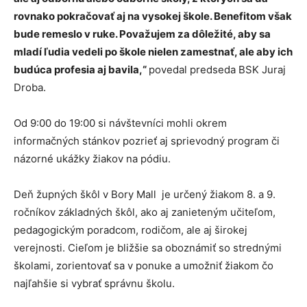
rovnako pokračovať aj na vysokej škole. Benefitom však
bude remeslo v ruke. Považujem za dôležité, aby sa
mladí ľudia vedeli po škole nielen zamestnať, ale aby ich
budúca profesia aj bavila,“
povedal predseda BSK Juraj
Droba.
Od 9:00 do 19:00 si návštevníci mohli okrem
informačných stánkov pozrieť aj sprievodný program či
názorné ukážky žiakov na pódiu.
Deň župných škôl v Bory Mall je určený žiakom 8. a 9.
ročníkov základných škôl, ako aj zanieteným učiteľom,
pedagogickým poradcom, rodičom, ale aj širokej
verejnosti. Cieľom je bližšie sa oboznámiť so strednými
školami, zorientovať sa v ponuke a umožniť žiakom čo
najľahšie si vybrať správnu školu.