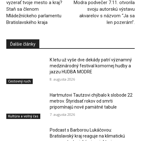
vyzerať tvoje mesto a kraj?
Modra podvečer 7.11. otvorila
Staň sa členom
svoju autorskú výstavu
Mládežníckeho parlamentu
akvarelov s názvom “Ja sa
Bratislavského kraja
len pozerám”.
Ďalšie články
K letu už vyše dve dekády patrí významný
medzinárodný festival komornej hudby a
jazzu HUDBA MODRE
8. augusta 2026
Cestovný ruch
Hartmutovi Tautzovi chýbalo k slobode 22
metrov. Štyridsať rokov od smrti
pripomínajú nové pamätné tabule
7. augusta 2026
Kultúra a voľný čas
Podcast s Barborou Lukáčovou:
Bratislavský kraj reaguje na klimatickú