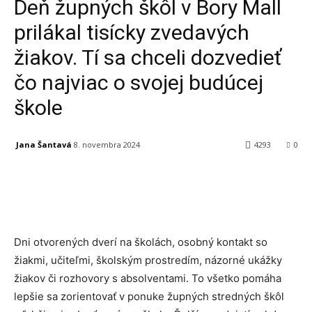
Deň župných škôl v Bory Mall
prilákal tisícky zvedavých
žiakov. Tí sa chceli dozvedieť
čo najviac o svojej budúcej
škole
Jana Šantavá
8. novembra 2024
4293
0
Facebook
X
Linkedin
Tumblr
Dni otvorených dverí na školách, osobný kontakt so
žiakmi, učiteľmi, školským prostredím, názorné ukážky
žiakov či rozhovory s absolventami. To všetko pomáha
lepšie sa zorientovať v ponuke župných stredných škôl