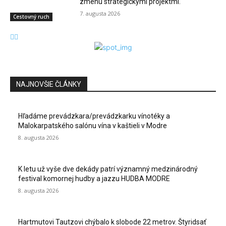
zmenu strategickými projektmi.
7. augusta 2026
Cestovný ruch
NAJNOVŠIE ČLÁNKY
Hľadáme prevádzkara/prevádzkarku vínotéky a
Malokarpatského salónu vína v kaštieli v Modre
8. augusta 2026
K letu už vyše dve dekády patrí významný medzinárodný
festival komornej hudby a jazzu HUDBA MODRE
8. augusta 2026
Hartmutovi Tautzovi chýbalo k slobode 22 metrov. Štyridsať