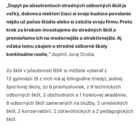
„Dopyt po absolventoch stredných odborných škôl je
veľký, dokonca niektorí žiaci si svoje budúce povolanie
nájdu už počas štúdia alebo si založia svoju firmu. Preto
krok za krokom investujeme do stredných škôl a
premieňame ich na modernejšie a atraktívnejšie. Aj
vďaka tomu záujem o stredné odborné školy
kontinuálne rastie,“
doplnil Juraj Droba.
Zo škôl v pôsobnosti BSK si môžete vyberať z
13 gymnázií (8 z nich má aj bilingválne triedy), jednej
športovej školy, zo 6 priemysloviek, z 9 technických
odborných škôl, 3 obchodných a 1 hotelovej akadémie,
8 odborných škôl zameraných na služby, 3 umeleckých
škôl, 2 konzervatórií, 2 zdravotníckych a 2 pedagogických
škôl.