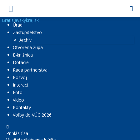
Bratislavskykraj.sk
Úrad
Zastupiteľstvo
Archív
Otvorená župa
E-knižnica
Dotácie
Rada partnerstva
Rozvoj
Interact
Foto
Video
Kontakty
Voľby do VÚC 2026
Prihlásiť sa
Vitajte! prihlásenie k účtu