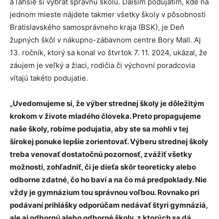
a ľahšie si vybrať správnu školu. Ďalším podujatím, kde na
jednom mieste nájdete takmer všetky školy v pôsobnosti
Bratislavského samosprávneho kraja (BSK), je Deň
župných škôl v nákupno-zábavnom centre Bory Mall. Aj
13. ročník, ktorý sa konal vo štvrtok 7. 11. 2024, ukázal, že
záujem je veľký a žiaci, rodičia či výchovní poradcovia
vítajú takéto podujatie.
„Uvedomujeme si, že výber strednej školy je dôležitým
krokom v živote mladého človeka. Preto propagujeme
naše školy, robíme podujatia, aby ste sa mohli v tej
širokej ponuke lepšie zorientovať. Výberu strednej školy
treba venovať dostatočnú pozornosť, zvážiť všetky
možnosti, zohľadniť, či je dieťa skôr teoreticky alebo
odborne zdatné, čo ho baví a na čo má predpoklady. Nie
vždy je gymnázium tou správnou voľbou. Rovnako pri
podávaní prihlášky odporúčam nedávať štyri gymnáziá,
ale aj odbornú alebo odborné školy, z ktorých sa dá