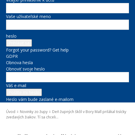
Vaše užívateľské meno
heslo
Forgot your password? Get help
GDPR
Obnova hesla
Obnoviť svoje heslo
Váš e-mail
Heslo vám bude zaslané e-mailom
Úvod
Novinky zo župy
Deň župných škôl v Bory Mall prilákal tisícky
zvedavých žiakov. Tí sa chceli...
Novinky zo župy
Školstvo
Správy na titulke