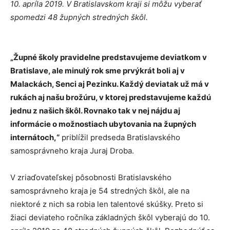
10. apríla 2019. V Bratislavskom kraji si môžu vyberať
spomedzi 48 župných stredných škôl.
„Župné školy pravidelne predstavujeme deviatkom v
Bratislave, ale minulý rok sme prvýkrát boli aj v
Malackách, Senci aj Pezinku. Každý deviatak už má v
rukách aj našu brožúru, v ktorej predstavujeme každú
jednu z našich škôl. Rovnako tak v nej nájdu aj
informácie o možnostiach ubytovania na župných
internátoch,“
priblížil predseda Bratislavského
samosprávneho kraja Juraj Droba.
V zriaďovateľskej pôsobnosti Bratislavského
samosprávneho kraja je 54 stredných škôl, ale na
niektoré z nich sa robia len talentové skúšky. Preto si
žiaci deviateho ročníka základných škôl vyberajú do 10.