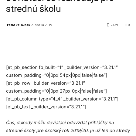
strednú školu
redakcia-bsk
2. apríla 2019
2439
0
Facebook
X
Linkedin
Tumblr
[et_pb_section fb_built=“1″ _builder_version=“3.21.1″
custom_padding=“0|0px|54px|0px|false|false“]
[et_pb_row _builder_version=“3.21.1″
custom_padding=“0|0px|27px|0px|false|false“]
[et_pb_column type=“4_4″ _builder_version=“3.21.1″]
[et_pb_text _builder_version=“3.21.1″]
Čas, dokedy môžu deviataci odovzdať prihlášky na
stredné školy pre školský rok 2019/20, je už len do stredy