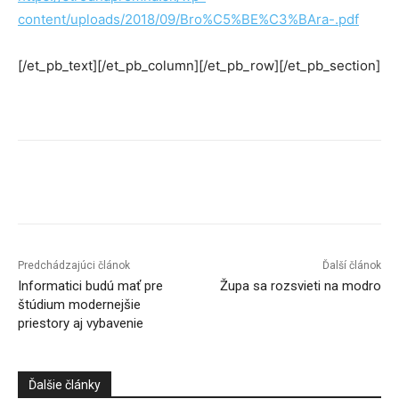
content/uploads/2018/09/Bro%C5%BE%C3%BAra-.pdf
[/et_pb_text][/et_pb_column][/et_pb_row][/et_pb_section]
Facebook
X
Linkedin
Tumblr
Predchádzajúci článok
Ďalší článok
Informatici budú mať pre
Župa sa rozsvieti na modro
štúdium modernejšie
priestory aj vybavenie
Ďalšie články