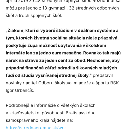
apríla 2019 zo 48 stredných župných škôl. Rozhodnúť sa
môžu pre jedno z 13 gymnázií, 32 stredných odborných
škôl a troch spojených škôl.
„Žiakom, ktorí si vyberú štúdium v duálnom systéme a
tým, ktorých životná sociálna situácia nie je priaznivá,
poskytuje župa možnosť ubytovania v školskom
internáte len za jedno euro mesačne. Rovnako tak majú
nárok na stravu za jeden cent za obed. Nechceme, aby
prípadná finančná záťaž odradila šikovných mladých
ľudí od štúdia vysnívanej strednej školy,“
predstavil
novinky riaditeľ Odboru školstva, mládeže a športu BSK
Igor Urbančík.
Podrobnejšie informácie o všetkých školách
v zriaďovateľskej pôsobnosti Bratislavského
samosprávneho kraja nájdete na:
https://strednapremna.sk/wp-