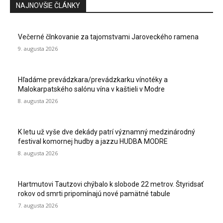
NAJNOVŠIE ČLÁNKY
Večerné člnkovanie za tajomstvami Jaroveckého ramena
9. augusta 2026
Hľadáme prevádzkara/prevádzkarku vínotéky a
Malokarpatského salónu vína v kaštieli v Modre
8. augusta 2026
K letu už vyše dve dekády patrí významný medzinárodný
festival komornej hudby a jazzu HUDBA MODRE
8. augusta 2026
Hartmutovi Tautzovi chýbalo k slobode 22 metrov. Štyridsať
rokov od smrti pripomínajú nové pamätné tabule
7. augusta 2026