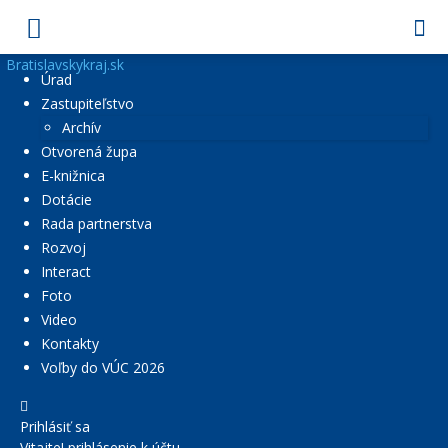
Bratislavskykraj.sk
Úrad
Zastupiteľstvo
Archív
Otvorená župa
E-knižnica
Dotácie
Rada partnerstva
Rozvoj
Interact
Foto
Video
Kontakty
Voľby do VÚC 2026
Prihlásiť sa
Vitajte! prihlásenie k účtu